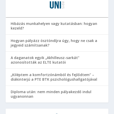
Hibázás munkahelyen vagy kutatásban: hogyan
kezeld?
Hogyan pályázz ösztöndíjra úgy, hogy ne csak a
jegyeid számítsanak?
A daganatok egyik „Akhilleusz-sarkát”
azonosították az ELTE kutatói
„Kiléptem a komfortzónámból és fejlődtem” –
diákinterjú a PTE BTK pszichológushallgatójával
Diploma után: nem minden pályakezdő indul
ugyanonnan