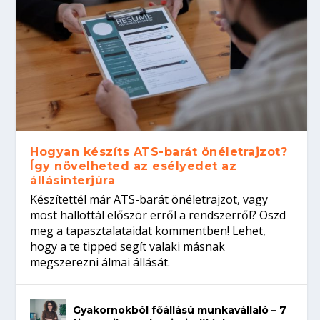
Hogyan készíts ATS-barát önéletrajzot?
Így növelheted az esélyedet az
állásinterjúra
Készítettél már ATS-barát önéletrajzot, vagy
most hallottál először erről a rendszerről? Oszd
meg a tapasztalataidat kommentben! Lehet,
hogy a te tipped segít valaki másnak
megszerezni álmai állását.
Gyakornokból főállású munkavállaló – 7