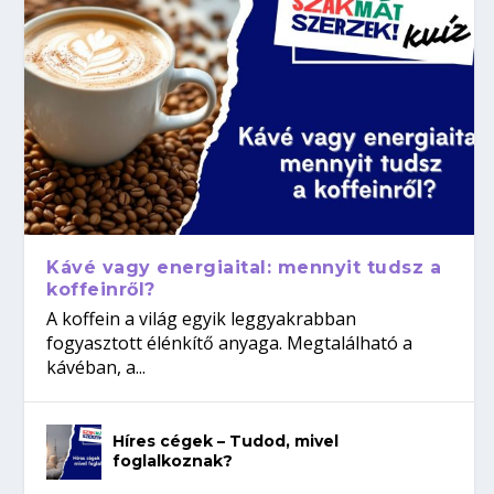
Kávé vagy energiaital: mennyit tudsz a
koffeinről?
A koffein a világ egyik leggyakrabban
fogyasztott élénkítő anyaga. Megtalálható a
kávéban, a...
Híres cégek – Tudod, mivel
foglalkoznak?