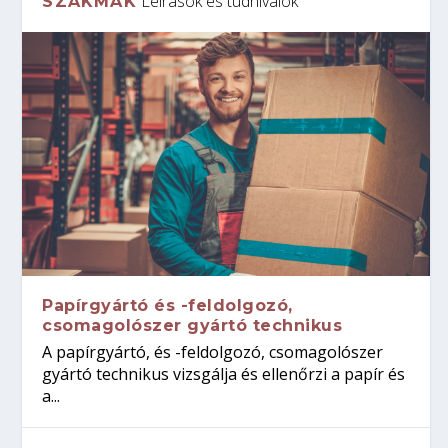
Leírások és tudnivalók
SZAKMÁK
Papírgyártó és -feldolgozó,
csomagolószer gyártó technikus
A papírgyártó, és -feldolgozó, csomagolószer
gyártó technikus vizsgálja és ellenőrzi a papír és
a...