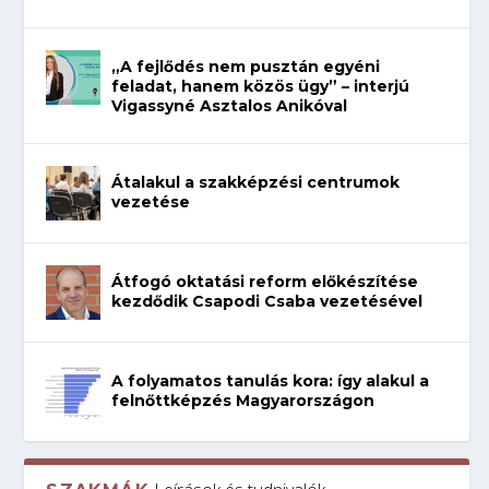
„A fejlődés nem pusztán egyéni
feladat, hanem közös ügy” – interjú
Vigassyné Asztalos Anikóval
Átalakul a szakképzési centrumok
vezetése
Átfogó oktatási reform előkészítése
kezdődik Csapodi Csaba vezetésével
A folyamatos tanulás kora: így alakul a
felnőttképzés Magyarországon