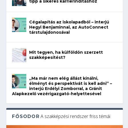
tipp a sikeres karrierindításhoz
Cégalapítás az iskolapadból – interjú
Hegyi Benjaminnal, az AutoConnect
társtulajdonosával
Mit tegyen, ha külföldön szerzett
szakképesítést?
„Ma már nem elég állást kínálni,
élményt és perspektívát is kell adni” –
interjú Erdélyi Zomborral, a Gránit
Alapkezelő vezérigazgató-helyettesével
A szakképzési rendszer friss témái
FŐSODOR