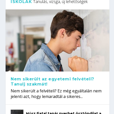
Tanulás, vizsga, új lehetőségek
ISKOLÁK
Nem sikerült az egyetemi felvételi?
Tanulj szakmát!
Nem sikerült a felvételi? Ez még egyáltalán nem
jelenti azt, hogy lemaradtál a sikeres...
Húsz fiatal tanár nyerhet ösztöndíjat a