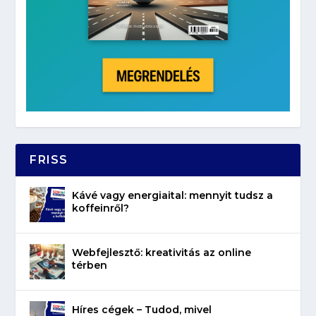
FRISS
Kávé vagy energiaital: mennyit tudsz a
koffeinről?
Webfejlesztő: kreativitás az online
térben
Híres cégek – Tudod, mivel