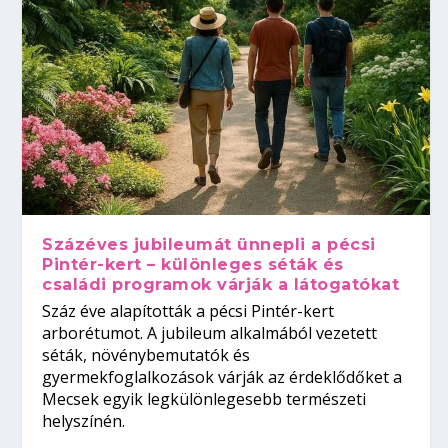
Százéves jubileumát ünnepli a pécsi
Pintér-kert – különleges séták és
családi programok várják a látogatókat
Száz éve alapították a pécsi Pintér-kert
arborétumot. A jubileum alkalmából vezetett
séták, növénybemutatók és
gyermekfoglalkozások várják az érdeklődőket a
Mecsek egyik legkülönlegesebb természeti
helyszínén.