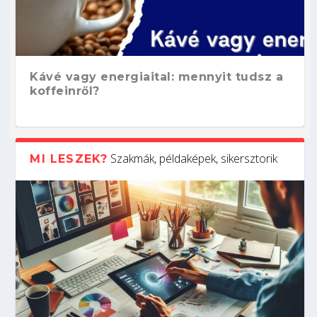
Kávé vagy energiaital: mennyit tudsz a
koffeinről?
Szakmák, példaképek, sikersztorik
MI LESZEK?
Hogyan készíts ATS-barát önéletrajzot?
Kitalálod, mire használják ezeket a
Nem sikerült az egyetemi felvételi?
Szoftverfejlesztő: verseny kódban –