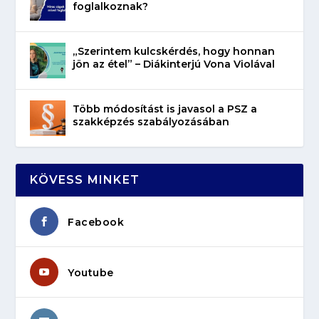
foglalkoznak?
„Szerintem kulcskérdés, hogy honnan
jön az étel” – Diákinterjú Vona Violával
Több módosítást is javasol a PSZ a
szakképzés szabályozásában
KÖVESS MINKET
Facebook
Youtube