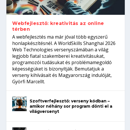
Így növelheted az esélyedet az
gépeket?
Tanulj szakmát!
amikor néhány sor program dönti el a
állásinterjúra...
világversenyt...
Webfejlesztő: kreativitás az online
térben
A webfejlesztés ma már jóval több egyszerű
honlapkészítésnél. A WorldSkills Shanghai 2026
Web Technologies versenyszámában a világ
legjobb fiatal szakemberei kreativitásukat,
programozói tudásukat és problémamegoldó
képességüket is bizonyítják. Bemutatjuk a
verseny kihívásait és Magyarország indulóját,
Györfi Marcellt.
Szoftverfejlesztő: verseny kódban –
amikor néhány sor program dönti el a
világversenyt