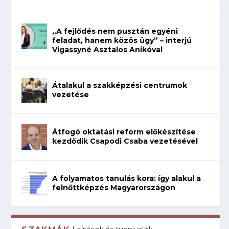
„A fejlődés nem pusztán egyéni
feladat, hanem közös ügy” – interjú
Vigassyné Asztalos Anikóval
Átalakul a szakképzési centrumok
vezetése
Átfogó oktatási reform előkészítése
kezdődik Csapodi Csaba vezetésével
A folyamatos tanulás kora: így alakul a
felnőttképzés Magyarországon