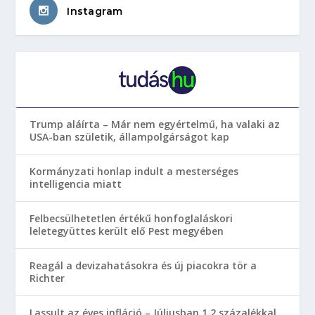
Instagram
Trump aláírta – Már nem egyértelmű, ha valaki az
USA-ban születik, állampolgárságot kap
Kormányzati honlap indult a mesterséges
intelligencia miatt
Felbecsülhetetlen értékű honfoglaláskori
leletegyüttes került elő Pest megyében
Reagál a devizahatásokra és új piacokra tör a
Richter
Lassult az éves infláció – Júliusban 1,2 százalékkal