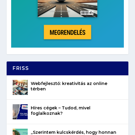
FRISS
Webfejlesztő: kreativitás az online
térben
Híres cégek – Tudod, mivel
foglalkoznak?
„Szerintem kulcskérdés, hogy honnan