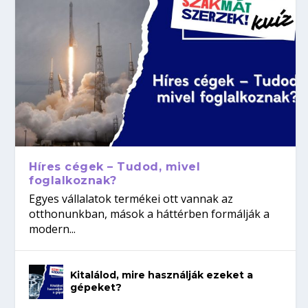
Híres cégek – Tudod, mivel
foglalkoznak?
Egyes vállalatok termékei ott vannak az
otthonunkban, mások a háttérben formálják a
modern...
Kitalálod, mire használják ezeket a
gépeket?