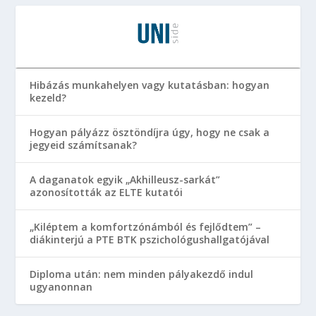
Hibázás munkahelyen vagy kutatásban: hogyan
kezeld?
Hogyan pályázz ösztöndíjra úgy, hogy ne csak a
jegyeid számítsanak?
A daganatok egyik „Akhilleusz-sarkát”
azonosították az ELTE kutatói
„Kiléptem a komfortzónámból és fejlődtem” –
diákinterjú a PTE BTK pszichológushallgatójával
Diploma után: nem minden pályakezdő indul
ugyanonnan