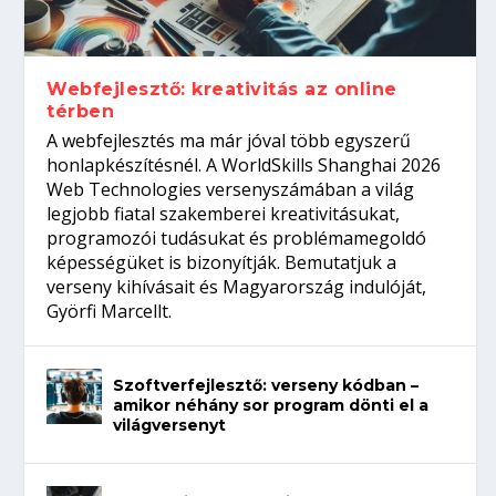
gépeket?
Tanulj szakmát!
amikor néhány sor program dönti el a
telefon nélkül?
világversenyt...
Webfejlesztő: kreativitás az online
térben
A webfejlesztés ma már jóval több egyszerű
honlapkészítésnél. A WorldSkills Shanghai 2026
Web Technologies versenyszámában a világ
legjobb fiatal szakemberei kreativitásukat,
programozói tudásukat és problémamegoldó
képességüket is bizonyítják. Bemutatjuk a
verseny kihívásait és Magyarország indulóját,
Györfi Marcellt.
Szoftverfejlesztő: verseny kódban –
amikor néhány sor program dönti el a
világversenyt