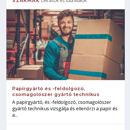
Leírások és tudnivalók
SZAKMÁK
Papírgyártó és -feldolgozó,
csomagolószer gyártó technikus
A papírgyártó, és -feldolgozó, csomagolószer
gyártó technikus vizsgálja és ellenőrzi a papír és
a...