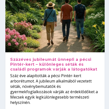
Százéves jubileumát ünnepli a pécsi
Pintér-kert – különleges séták és
családi programok várják a látogatókat
Száz éve alapították a pécsi Pintér-kert
arborétumot. A jubileum alkalmából vezetett
séták, növénybemutatók és
gyermekfoglalkozások várják az érdeklődőket a
Mecsek egyik legkülönlegesebb természeti
helyszínén.