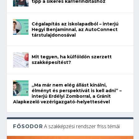
tipp a sikeres karrierindításhoz
Cégalapítás az iskolapadból – interjú
Hegyi Benjaminnal, az AutoConnect
társtulajdonosával
Mit tegyen, ha külföldön szerzett
szakképesítést?
„Ma már nem elég állást kínálni,
élményt és perspektívát is kell adni” –
interjú Erdélyi Zomborral, a Gránit
Alapkezelő vezérigazgató-helyettesével
A szakképzési rendszer friss témái
FŐSODOR