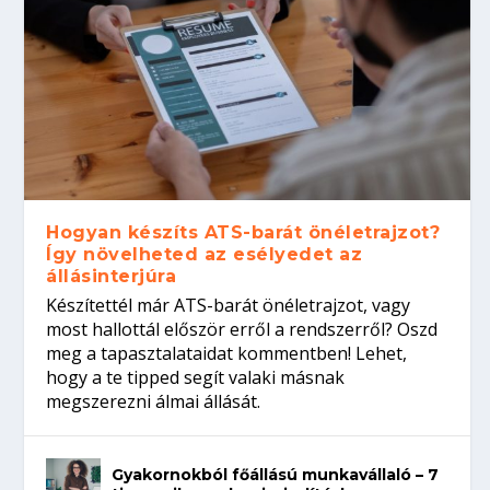
Hogyan készíts ATS-barát önéletrajzot?
Így növelheted az esélyedet az
állásinterjúra
Készítettél már ATS-barát önéletrajzot, vagy
most hallottál először erről a rendszerről? Oszd
meg a tapasztalataidat kommentben! Lehet,
hogy a te tipped segít valaki másnak
megszerezni álmai állását.
Gyakornokból főállású munkavállaló – 7