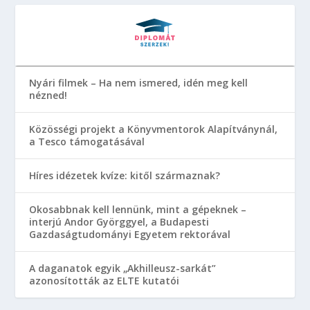
Nyári filmek – Ha nem ismered, idén meg kell
nézned!
Közösségi projekt a Könyvmentorok Alapítványnál,
a Tesco támogatásával
Híres idézetek kvíze: kitől származnak?
Okosabbnak kell lennünk, mint a gépeknek –
interjú Andor Györggyel, a Budapesti
Gazdaságtudományi Egyetem rektorával
A daganatok egyik „Akhilleusz-sarkát”
azonosították az ELTE kutatói