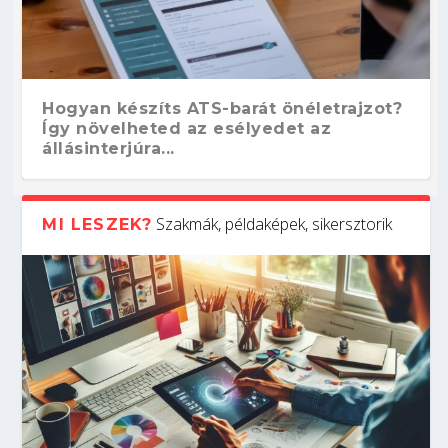
Hogyan készíts ATS-barát önéletrajzot?
Így növelheted az esélyedet az
állásinterjúra...
Szakmák, példaképek, sikersztorik
MI LESZEK?
Kitalálod, mire használják ezeket a
Nem sikerült az egyetemi felvételi?
Szoftverfejlesztő: verseny kódban –
Digitális detox – hogyan kapcsolódj ki