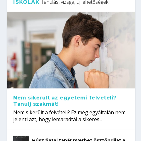
Tanulás, vizsga, új lehetőségek
ISKOLÁK
Nem sikerült az egyetemi felvételi?
Tanulj szakmát!
Nem sikerült a felvételi? Ez még egyáltalán nem
jelenti azt, hogy lemaradtál a sikeres...
Húsz fiatal tanár nyerhet ösztöndíjat a