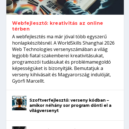
gépeket?
Tanulj szakmát!
amikor néhány sor program dönti el a
telefon nélkül?
világversenyt...
Webfejlesztő: kreativitás az online
térben
A webfejlesztés ma már jóval több egyszerű
honlapkészítésnél. A WorldSkills Shanghai 2026
Web Technologies versenyszámában a világ
legjobb fiatal szakemberei kreativitásukat,
programozói tudásukat és problémamegoldó
képességüket is bizonyítják. Bemutatjuk a
verseny kihívásait és Magyarország indulóját,
Györfi Marcellt.
Szoftverfejlesztő: verseny kódban –
amikor néhány sor program dönti el a
világversenyt