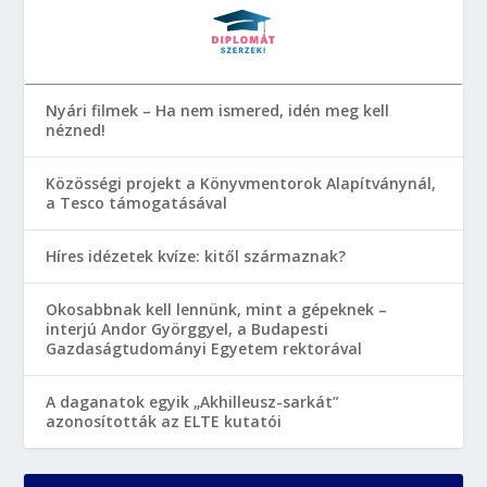
Nyári filmek – Ha nem ismered, idén meg kell
nézned!
Közösségi projekt a Könyvmentorok Alapítványnál,
a Tesco támogatásával
Híres idézetek kvíze: kitől származnak?
Okosabbnak kell lennünk, mint a gépeknek –
interjú Andor Györggyel, a Budapesti
Gazdaságtudományi Egyetem rektorával
A daganatok egyik „Akhilleusz-sarkát”
azonosították az ELTE kutatói