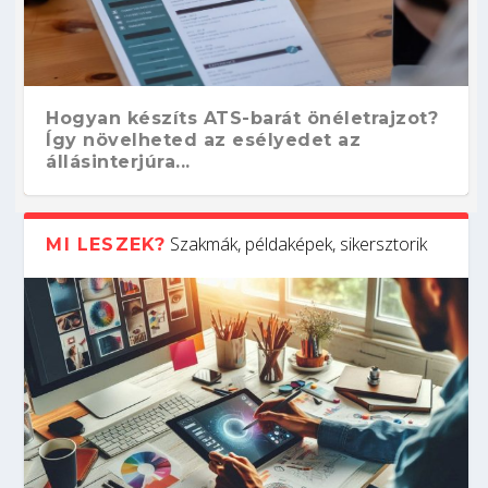
Hogyan készíts ATS-barát önéletrajzot?
Így növelheted az esélyedet az
állásinterjúra...
Szakmák, példaképek, sikersztorik
MI LESZEK?
Kitalálod, mire használják ezeket a
Nem sikerült az egyetemi felvételi?
Szoftverfejlesztő: verseny kódban –
Digitális detox – hogyan kapcsolódj ki