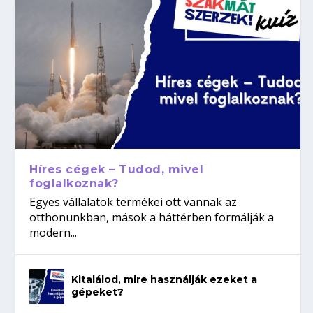
Híres cégek – Tudod, mivel
foglalkoznak?
Egyes vállalatok termékei ott vannak az
otthonunkban, mások a háttérben formálják a
modern...
Kitalálod, mire használják ezeket a
gépeket?