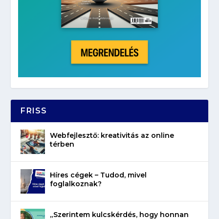
FRISS
Webfejlesztő: kreativitás az online
térben
Híres cégek – Tudod, mivel
foglalkoznak?
„Szerintem kulcskérdés, hogy honnan