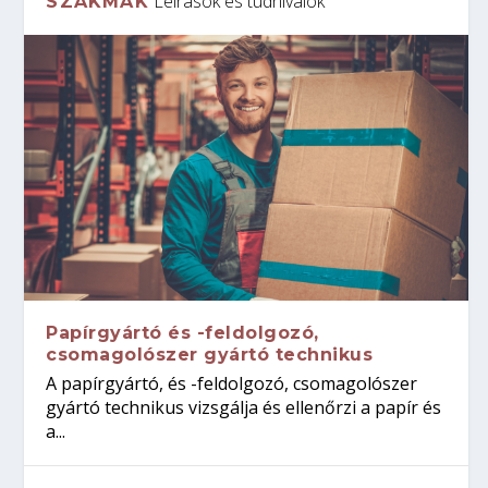
Leírások és tudnivalók
SZAKMÁK
Papírgyártó és -feldolgozó,
csomagolószer gyártó technikus
A papírgyártó, és -feldolgozó, csomagolószer
gyártó technikus vizsgálja és ellenőrzi a papír és
a...