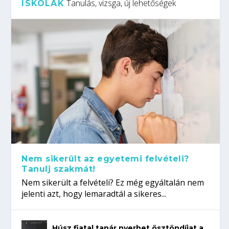
Tanulás, vizsga, új lehetőségek
ISKOLÁK
Nem sikerült az egyetemi felvételi?
Tanulj szakmát!
Nem sikerült a felvételi? Ez még egyáltalán nem
jelenti azt, hogy lemaradtál a sikeres...
Húsz fiatal tanár nyerhet ösztöndíjat a