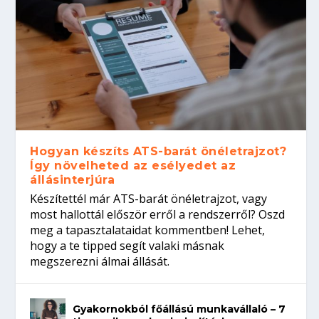
Hogyan készíts ATS-barát önéletrajzot?
Így növelheted az esélyedet az
állásinterjúra
Készítettél már ATS-barát önéletrajzot, vagy
most hallottál először erről a rendszerről? Oszd
meg a tapasztalataidat kommentben! Lehet,
hogy a te tipped segít valaki másnak
megszerezni álmai állását.
Gyakornokból főállású munkavállaló – 7