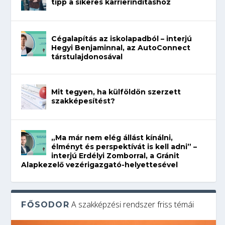
tipp a sikeres karrierindításhoz
Cégalapítás az iskolapadból – interjú
Hegyi Benjaminnal, az AutoConnect
társtulajdonosával
Mit tegyen, ha külföldön szerzett
szakképesítést?
„Ma már nem elég állást kínálni,
élményt és perspektívát is kell adni” –
interjú Erdélyi Zomborral, a Gránit
Alapkezelő vezérigazgató-helyettesével
A szakképzési rendszer friss témái
FŐSODOR