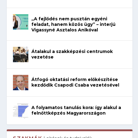
„A fejlődés nem pusztán egyéni
feladat, hanem közös ügy” – interjú
Vigassyné Asztalos Anikóval
Átalakul a szakképzési centrumok
vezetése
Átfogó oktatási reform előkészítése
kezdődik Csapodi Csaba vezetésével
A folyamatos tanulás kora: így alakul a
felnőttképzés Magyarországon