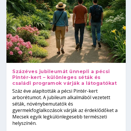
Százéves jubileumát ünnepli a pécsi
Pintér-kert – különleges séták és
családi programok várják a látogatókat
Száz éve alapították a pécsi Pintér-kert
arborétumot. A jubileum alkalmából vezetett
séták, növénybemutatók és
gyermekfoglalkozások várják az érdeklődőket a
Mecsek egyik legkülönlegesebb természeti
helyszínén.