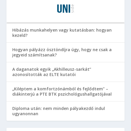
Hibázás munkahelyen vagy kutatásban: hogyan
kezeld?
Hogyan pályázz ösztöndíjra úgy, hogy ne csak a
jegyeid számítsanak?
A daganatok egyik „Akhilleusz-sarkát”
azonosították az ELTE kutatói
„Kiléptem a komfortzónámból és fejlődtem” –
diákinterjú a PTE BTK pszichológushallgatójával
Diploma után: nem minden pályakezdő indul
ugyanonnan