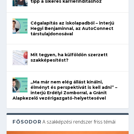
tipp a sikeres karrierindításhoz
Cégalapítás az iskolapadból – interjú
Hegyi Benjaminnal, az AutoConnect
társtulajdonosával
Mit tegyen, ha külföldön szerzett
szakképesítést?
„Ma már nem elég állást kínálni,
élményt és perspektívát is kell adni” –
interjú Erdélyi Zomborral, a Gránit
Alapkezelő vezérigazgató-helyettesével
A szakképzési rendszer friss témái
FŐSODOR