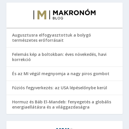
Augusztusra elfogyasztottuk a bolygó
természetes erőforrásait
Felemás kép a boltokban: éves növekedés, havi
korrekció
És az MI végül megnyomja a nagy piros gombot
Fúziós fegyverkezés: az USA lépéselőnybe kerül
Hormuz és Báb El-Mandeb: fenyegetés a globális
energiaellátásra és a világgazdaságra