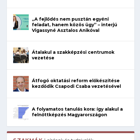
„A fejlődés nem pusztán egyéni
feladat, hanem közös ügy” – interjú
Vigassyné Asztalos Anikóval
Átalakul a szakképzési centrumok
vezetése
Átfogó oktatási reform előkészítése
kezdődik Csapodi Csaba vezetésével
A folyamatos tanulás kora: így alakul a
felnőttképzés Magyarországon