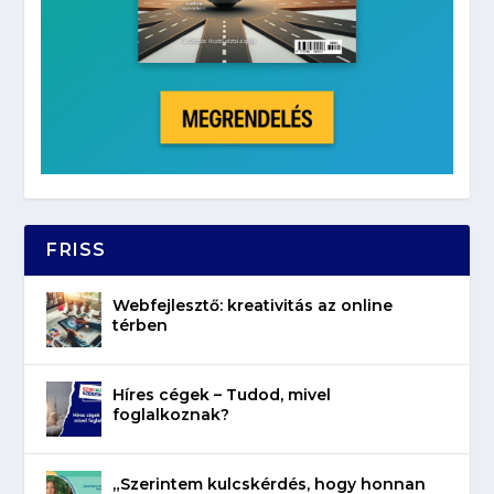
FRISS
Webfejlesztő: kreativitás az online
térben
Híres cégek – Tudod, mivel
foglalkoznak?
„Szerintem kulcskérdés, hogy honnan