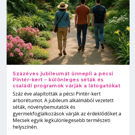
Százéves jubileumát ünnepli a pécsi
Pintér-kert – különleges séták és
családi programok várják a látogatókat
Száz éve alapították a pécsi Pintér-kert
arborétumot. A jubileum alkalmából vezetett
séták, növénybemutatók és
gyermekfoglalkozások várják az érdeklődőket a
Mecsek egyik legkülönlegesebb természeti
helyszínén.