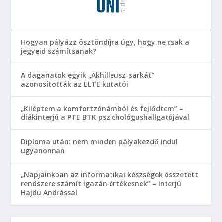
Hogyan pályázz ösztöndíjra úgy, hogy ne csak a
jegyeid számítsanak?
A daganatok egyik „Akhilleusz-sarkát”
azonosították az ELTE kutatói
„Kiléptem a komfortzónámból és fejlődtem” –
diákinterjú a PTE BTK pszichológushallgatójával
Diploma után: nem minden pályakezdő indul
ugyanonnan
„Napjainkban az informatikai készségek összetett
rendszere számít igazán értékesnek” – Interjú
Hajdu Andrással