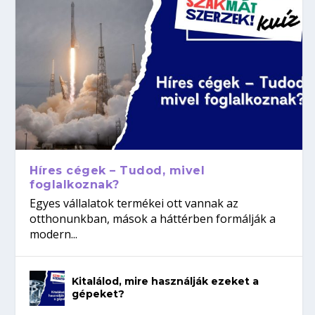
Híres cégek – Tudod, mivel
foglalkoznak?
Egyes vállalatok termékei ott vannak az
otthonunkban, mások a háttérben formálják a
modern...
Kitalálod, mire használják ezeket a
gépeket?