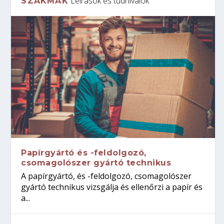
Leírások és tudnivalók
SZAKMÁK
Papírgyártó és -feldolgozó,
csomagolószer gyártó technikus
A papírgyártó, és -feldolgozó, csomagolószer
gyártó technikus vizsgálja és ellenőrzi a papír és
a...