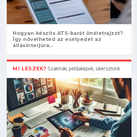
Hogyan készíts ATS-barát önéletrajzot?
Így növelheted az esélyedet az
állásinterjúra...
Szakmák, példaképek, sikersztorik
MI LESZEK?
Kitalálod, mire használják ezeket a
Nem sikerült az egyetemi felvételi?
Szoftverfejlesztő: verseny kódban –
Digitális detox – hogyan kapcsolódj ki