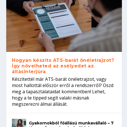
Hogyan készíts ATS-barát önéletrajzot?
Így növelheted az esélyedet az
állásinterjúra
Készítettél már ATS-barát önéletrajzot, vagy
most hallottál először erről a rendszerről? Oszd
meg a tapasztalataidat kommentben! Lehet,
hogy a te tipped segít valaki másnak
megszerezni álmai állását.
Gyakornokból főállású munkavállaló – 7