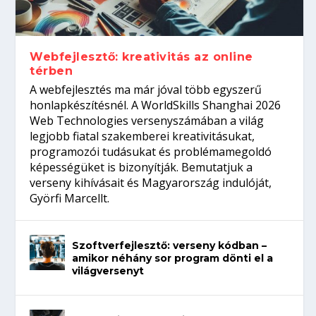
gépeket?
Tanulj szakmát!
amikor néhány sor program dönti el a
telefon nélkül?
világversenyt...
Webfejlesztő: kreativitás az online
térben
A webfejlesztés ma már jóval több egyszerű
honlapkészítésnél. A WorldSkills Shanghai 2026
Web Technologies versenyszámában a világ
legjobb fiatal szakemberei kreativitásukat,
programozói tudásukat és problémamegoldó
képességüket is bizonyítják. Bemutatjuk a
verseny kihívásait és Magyarország indulóját,
Györfi Marcellt.
Szoftverfejlesztő: verseny kódban –
amikor néhány sor program dönti el a
világversenyt