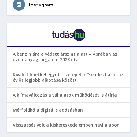
Instagram
A benzin ára a védett árszint alatt – Ábrában az
üzemanyagforgalom 2023 óta
Kiváló filmekkel együtt szerepel a Csendes barát az
év öt legjobb alkotása között
A klímaváltozás a vállalatok működését is átírja
Mérföldkő a digitális adózásban
Visszaesés volt a kiskereskedelemben havi alapon