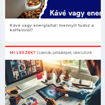
Kávé vagy energiaital: mennyit tudsz a
koffeinről?
Szakmák, példaképek, sikersztorik
MI LESZEK?
Hogyan készíts ATS-barát önéletrajzot?
Kitalálod, mire használják ezeket a
Nem sikerült az egyetemi felvételi?
Szoftverfejlesztő: verseny kódban –