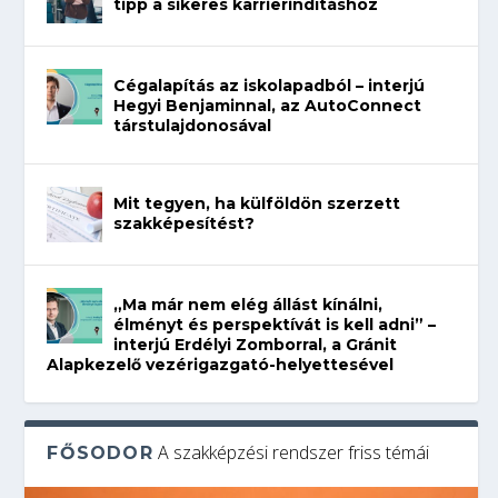
tipp a sikeres karrierindításhoz
Cégalapítás az iskolapadból – interjú
Hegyi Benjaminnal, az AutoConnect
társtulajdonosával
Mit tegyen, ha külföldön szerzett
szakképesítést?
„Ma már nem elég állást kínálni,
élményt és perspektívát is kell adni” –
interjú Erdélyi Zomborral, a Gránit
Alapkezelő vezérigazgató-helyettesével
A szakképzési rendszer friss témái
FŐSODOR