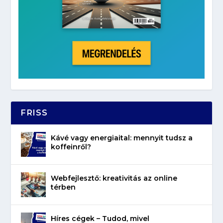
FRISS
Kávé vagy energiaital: mennyit tudsz a
koffeinről?
Webfejlesztő: kreativitás az online
térben
Híres cégek – Tudod, mivel