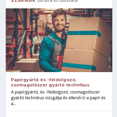
Leírások és tudnivalók
SZAKMÁK
Papírgyártó és -feldolgozó,
csomagolószer gyártó technikus
A papírgyártó, és -feldolgozó, csomagolószer
gyártó technikus vizsgálja és ellenőrzi a papír és
a...