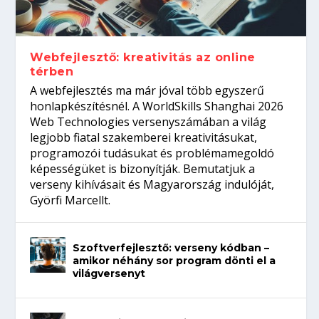
Így növelheted az esélyedet az
gépeket?
Tanulj szakmát!
amikor néhány sor program dönti el a
állásinterjúra...
világversenyt...
Webfejlesztő: kreativitás az online
térben
A webfejlesztés ma már jóval több egyszerű
honlapkészítésnél. A WorldSkills Shanghai 2026
Web Technologies versenyszámában a világ
legjobb fiatal szakemberei kreativitásukat,
programozói tudásukat és problémamegoldó
képességüket is bizonyítják. Bemutatjuk a
verseny kihívásait és Magyarország indulóját,
Györfi Marcellt.
Szoftverfejlesztő: verseny kódban –
amikor néhány sor program dönti el a
világversenyt