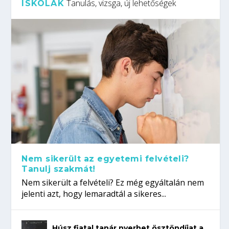
Tanulás, vizsga, új lehetőségek
ISKOLÁK
Nem sikerült az egyetemi felvételi?
Tanulj szakmát!
Nem sikerült a felvételi? Ez még egyáltalán nem
jelenti azt, hogy lemaradtál a sikeres...
Húsz fiatal tanár nyerhet ösztöndíjat a