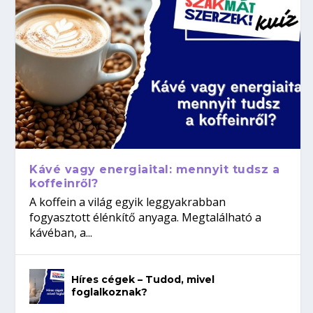
Kávé vagy energiaital: mennyit tudsz a
koffeinről?
A koffein a világ egyik leggyakrabban
fogyasztott élénkítő anyaga. Megtalálható a
kávéban, a...
Híres cégek – Tudod, mivel
foglalkoznak?