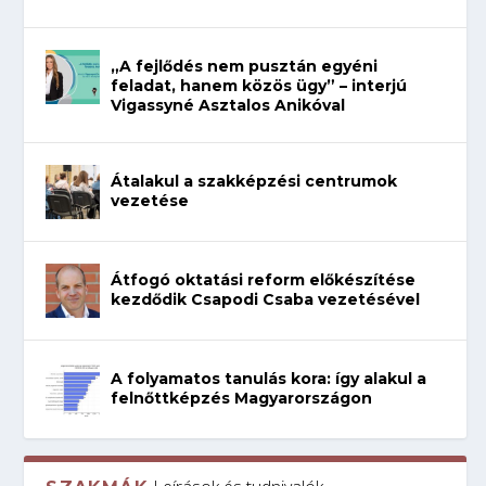
„A fejlődés nem pusztán egyéni
feladat, hanem közös ügy” – interjú
Vigassyné Asztalos Anikóval
Átalakul a szakképzési centrumok
vezetése
Átfogó oktatási reform előkészítése
kezdődik Csapodi Csaba vezetésével
A folyamatos tanulás kora: így alakul a
felnőttképzés Magyarországon