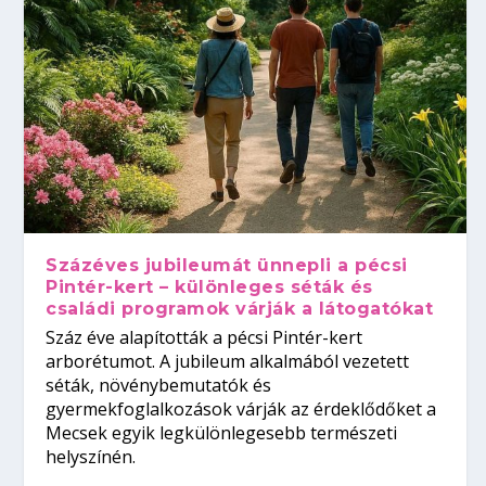
Százéves jubileumát ünnepli a pécsi
Pintér-kert – különleges séták és
családi programok várják a látogatókat
Száz éve alapították a pécsi Pintér-kert
arborétumot. A jubileum alkalmából vezetett
séták, növénybemutatók és
gyermekfoglalkozások várják az érdeklődőket a
Mecsek egyik legkülönlegesebb természeti
helyszínén.