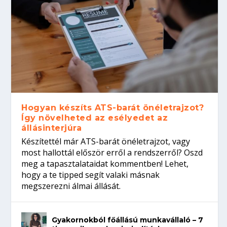
Hogyan készíts ATS-barát önéletrajzot?
Így növelheted az esélyedet az
állásinterjúra
Készítettél már ATS-barát önéletrajzot, vagy
most hallottál először erről a rendszerről? Oszd
meg a tapasztalataidat kommentben! Lehet,
hogy a te tipped segít valaki másnak
megszerezni álmai állását.
Gyakornokból főállású munkavállaló – 7