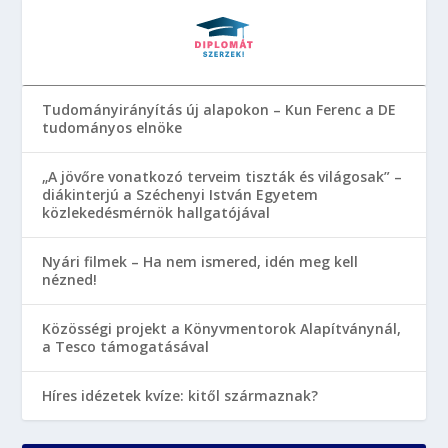
Tudományirányítás új alapokon – Kun Ferenc a DE
tudományos elnöke
„A jövőre vonatkozó terveim tiszták és világosak” –
diákinterjú a Széchenyi István Egyetem
közlekedésmérnök hallgatójával
Nyári filmek – Ha nem ismered, idén meg kell
nézned!
Közösségi projekt a Könyvmentorok Alapítványnál,
a Tesco támogatásával
Híres idézetek kvíze: kitől származnak?