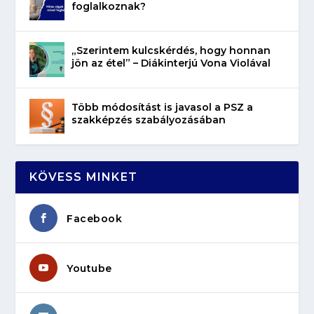
foglalkoznak?
„Szerintem kulcskérdés, hogy honnan
jön az étel” – Diákinterjú Vona Violával
Több módosítást is javasol a PSZ a
szakképzés szabályozásában
KÖVESS MINKET
Facebook
Youtube