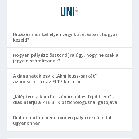
Hibázás munkahelyen vagy kutatásban: hogyan
kezeld?
Hogyan pályázz ösztöndíjra úgy, hogy ne csak a
jegyeid számítsanak?
A daganatok egyik „Akhilleusz-sarkát”
azonosították az ELTE kutatói
„Kiléptem a komfortzónámból és fejlődtem” –
diákinterjú a PTE BTK pszichológushallgatójával
Diploma után: nem minden pályakezdő indul
ugyanonnan