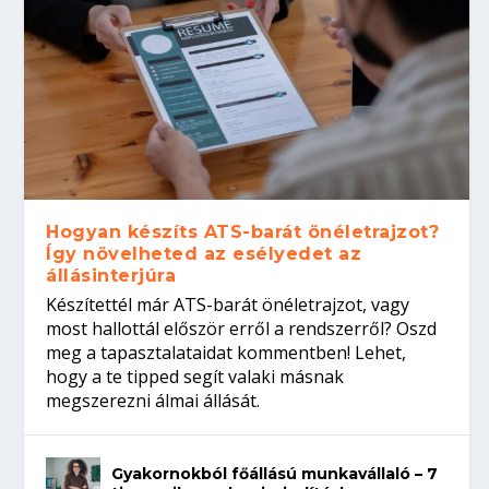
Hogyan készíts ATS-barát önéletrajzot?
Így növelheted az esélyedet az
állásinterjúra
Készítettél már ATS-barát önéletrajzot, vagy
most hallottál először erről a rendszerről? Oszd
meg a tapasztalataidat kommentben! Lehet,
hogy a te tipped segít valaki másnak
megszerezni álmai állását.
Gyakornokból főállású munkavállaló – 7