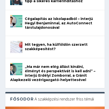
tipp a sikeres karrierindításhoz
Cégalapítás az iskolapadból – interjú
Hegyi Benjaminnal, az AutoConnect
társtulajdonosával
Mit tegyen, ha külföldön szerzett
szakképesítést?
„Ma már nem elég állást kínálni,
élményt és perspektívát is kell adni” –
interjú Erdélyi Zomborral, a Gránit
Alapkezelő vezérigazgató-helyettesével
A szakképzési rendszer friss témái
FŐSODOR