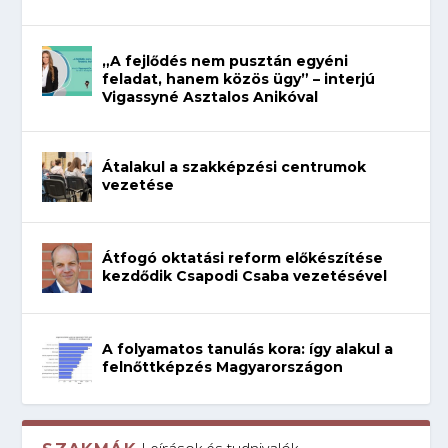
„A fejlődés nem pusztán egyéni
feladat, hanem közös ügy” – interjú
Vigassyné Asztalos Anikóval
Átalakul a szakképzési centrumok
vezetése
Átfogó oktatási reform előkészítése
kezdődik Csapodi Csaba vezetésével
A folyamatos tanulás kora: így alakul a
felnőttképzés Magyarországon