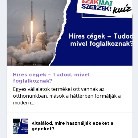
Híres cégek – Tudod, mivel
foglalkoznak?
Egyes vállalatok termékei ott vannak az
otthonunkban, mások a háttérben formálják a
modern...
Kitalálod, mire használják ezeket a
gépeket?