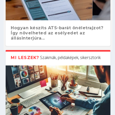
Hogyan készíts ATS-barát önéletrajzot?
Így növelheted az esélyedet az
állásinterjúra...
Szakmák, példaképek, sikersztorik
MI LESZEK?
Kitalálod, mire használják ezeket a
Nem sikerült az egyetemi felvételi?
Szoftverfejlesztő: verseny kódban –
Digitális detox – hogyan kapcsolódj ki