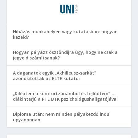
Hibázás munkahelyen vagy kutatásban: hogyan
kezeld?
Hogyan pályázz ösztöndíjra úgy, hogy ne csak a
jegyeid számítsanak?
A daganatok egyik „Akhilleusz-sarkát”
azonosították az ELTE kutatói
„Kiléptem a komfortzónámból és fejlődtem” –
diákinterjú a PTE BTK pszichológushallgatójával
Diploma után: nem minden pályakezdő indul
ugyanonnan