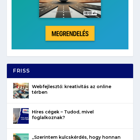
FRISS
Webfejlesztő: kreativitás az online
térben
Híres cégek – Tudod, mivel
foglalkoznak?
„Szerintem kulcskérdés, hogy honnan