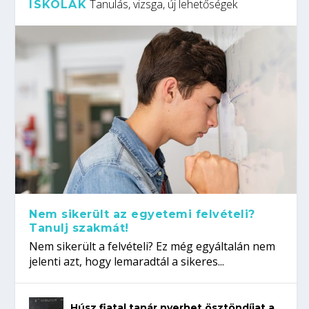
Tanulás, vizsga, új lehetőségek
ISKOLÁK
Nem sikerült az egyetemi felvételi?
Tanulj szakmát!
Nem sikerült a felvételi? Ez még egyáltalán nem
jelenti azt, hogy lemaradtál a sikeres...
Húsz fiatal tanár nyerhet ösztöndíjat a