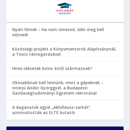
Nyári filmek – Ha nem ismered, idén meg kell
nézned!
Közösségi projekt a Könyvmentorok Alapítványnál,
a Tesco támogatásával
Híres idézetek kvíze: kitől származnak?
Okosabbnak kell lennünk, mint a gépeknek –
interjú Andor Györggyel, a Budapesti
Gazdaságtudományi Egyetem rektorával
A daganatok egyik „Akhilleusz-sarkát”
azonosították az ELTE kutatói