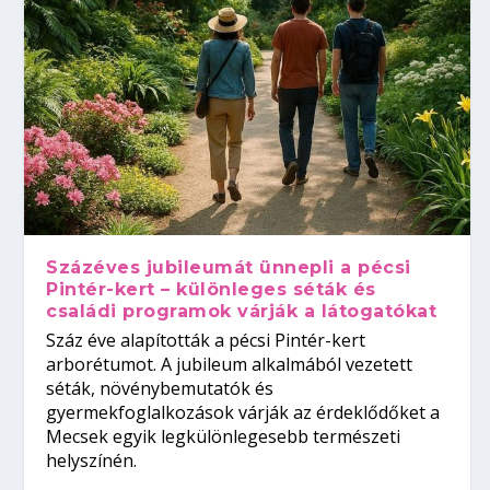
Százéves jubileumát ünnepli a pécsi
Pintér-kert – különleges séták és
családi programok várják a látogatókat
Száz éve alapították a pécsi Pintér-kert
arborétumot. A jubileum alkalmából vezetett
séták, növénybemutatók és
gyermekfoglalkozások várják az érdeklődőket a
Mecsek egyik legkülönlegesebb természeti
helyszínén.