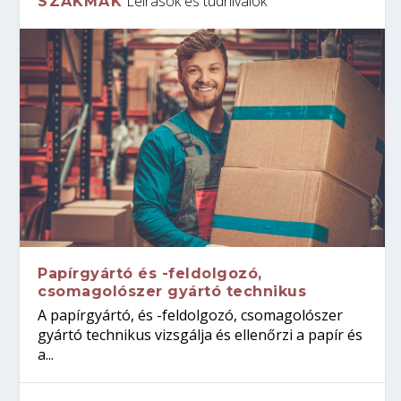
Leírások és tudnivalók
SZAKMÁK
Papírgyártó és -feldolgozó,
csomagolószer gyártó technikus
A papírgyártó, és -feldolgozó, csomagolószer
gyártó technikus vizsgálja és ellenőrzi a papír és
a...