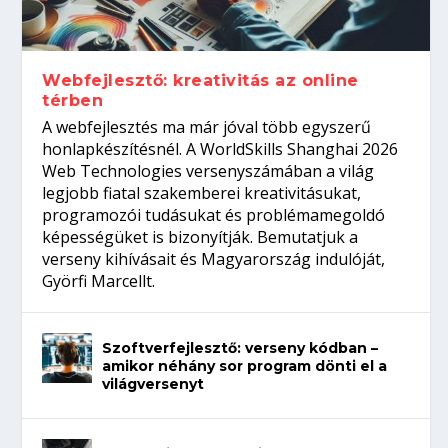
gépeket?
Tanulj szakmát!
amikor néhány sor program dönti el a
telefon nélkül?
világversenyt...
Webfejlesztő: kreativitás az online
térben
A webfejlesztés ma már jóval több egyszerű
honlapkészítésnél. A WorldSkills Shanghai 2026
Web Technologies versenyszámában a világ
legjobb fiatal szakemberei kreativitásukat,
programozói tudásukat és problémamegoldó
képességüket is bizonyítják. Bemutatjuk a
verseny kihívásait és Magyarország indulóját,
Györfi Marcellt.
Szoftverfejlesztő: verseny kódban –
amikor néhány sor program dönti el a
világversenyt