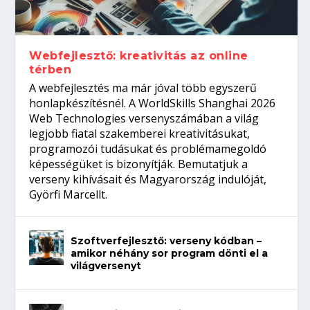
gépeket?
Tanulj szakmát!
amikor néhány sor program dönti el a
telefon nélkül?
világversenyt...
Webfejlesztő: kreativitás az online
térben
A webfejlesztés ma már jóval több egyszerű
honlapkészítésnél. A WorldSkills Shanghai 2026
Web Technologies versenyszámában a világ
legjobb fiatal szakemberei kreativitásukat,
programozói tudásukat és problémamegoldó
képességüket is bizonyítják. Bemutatjuk a
verseny kihívásait és Magyarország indulóját,
Györfi Marcellt.
Szoftverfejlesztő: verseny kódban –
amikor néhány sor program dönti el a
világversenyt