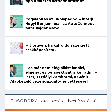
tipp a sikeres karrierindításhoz
Cégalapítás az iskolapadból – interjú
Hegyi Benjaminnal, az AutoConnect
társtulajdonosával
Mit tegyen, ha külföldön szerzett
szakképesítést?
„Ma már nem elég állást kínálni,
élményt és perspektívát is kell adni” –
interjú Erdélyi Zomborral, a Gránit
Alapkezelő vezérigazgató-helyettesével
A szakképzési rendszer friss témái
FŐSODOR