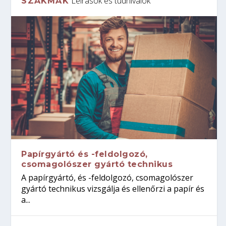
Leírások és tudnivalók
SZAKMÁK
Papírgyártó és -feldolgozó,
csomagolószer gyártó technikus
A papírgyártó, és -feldolgozó, csomagolószer
gyártó technikus vizsgálja és ellenőrzi a papír és
a...