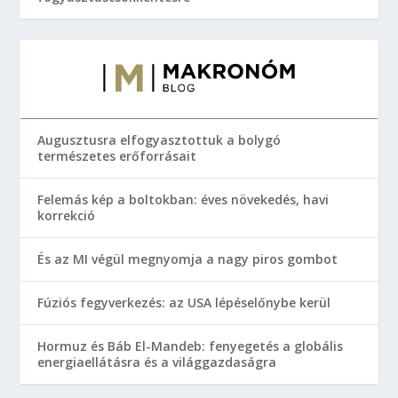
Augusztusra elfogyasztottuk a bolygó
természetes erőforrásait
Felemás kép a boltokban: éves növekedés, havi
korrekció
És az MI végül megnyomja a nagy piros gombot
Fúziós fegyverkezés: az USA lépéselőnybe kerül
Hormuz és Báb El-Mandeb: fenyegetés a globális
energiaellátásra és a világgazdaságra