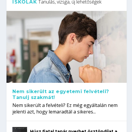
Tanulás, vizsga, új lehetőségek
ISKOLÁK
Nem sikerült az egyetemi felvételi?
Tanulj szakmát!
Nem sikerült a felvételi? Ez még egyáltalán nem
jelenti azt, hogy lemaradtál a sikeres...
Húsz fiatal tanár nyerhet ösztöndíjat a