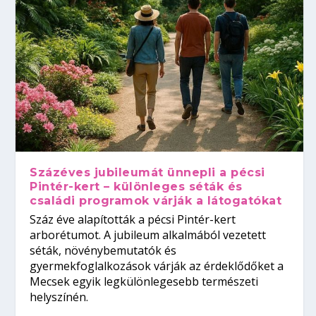
Százéves jubileumát ünnepli a pécsi
Pintér-kert – különleges séták és
családi programok várják a látogatókat
Száz éve alapították a pécsi Pintér-kert
arborétumot. A jubileum alkalmából vezetett
séták, növénybemutatók és
gyermekfoglalkozások várják az érdeklődőket a
Mecsek egyik legkülönlegesebb természeti
helyszínén.