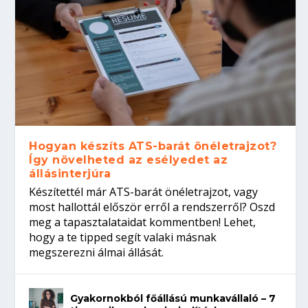
Hogyan készíts ATS-barát önéletrajzot?
Így növelheted az esélyedet az
állásinterjúra
Készítettél már ATS-barát önéletrajzot, vagy
most hallottál először erről a rendszerről? Oszd
meg a tapasztalataidat kommentben! Lehet,
hogy a te tipped segít valaki másnak
megszerezni álmai állását.
Gyakornokból főállású munkavállaló – 7