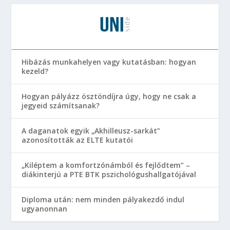
Hibázás munkahelyen vagy kutatásban: hogyan
kezeld?
Hogyan pályázz ösztöndíjra úgy, hogy ne csak a
jegyeid számítsanak?
A daganatok egyik „Akhilleusz-sarkát”
azonosították az ELTE kutatói
„Kiléptem a komfortzónámból és fejlődtem” –
diákinterjú a PTE BTK pszichológushallgatójával
Diploma után: nem minden pályakezdő indul
ugyanonnan