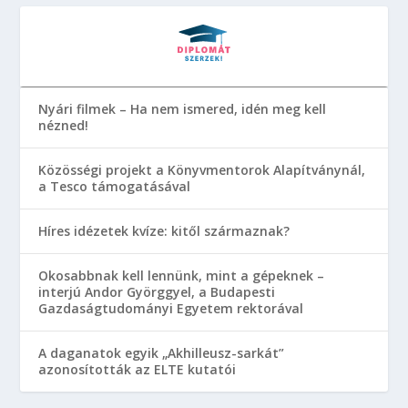
Nyári filmek – Ha nem ismered, idén meg kell
nézned!
Közösségi projekt a Könyvmentorok Alapítványnál,
a Tesco támogatásával
Híres idézetek kvíze: kitől származnak?
Okosabbnak kell lennünk, mint a gépeknek –
interjú Andor Györggyel, a Budapesti
Gazdaságtudományi Egyetem rektorával
A daganatok egyik „Akhilleusz-sarkát”
azonosították az ELTE kutatói