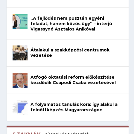
„A fejlődés nem pusztán egyéni
feladat, hanem közös ügy” – interjú
Vigassyné Asztalos Anikóval
Átalakul a szakképzési centrumok
vezetése
Átfogó oktatási reform előkészítése
kezdődik Csapodi Csaba vezetésével
A folyamatos tanulás kora: így alakul a
felnőttképzés Magyarországon