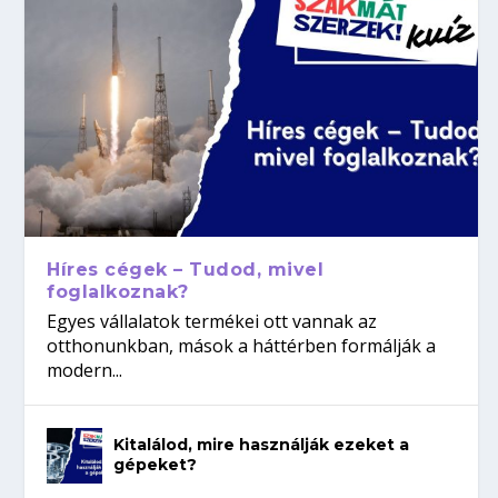
Híres cégek – Tudod, mivel
foglalkoznak?
Egyes vállalatok termékei ott vannak az
otthonunkban, mások a háttérben formálják a
modern...
Kitalálod, mire használják ezeket a
gépeket?