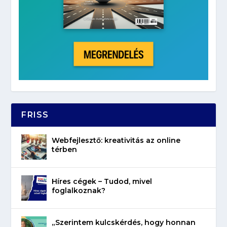
FRISS
Webfejlesztő: kreativitás az online
térben
Híres cégek – Tudod, mivel
foglalkoznak?
„Szerintem kulcskérdés, hogy honnan