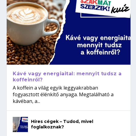
Kávé vagy energiaital: mennyit tudsz a
koffeinről?
A koffein a világ egyik leggyakrabban
fogyasztott élénkítő anyaga. Megtalálható a
kávéban, a...
Híres cégek – Tudod, mivel
foglalkoznak?