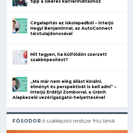
tipp a sikeres karrierindításhoz
Cégalapítás az iskolapadból – interjú
Hegyi Benjaminnal, az AutoConnect
társtulajdonosával
Mit tegyen, ha külföldön szerzett
szakképesítést?
„Ma már nem elég állást kínálni,
élményt és perspektívát is kell adni” –
interjú Erdélyi Zomborral, a Gránit
Alapkezelő vezérigazgató-helyettesével
A szakképzési rendszer friss témái
FŐSODOR