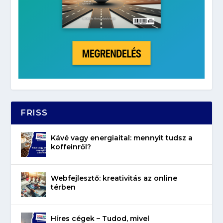
FRISS
Kávé vagy energiaital: mennyit tudsz a
koffeinről?
Webfejlesztő: kreativitás az online
térben
Híres cégek – Tudod, mivel