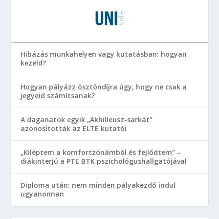
Hibázás munkahelyen vagy kutatásban: hogyan
kezeld?
Hogyan pályázz ösztöndíjra úgy, hogy ne csak a
jegyeid számítsanak?
A daganatok egyik „Akhilleusz-sarkát”
azonosították az ELTE kutatói
„Kiléptem a komfortzónámból és fejlődtem” –
diákinterjú a PTE BTK pszichológushallgatójával
Diploma után: nem minden pályakezdő indul
ugyanonnan