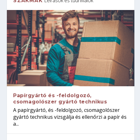
Leírások és tudnivalók
SZAKMÁK
Papírgyártó és -feldolgozó,
csomagolószer gyártó technikus
A papírgyártó, és -feldolgozó, csomagolószer
gyártó technikus vizsgálja és ellenőrzi a papír és
a...