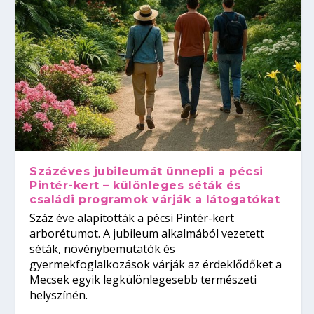
Százéves jubileumát ünnepli a pécsi
Pintér-kert – különleges séták és
családi programok várják a látogatókat
Száz éve alapították a pécsi Pintér-kert
arborétumot. A jubileum alkalmából vezetett
séták, növénybemutatók és
gyermekfoglalkozások várják az érdeklődőket a
Mecsek egyik legkülönlegesebb természeti
helyszínén.