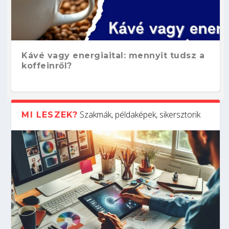
Kávé vagy energiaital: mennyit tudsz a
koffeinről?
Szakmák, példaképek, sikersztorik
MI LESZEK?
Hogyan készíts ATS-barát önéletrajzot?
Kitalálod, mire használják ezeket a
Nem sikerült az egyetemi felvételi?
Szoftverfejlesztő: verseny kódban –