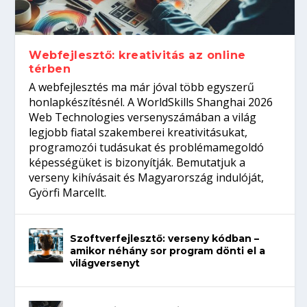
Így növelheted az esélyedet az
gépeket?
Tanulj szakmát!
amikor néhány sor program dönti el a
állásinterjúra...
világversenyt...
Webfejlesztő: kreativitás az online
térben
A webfejlesztés ma már jóval több egyszerű
honlapkészítésnél. A WorldSkills Shanghai 2026
Web Technologies versenyszámában a világ
legjobb fiatal szakemberei kreativitásukat,
programozói tudásukat és problémamegoldó
képességüket is bizonyítják. Bemutatjuk a
verseny kihívásait és Magyarország indulóját,
Györfi Marcellt.
Szoftverfejlesztő: verseny kódban –
amikor néhány sor program dönti el a
világversenyt