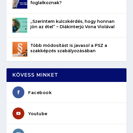
foglalkoznak?
„Szerintem kulcskérdés, hogy honnan
jön az étel” – Diákinterjú Vona Violával
Több módosítást is javasol a PSZ a
szakképzés szabályozásában
KÖVESS MINKET
Facebook
Youtube