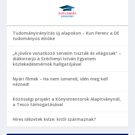
Tudományirányítás új alapokon – Kun Ferenc a DE
tudományos elnöke
„A jövőre vonatkozó terveim tiszták és világosak” –
diákinterjú a Széchenyi István Egyetem
közlekedésmérnök hallgatójával
Nyári filmek – Ha nem ismered, idén meg kell
nézned!
Közösségi projekt a Könyvmentorok Alapítványnál,
a Tesco támogatásával
Híres idézetek kvíze: kitől származnak?