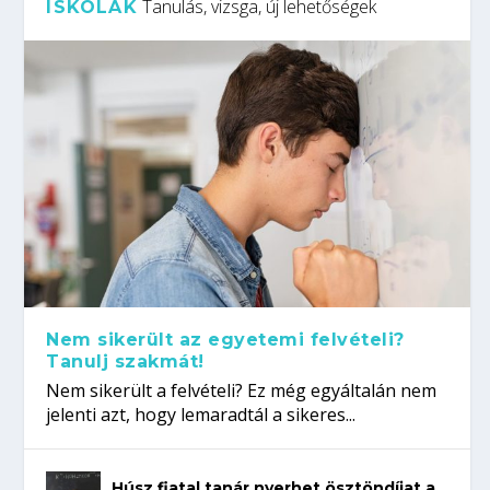
Tanulás, vizsga, új lehetőségek
ISKOLÁK
Nem sikerült az egyetemi felvételi?
Tanulj szakmát!
Nem sikerült a felvételi? Ez még egyáltalán nem
jelenti azt, hogy lemaradtál a sikeres...
Húsz fiatal tanár nyerhet ösztöndíjat a