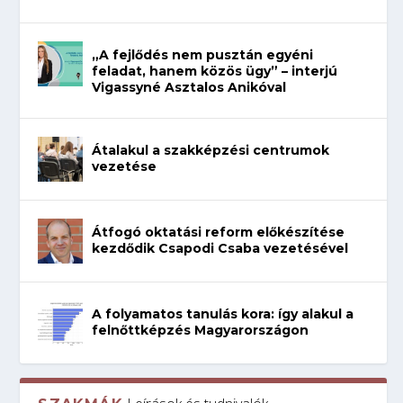
„A fejlődés nem pusztán egyéni
feladat, hanem közös ügy” – interjú
Vigassyné Asztalos Anikóval
Átalakul a szakképzési centrumok
vezetése
Átfogó oktatási reform előkészítése
kezdődik Csapodi Csaba vezetésével
A folyamatos tanulás kora: így alakul a
felnőttképzés Magyarországon