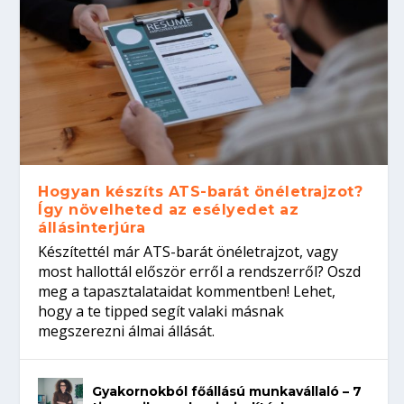
Hogyan készíts ATS-barát önéletrajzot?
Így növelheted az esélyedet az
állásinterjúra
Készítettél már ATS-barát önéletrajzot, vagy
most hallottál először erről a rendszerről? Oszd
meg a tapasztalataidat kommentben! Lehet,
hogy a te tipped segít valaki másnak
megszerezni álmai állását.
Gyakornokból főállású munkavállaló – 7