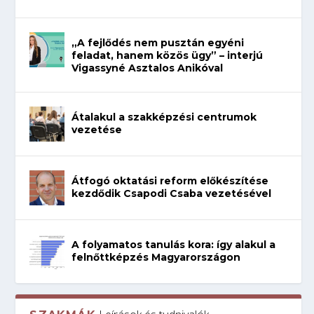
„A fejlődés nem pusztán egyéni
feladat, hanem közös ügy” – interjú
Vigassyné Asztalos Anikóval
Átalakul a szakképzési centrumok
vezetése
Átfogó oktatási reform előkészítése
kezdődik Csapodi Csaba vezetésével
A folyamatos tanulás kora: így alakul a
felnőttképzés Magyarországon