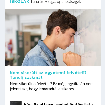
Tanulás, vizsga, új lehetőségek
ISKOLÁK
Nem sikerült az egyetemi felvételi?
Tanulj szakmát!
Nem sikerült a felvételi? Ez még egyáltalán nem
jelenti azt, hogy lemaradtál a sikeres...
Húsz fiatal tanár nyerhet ösztöndíjat a