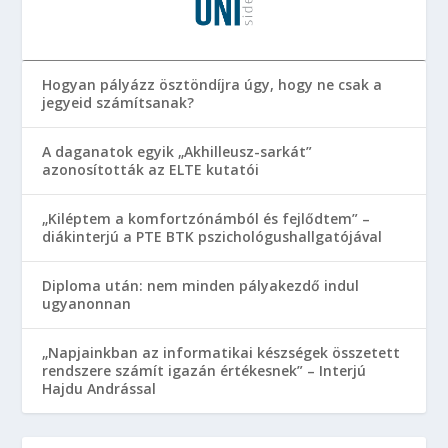
Hogyan pályázz ösztöndíjra úgy, hogy ne csak a
jegyeid számítsanak?
A daganatok egyik „Akhilleusz-sarkát”
azonosították az ELTE kutatói
„Kiléptem a komfortzónámból és fejlődtem” –
diákinterjú a PTE BTK pszichológushallgatójával
Diploma után: nem minden pályakezdő indul
ugyanonnan
„Napjainkban az informatikai készségek összetett
rendszere számít igazán értékesnek” – Interjú
Hajdu Andrással