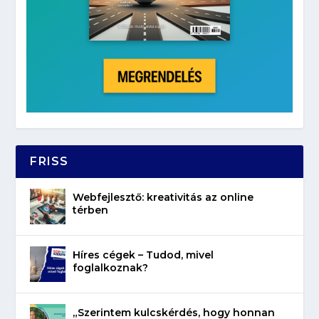
FRISS
Webfejlesztő: kreativitás az online
térben
Híres cégek – Tudod, mivel
foglalkoznak?
„Szerintem kulcskérdés, hogy honnan