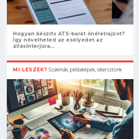
Hogyan készíts ATS-barát önéletrajzot?
Így növelheted az esélyedet az
állásinterjúra...
Szakmák, példaképek, sikersztorik
MI LESZEK?
Kitalálod, mire használják ezeket a
Nem sikerült az egyetemi felvételi?
Szoftverfejlesztő: verseny kódban –
Digitális detox – hogyan kapcsolódj ki