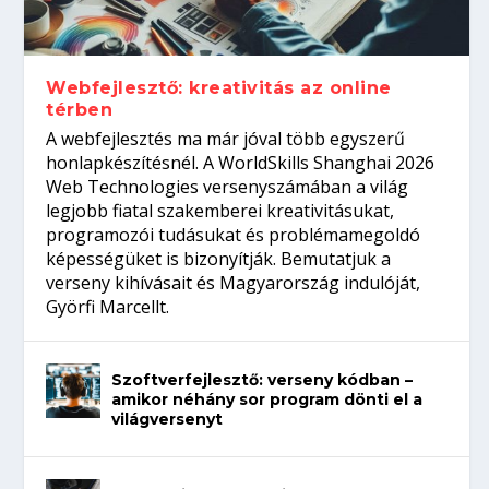
gépeket?
Tanulj szakmát!
amikor néhány sor program dönti el a
telefon nélkül?
világversenyt...
Webfejlesztő: kreativitás az online
térben
A webfejlesztés ma már jóval több egyszerű
honlapkészítésnél. A WorldSkills Shanghai 2026
Web Technologies versenyszámában a világ
legjobb fiatal szakemberei kreativitásukat,
programozói tudásukat és problémamegoldó
képességüket is bizonyítják. Bemutatjuk a
verseny kihívásait és Magyarország indulóját,
Györfi Marcellt.
Szoftverfejlesztő: verseny kódban –
amikor néhány sor program dönti el a
világversenyt