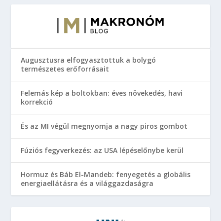
Augusztusra elfogyasztottuk a bolygó
természetes erőforrásait
Felemás kép a boltokban: éves növekedés, havi
korrekció
És az MI végül megnyomja a nagy piros gombot
Fúziós fegyverkezés: az USA lépéselőnybe kerül
Hormuz és Báb El-Mandeb: fenyegetés a globális
energiaellátásra és a világgazdaságra