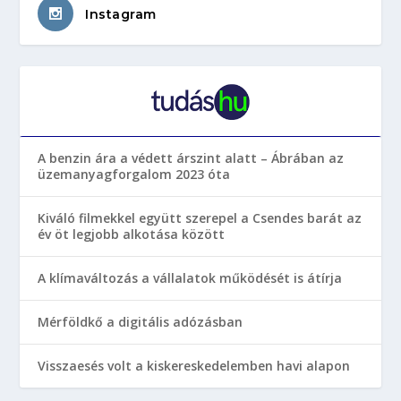
Instagram
A benzin ára a védett árszint alatt – Ábrában az
üzemanyagforgalom 2023 óta
Kiváló filmekkel együtt szerepel a Csendes barát az
év öt legjobb alkotása között
A klímaváltozás a vállalatok működését is átírja
Mérföldkő a digitális adózásban
Visszaesés volt a kiskereskedelemben havi alapon