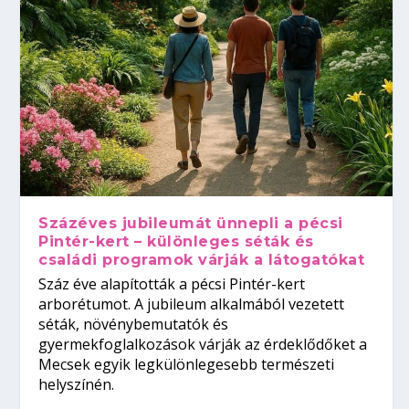
Százéves jubileumát ünnepli a pécsi
Pintér-kert – különleges séták és
családi programok várják a látogatókat
Száz éve alapították a pécsi Pintér-kert
arborétumot. A jubileum alkalmából vezetett
séták, növénybemutatók és
gyermekfoglalkozások várják az érdeklődőket a
Mecsek egyik legkülönlegesebb természeti
helyszínén.