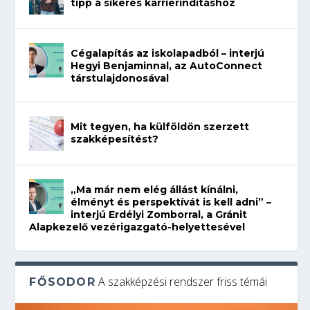
tipp a sikeres karrierindításhoz
Cégalapítás az iskolapadból – interjú
Hegyi Benjaminnal, az AutoConnect
társtulajdonosával
Mit tegyen, ha külföldön szerzett
szakképesítést?
„Ma már nem elég állást kínálni,
élményt és perspektívát is kell adni” –
interjú Erdélyi Zomborral, a Gránit
Alapkezelő vezérigazgató-helyettesével
A szakképzési rendszer friss témái
FŐSODOR