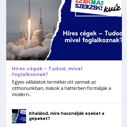
Híres cégek – Tudod, mivel
foglalkoznak?
Egyes vállalatok termékei ott vannak az
otthonunkban, mások a háttérben formálják a
modern...
Kitalálod, mire használják ezeket a
gépeket?