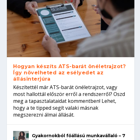
Hogyan készíts ATS-barát önéletrajzot?
Így növelheted az esélyedet az
állásinterjúra
Készítettél már ATS-barát önéletrajzot, vagy
most hallottál először erről a rendszerről? Oszd
meg a tapasztalataidat kommentben! Lehet,
hogy a te tipped segít valaki másnak
megszerezni álmai állását.
Gyakornokból főállású munkavállaló – 7