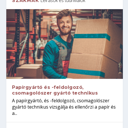
Leírások és tudnivalók
SZAKMÁK
Papírgyártó és -feldolgozó,
csomagolószer gyártó technikus
A papírgyártó, és -feldolgozó, csomagolószer
gyártó technikus vizsgálja és ellenőrzi a papír és
a...