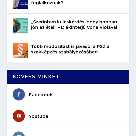
foglalkoznak?
„Szerintem kulcskérdés, hogy honnan
jön az étel” – Diákinterjú Vona Violával
Több módosítást is javasol a PSZ a
szakképzés szabályozásában
KÖVESS MINKET
Facebook
Youtube