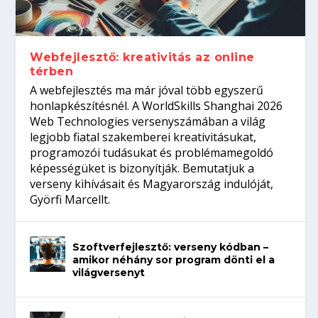
Így növelheted az esélyedet az
gépeket?
Tanulj szakmát!
amikor néhány sor program dönti el a
állásinterjúra...
világversenyt...
Webfejlesztő: kreativitás az online
térben
A webfejlesztés ma már jóval több egyszerű
honlapkészítésnél. A WorldSkills Shanghai 2026
Web Technologies versenyszámában a világ
legjobb fiatal szakemberei kreativitásukat,
programozói tudásukat és problémamegoldó
képességüket is bizonyítják. Bemutatjuk a
verseny kihívásait és Magyarország indulóját,
Györfi Marcellt.
Szoftverfejlesztő: verseny kódban –
amikor néhány sor program dönti el a
világversenyt