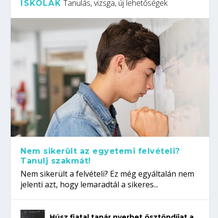
Tanulás, vizsga, új lehetőségek
ISKOLÁK
Nem sikerült az egyetemi felvételi?
Tanulj szakmát!
Nem sikerült a felvételi? Ez még egyáltalán nem
jelenti azt, hogy lemaradtál a sikeres...
Húsz fiatal tanár nyerhet ösztöndíjat a