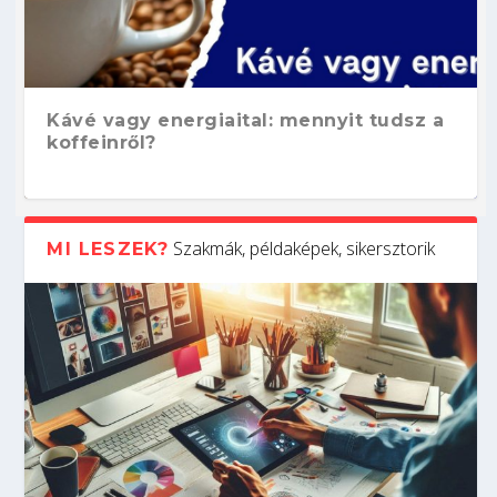
Kávé vagy energiaital: mennyit tudsz a
koffeinről?
Szakmák, példaképek, sikersztorik
MI LESZEK?
Hogyan készíts ATS-barát önéletrajzot?
Kitalálod, mire használják ezeket a
Nem sikerült az egyetemi felvételi?
Szoftverfejlesztő: verseny kódban –