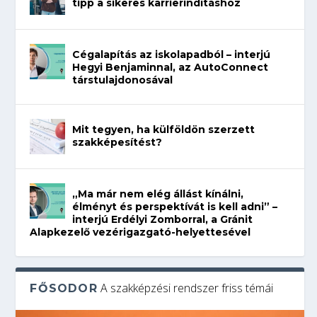
tipp a sikeres karrierindításhoz
Cégalapítás az iskolapadból – interjú
Hegyi Benjaminnal, az AutoConnect
társtulajdonosával
Mit tegyen, ha külföldön szerzett
szakképesítést?
„Ma már nem elég állást kínálni,
élményt és perspektívát is kell adni” –
interjú Erdélyi Zomborral, a Gránit
Alapkezelő vezérigazgató-helyettesével
A szakképzési rendszer friss témái
FŐSODOR