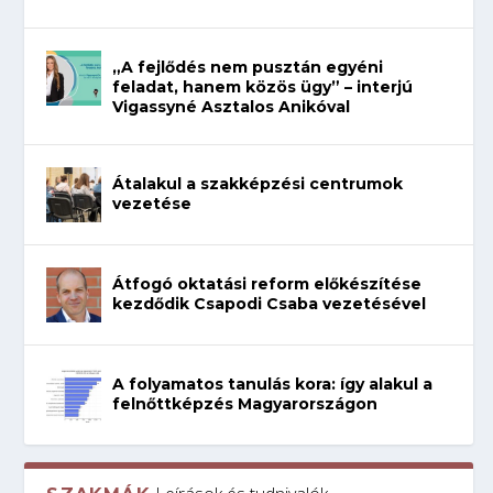
„A fejlődés nem pusztán egyéni
feladat, hanem közös ügy” – interjú
Vigassyné Asztalos Anikóval
Átalakul a szakképzési centrumok
vezetése
Átfogó oktatási reform előkészítése
kezdődik Csapodi Csaba vezetésével
A folyamatos tanulás kora: így alakul a
felnőttképzés Magyarországon