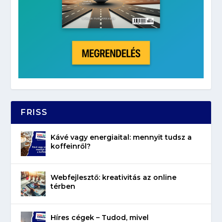
FRISS
Kávé vagy energiaital: mennyit tudsz a
koffeinről?
Webfejlesztő: kreativitás az online
térben
Híres cégek – Tudod, mivel