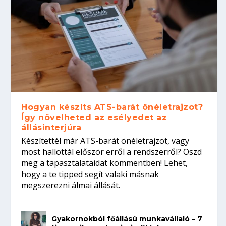
Hogyan készíts ATS-barát önéletrajzot?
Így növelheted az esélyedet az
állásinterjúra
Készítettél már ATS-barát önéletrajzot, vagy
most hallottál először erről a rendszerről? Oszd
meg a tapasztalataidat kommentben! Lehet,
hogy a te tipped segít valaki másnak
megszerezni álmai állását.
Gyakornokból főállású munkavállaló – 7