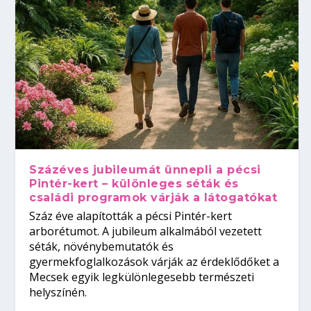
Százéves jubileumát ünnepli a pécsi
Pintér-kert – különleges séták és
családi programok várják a látogatókat
Száz éve alapították a pécsi Pintér-kert
arborétumot. A jubileum alkalmából vezetett
séták, növénybemutatók és
gyermekfoglalkozások várják az érdeklődőket a
Mecsek egyik legkülönlegesebb természeti
helyszínén.