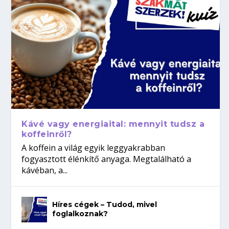
Kávé vagy energiaital: mennyit tudsz a
koffeinről?
A koffein a világ egyik leggyakrabban
fogyasztott élénkítő anyaga. Megtalálható a
kávéban, a...
Híres cégek – Tudod, mivel
foglalkoznak?