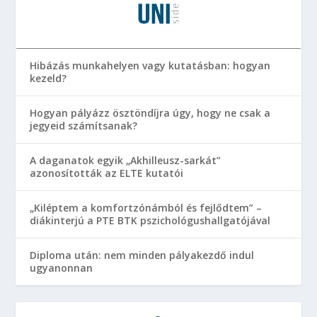
Hibázás munkahelyen vagy kutatásban: hogyan
kezeld?
Hogyan pályázz ösztöndíjra úgy, hogy ne csak a
jegyeid számítsanak?
A daganatok egyik „Akhilleusz-sarkát”
azonosították az ELTE kutatói
„Kiléptem a komfortzónámból és fejlődtem” –
diákinterjú a PTE BTK pszichológushallgatójával
Diploma után: nem minden pályakezdő indul
ugyanonnan