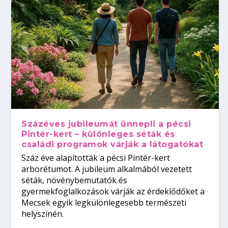
Százéves jubileumát ünnepli a pécsi
Pintér-kert – különleges séták és
családi programok várják a látogatókat
Száz éve alapították a pécsi Pintér-kert
arborétumot. A jubileum alkalmából vezetett
séták, növénybemutatók és
gyermekfoglalkozások várják az érdeklődőket a
Mecsek egyik legkülönlegesebb természeti
helyszínén.