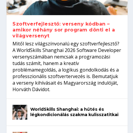
gépeket?
Tanulj szakmát!
amikor néhány sor program dönti el a
telefon nélkül?
világversenyt...
Szoftverfejlesztő: verseny kódban –
amikor néhány sor program dönti el a
világversenyt
Mitől lesz világszínvonalú egy szoftverfejlesztő?
A WorldSkills Shanghai 2026 Software Developer
versenyszámában nemcsak a programozási
tudás számít, hanem a kreatív
problémamegoldás, a logikus gondolkodás és a
professzionális szoftvertervezés is. Bemutatjuk
a verseny kihívásait és Magyarország indulóját,
Horváth Dávidot.
WorldSkills Shanghai: a hűtés és
légkondicionálás szakma kulisszatitkai