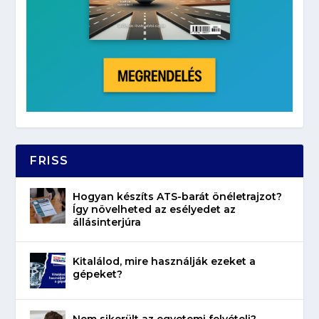
FRISS
Hogyan készíts ATS-barát önéletrajzot?
Így növelheted az esélyedet az
állásinterjúra
Kitalálod, mire használják ezeket a
gépeket?
Nem sikerült az egyetemi felvételi?