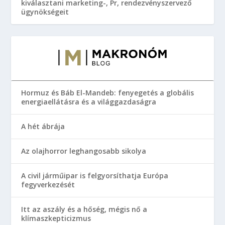
kiválasztani marketing-, Pr, rendezvényszervező
ügynökségeit
Hormuz és Báb El-Mandeb: fenyegetés a globális
energiaellátásra és a világgazdaságra
A hét ábrája
Az olajhorror leghangosabb sikolya
A civil járműipar is felgyorsíthatja Európa
fegyverkezését
Itt az aszály és a hőség, mégis nő a
klímaszkepticizmus