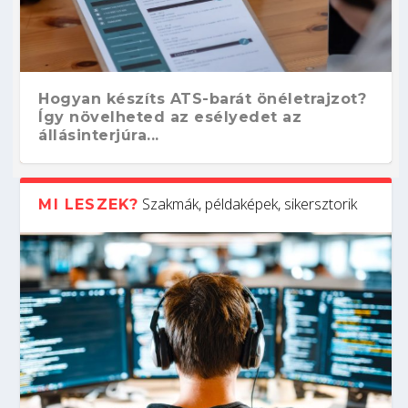
Hogyan készíts ATS-barát önéletrajzot?
Így növelheted az esélyedet az
állásinterjúra...
Szakmák, példaképek, sikersztorik
MI LESZEK?
Kitalálod, mire használják ezeket a
Nem sikerült az egyetemi felvételi?
Szoftverfejlesztő: verseny kódban –
Digitális detox – hogyan kapcsolódj ki