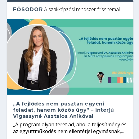
A szakképzési rendszer friss témái
FŐSODOR
„A fejlődés nem pusztán egyéni
feladat, hanem közös ügy” – interjú
Vigassyné Asztalos Anikóval
„A program olyan teret ad, ahol a teljesítmény és
az együttműködés nem ellentétjei egymásnak,...