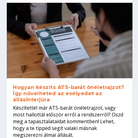
Hogyan készíts ATS-barát önéletrajzot?
Így növelheted az esélyedet az
állásinterjúra
Készítettél már ATS-barát önéletrajzot, vagy
most hallottál először erről a rendszerről? Oszd
meg a tapasztalataidat kommentben! Lehet,
hogy a te tipped segít valaki másnak
megszerezni álmai állását.