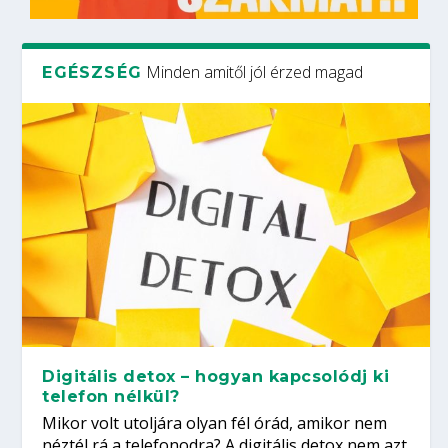
Minden amitől jól érzed magad
EGÉSZSÉG
Digitális detox – hogyan kapcsolódj ki
telefon nélkül?
Mikor volt utoljára olyan fél órád, amikor nem
néztél rá a telefonodra? A digitális detox nem azt