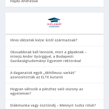
Hajdu Andrással
Híres idézetek kvíze: kitől származnak?
Okosabbnak kell lennünk, mint a gépeknek –
interjú Andor Györggyel, a Budapesti
Gazdaságtudományi Egyetem rektorával
A daganatok egyik „Akhilleusz-sarkát”
azonosították az ELTE kutatói
Hogyan változik a pénzhez való viszony az
egyetemen?
Diákmunka vagy ösztöndíj – Mennyit tudsz róluk?