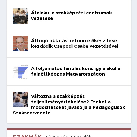
Átalakul a szakképzési centrumok
vezetése
Átfogó oktatási reform előkészítése
kezdődik Csapodi Csaba vezetésével
A folyamatos tanulás kora: így alakul a
felnőttképzés Magyarországon
Változna a szakképzés
teljesítményértékelése? Ezeket a
módosításokat javasolja a Pedagógusok
Szakszervezete
Leírások és tudnivalók