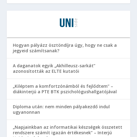
Hogyan pályázz ösztöndíjra úgy, hogy ne csak a
jegyeid számítsanak?
A daganatok egyik „Akhilleusz-sarkát”
azonosították az ELTE kutatói
„Kiléptem a komfortzónámból és fejlődtem” –
diákinterjú a PTE BTK pszichológushallgatójával
Diploma után: nem minden pályakezdő indul
ugyanonnan
„Napjainkban az informatikai készségek összetett
rendszere számít igazán értékesnek” – Interjú