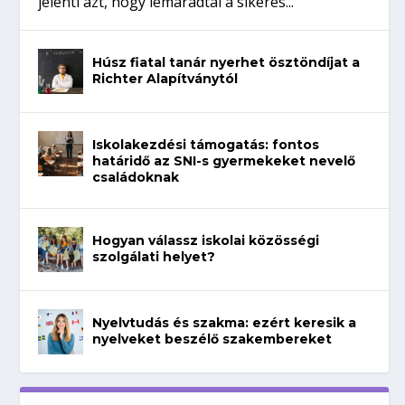
jelenti azt, hogy lemaradtál a sikeres...
Húsz fiatal tanár nyerhet ösztöndíjat a
Richter Alapítványtól
Iskolakezdési támogatás: fontos
határidő az SNI-s gyermekeket nevelő
családoknak
Hogyan válassz iskolai közösségi
szolgálati helyet?
Nyelvtudás és szakma: ezért keresik a
nyelveket beszélő szakembereket