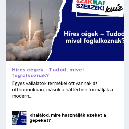
Híres cégek – Tudod, mivel
foglalkoznak?
Egyes vállalatok termékei ott vannak az
otthonunkban, mások a háttérben formálják a
modern...
Kitalálod, mire használják ezeket a
gépeket?