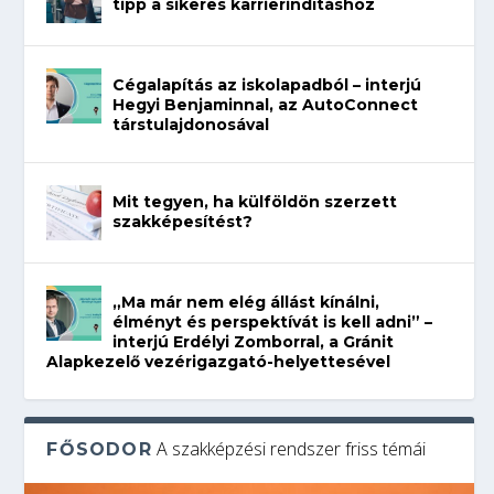
tipp a sikeres karrierindításhoz
Cégalapítás az iskolapadból – interjú
Hegyi Benjaminnal, az AutoConnect
társtulajdonosával
Mit tegyen, ha külföldön szerzett
szakképesítést?
„Ma már nem elég állást kínálni,
élményt és perspektívát is kell adni” –
interjú Erdélyi Zomborral, a Gránit
Alapkezelő vezérigazgató-helyettesével
A szakképzési rendszer friss témái
FŐSODOR