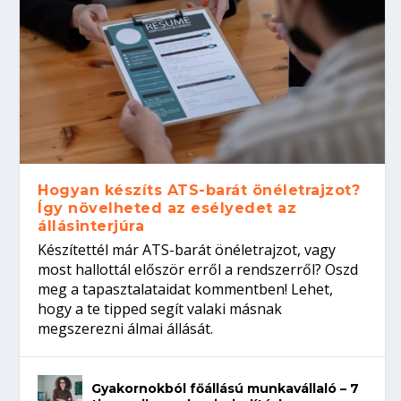
Hogyan készíts ATS-barát önéletrajzot?
Így növelheted az esélyedet az
állásinterjúra
Készítettél már ATS-barát önéletrajzot, vagy
most hallottál először erről a rendszerről? Oszd
meg a tapasztalataidat kommentben! Lehet,
hogy a te tipped segít valaki másnak
megszerezni álmai állását.
Gyakornokból főállású munkavállaló – 7