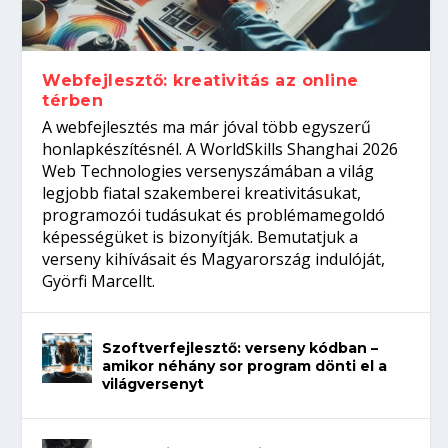
gépeket?
Tanulj szakmát!
amikor néhány sor program dönti el a
telefon nélkül?
világversenyt...
Webfejlesztő: kreativitás az online
térben
A webfejlesztés ma már jóval több egyszerű
honlapkészítésnél. A WorldSkills Shanghai 2026
Web Technologies versenyszámában a világ
legjobb fiatal szakemberei kreativitásukat,
programozói tudásukat és problémamegoldó
képességüket is bizonyítják. Bemutatjuk a
verseny kihívásait és Magyarország indulóját,
Györfi Marcellt.
Szoftverfejlesztő: verseny kódban –
amikor néhány sor program dönti el a
világversenyt