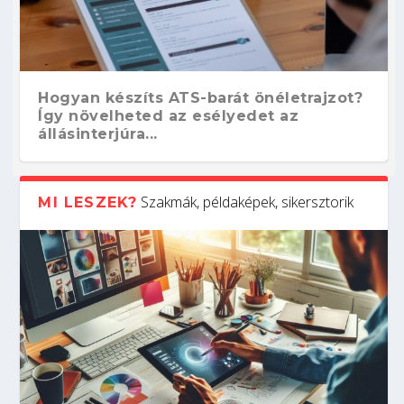
Hogyan készíts ATS-barát önéletrajzot?
Így növelheted az esélyedet az
állásinterjúra...
Szakmák, példaképek, sikersztorik
MI LESZEK?
Kitalálod, mire használják ezeket a
Nem sikerült az egyetemi felvételi?
Szoftverfejlesztő: verseny kódban –
Digitális detox – hogyan kapcsolódj ki