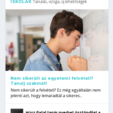
Tanulás, vizsga, új lehetőségek
ISKOLÁK
Nem sikerült az egyetemi felvételi?
Tanulj szakmát!
Nem sikerült a felvételi? Ez még egyáltalán nem
jelenti azt, hogy lemaradtál a sikeres...
Húsz fiatal tanár nyerhet ösztöndíjat a