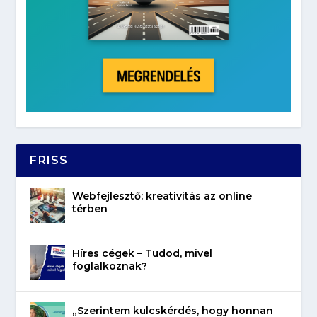
FRISS
Webfejlesztő: kreativitás az online
térben
Híres cégek – Tudod, mivel
foglalkoznak?
„Szerintem kulcskérdés, hogy honnan