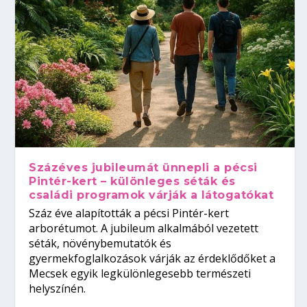
Százéves jubileumát ünnepli a pécsi
Pintér-kert – különleges séták és
családi programok várják a látogatókat
Száz éve alapították a pécsi Pintér-kert
arborétumot. A jubileum alkalmából vezetett
séták, növénybemutatók és
gyermekfoglalkozások várják az érdeklődőket a
Mecsek egyik legkülönlegesebb természeti
helyszínén.