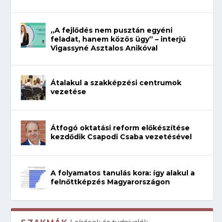
„A fejlődés nem pusztán egyéni
feladat, hanem közös ügy” – interjú
Vigassyné Asztalos Anikóval
Átalakul a szakképzési centrumok
vezetése
Átfogó oktatási reform előkészítése
kezdődik Csapodi Csaba vezetésével
A folyamatos tanulás kora: így alakul a
felnőttképzés Magyarországon