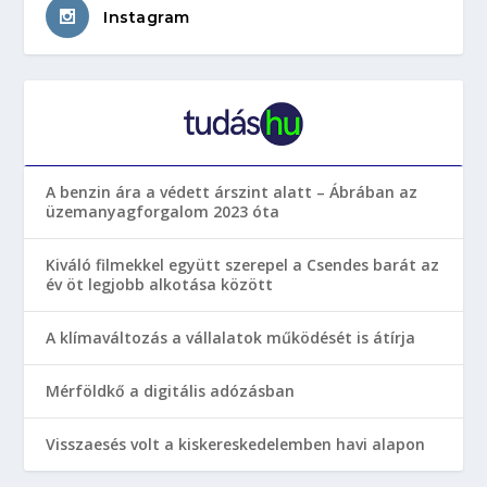
Instagram
A benzin ára a védett árszint alatt – Ábrában az
üzemanyagforgalom 2023 óta
Kiváló filmekkel együtt szerepel a Csendes barát az
év öt legjobb alkotása között
A klímaváltozás a vállalatok működését is átírja
Mérföldkő a digitális adózásban
Visszaesés volt a kiskereskedelemben havi alapon