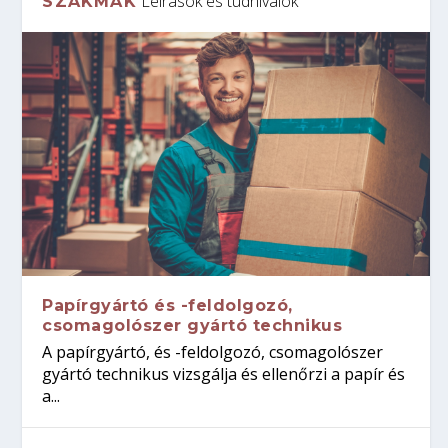
Leírások és tudnivalók
SZAKMÁK
Papírgyártó és -feldolgozó,
csomagolószer gyártó technikus
A papírgyártó, és -feldolgozó, csomagolószer
gyártó technikus vizsgálja és ellenőrzi a papír és
a...