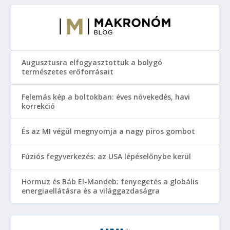
Augusztusra elfogyasztottuk a bolygó
természetes erőforrásait
Felemás kép a boltokban: éves növekedés, havi
korrekció
És az MI végül megnyomja a nagy piros gombot
Fúziós fegyverkezés: az USA lépéselőnybe kerül
Hormuz és Báb El-Mandeb: fenyegetés a globális
energiaellátásra és a világgazdaságra