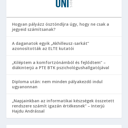
Hogyan pályázz ösztöndíjra úgy, hogy ne csak a
jegyeid számítsanak?
A daganatok egyik „Akhilleusz-sarkát”
azonosították az ELTE kutatói
„Kiléptem a komfortzónámból és fejlődtem” –
diákinterjú a PTE BTK pszichológushallgatójával
Diploma után: nem minden pályakezdő indul
ugyanonnan
„Napjainkban az informatikai készségek összetett
rendszere számít igazán értékesnek” – Interjú
Hajdu Andrással