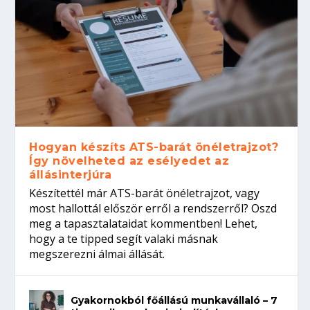
Hogyan készíts ATS-barát önéletrajzot?
Így növelheted az esélyedet az
állásinterjúra
Készítettél már ATS-barát önéletrajzot, vagy
most hallottál először erről a rendszerről? Oszd
meg a tapasztalataidat kommentben! Lehet,
hogy a te tipped segít valaki másnak
megszerezni álmai állását.
Gyakornokból főállású munkavállaló – 7