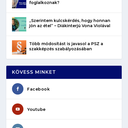
foglalkoznak?
„Szerintem kulcskérdés, hogy honnan
jön az étel” – Diákinterjú Vona Violával
Több módosítást is javasol a PSZ a
szakképzés szabályozásában
KÖVESS MINKET
Facebook
Youtube