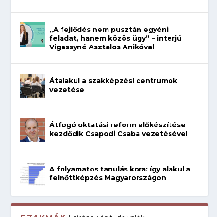
„A fejlődés nem pusztán egyéni
feladat, hanem közös ügy” – interjú
Vigassyné Asztalos Anikóval
Átalakul a szakképzési centrumok
vezetése
Átfogó oktatási reform előkészítése
kezdődik Csapodi Csaba vezetésével
A folyamatos tanulás kora: így alakul a
felnőttképzés Magyarországon