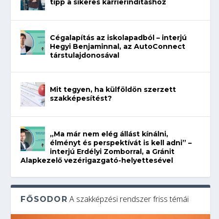
tipp a sikeres karrierindításhoz
Cégalapítás az iskolapadból – interjú
Hegyi Benjaminnal, az AutoConnect
társtulajdonosával
Mit tegyen, ha külföldön szerzett
szakképesítést?
„Ma már nem elég állást kínálni,
élményt és perspektívát is kell adni” –
interjú Erdélyi Zomborral, a Gránit
Alapkezelő vezérigazgató-helyettesével
A szakképzési rendszer friss témái
FŐSODOR