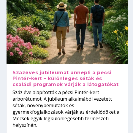
Százéves jubileumát ünnepli a pécsi
Pintér-kert – különleges séták és
családi programok várják a látogatókat
Száz éve alapították a pécsi Pintér-kert
arborétumot. A jubileum alkalmából vezetett
séták, növénybemutatók és
gyermekfoglalkozások várják az érdeklődőket a
Mecsek egyik legkülönlegesebb természeti
helyszínén.