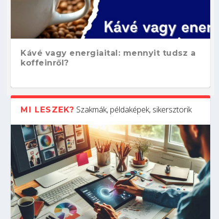
Kávé vagy energiaital: mennyit tudsz a
koffeinről?
Szakmák, példaképek, sikersztorik
MI LESZEK?
Hogyan készíts ATS-barát önéletrajzot?
Kitalálod, mire használják ezeket a
Nem sikerült az egyetemi felvételi?
Szoftverfejlesztő: verseny kódban –