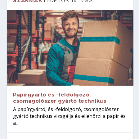
Leírások és tudnivalók
SZAKMÁK
Papírgyártó és -feldolgozó,
csomagolószer gyártó technikus
A papírgyártó, és -feldolgozó, csomagolószer
gyártó technikus vizsgálja és ellenőrzi a papír és
a...