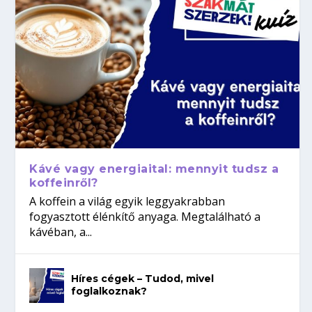
Kávé vagy energiaital: mennyit tudsz a
koffeinről?
A koffein a világ egyik leggyakrabban
fogyasztott élénkítő anyaga. Megtalálható a
kávéban, a...
Híres cégek – Tudod, mivel
foglalkoznak?