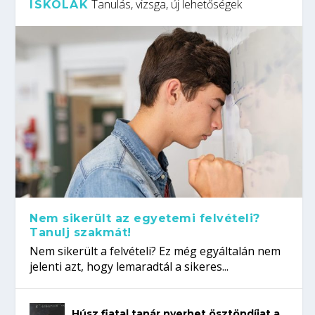
Tanulás, vizsga, új lehetőségek
ISKOLÁK
Nem sikerült az egyetemi felvételi?
Tanulj szakmát!
Nem sikerült a felvételi? Ez még egyáltalán nem
jelenti azt, hogy lemaradtál a sikeres...
Húsz fiatal tanár nyerhet ösztöndíjat a