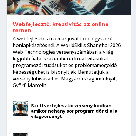
Így növelheted az esélyedet az
gépeket?
Tanulj szakmát!
amikor néhány sor program dönti el a
állásinterjúra...
világversenyt...
Webfejlesztő: kreativitás az online
térben
A webfejlesztés ma már jóval több egyszerű
honlapkészítésnél. A WorldSkills Shanghai 2026
Web Technologies versenyszámában a világ
legjobb fiatal szakemberei kreativitásukat,
programozói tudásukat és problémamegoldó
képességüket is bizonyítják. Bemutatjuk a
verseny kihívásait és Magyarország indulóját,
Györfi Marcellt.
Szoftverfejlesztő: verseny kódban –
amikor néhány sor program dönti el a
világversenyt