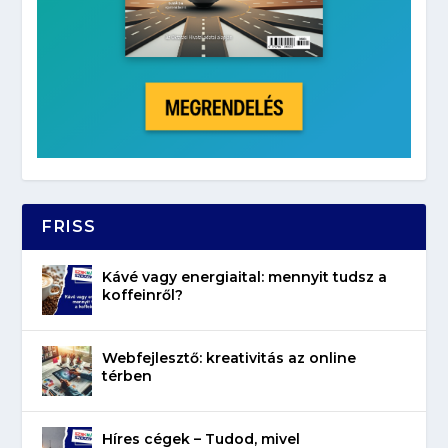
FRISS
Kávé vagy energiaital: mennyit tudsz a
koffeinről?
Webfejlesztő: kreativitás az online
térben
Híres cégek – Tudod, mivel