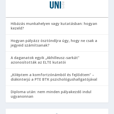
Hibázás munkahelyen vagy kutatásban: hogyan
kezeld?
Hogyan pályázz ösztöndíjra úgy, hogy ne csak a
jegyeid számítsanak?
A daganatok egyik „Akhilleusz-sarkát”
azonosították az ELTE kutatói
„Kiléptem a komfortzónámból és fejlődtem” –
diákinterjú a PTE BTK pszichológushallgatójával
Diploma után: nem minden pályakezdő indul
ugyanonnan