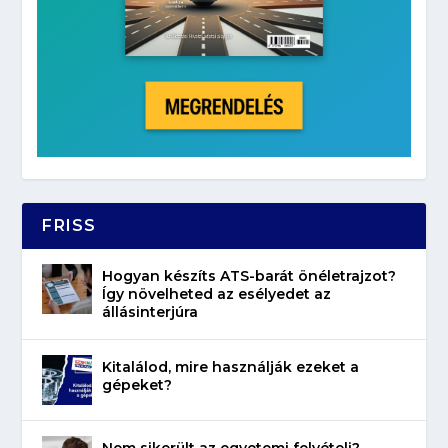
FRISS
Hogyan készíts ATS-barát önéletrajzot?
Így növelheted az esélyedet az
állásinterjúra
Kitalálod, mire használják ezeket a
gépeket?
Nem sikerült az egyetemi felvételi?