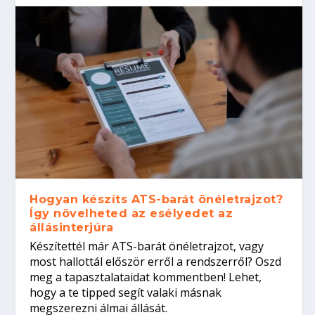
Hogyan készíts ATS-barát önéletrajzot?
Így növelheted az esélyedet az
állásinterjúra
Készítettél már ATS-barát önéletrajzot, vagy
most hallottál először erről a rendszerről? Oszd
meg a tapasztalataidat kommentben! Lehet,
hogy a te tipped segít valaki másnak
megszerezni álmai állását.