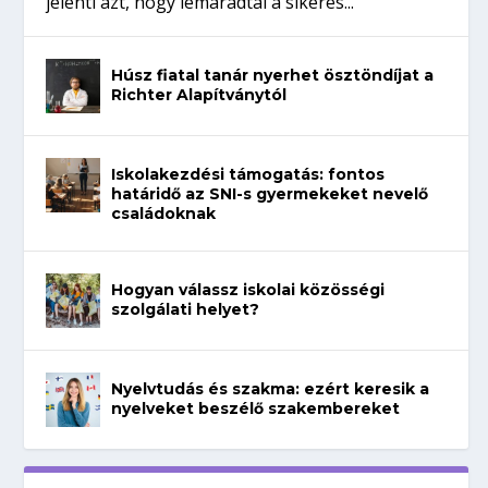
jelenti azt, hogy lemaradtál a sikeres...
Húsz fiatal tanár nyerhet ösztöndíjat a
Richter Alapítványtól
Iskolakezdési támogatás: fontos
határidő az SNI-s gyermekeket nevelő
családoknak
Hogyan válassz iskolai közösségi
szolgálati helyet?
Nyelvtudás és szakma: ezért keresik a
nyelveket beszélő szakembereket