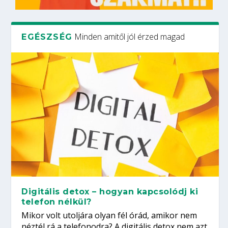
Minden amitől jól érzed magad
EGÉSZSÉG
Digitális detox – hogyan kapcsolódj ki
telefon nélkül?
Mikor volt utoljára olyan fél órád, amikor nem
néztél rá a telefonodra? A digitális detox nem azt