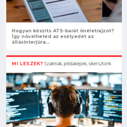
Hogyan készíts ATS-barát önéletrajzot?
Így növelheted az esélyedet az
állásinterjúra...
Szakmák, példaképek, sikersztorik
MI LESZEK?
Kitalálod, mire használják ezeket a
Nem sikerült az egyetemi felvételi?
Szoftverfejlesztő: verseny kódban –
Digitális detox – hogyan kapcsolódj ki