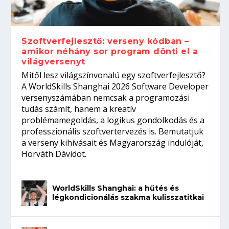
gépeket?
Tanulj szakmát!
amikor néhány sor program dönti el a
telefon nélkül?
világversenyt...
Szoftverfejlesztő: verseny kódban –
amikor néhány sor program dönti el a
világversenyt
Mitől lesz világszínvonalú egy szoftverfejlesztő?
A WorldSkills Shanghai 2026 Software Developer
versenyszámában nemcsak a programozási
tudás számít, hanem a kreatív
problémamegoldás, a logikus gondolkodás és a
professzionális szoftvertervezés is. Bemutatjuk
a verseny kihívásait és Magyarország indulóját,
Horváth Dávidot.
WorldSkills Shanghai: a hűtés és
légkondicionálás szakma kulisszatitkai