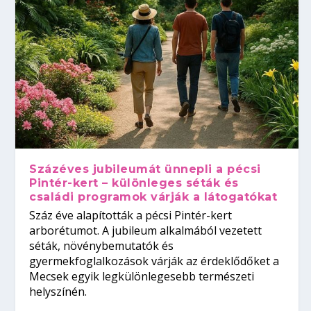
Százéves jubileumát ünnepli a pécsi
Pintér-kert – különleges séták és
családi programok várják a látogatókat
Száz éve alapították a pécsi Pintér-kert
arborétumot. A jubileum alkalmából vezetett
séták, növénybemutatók és
gyermekfoglalkozások várják az érdeklődőket a
Mecsek egyik legkülönlegesebb természeti
helyszínén.