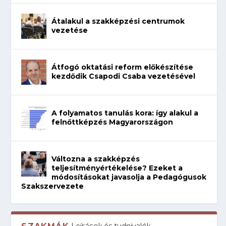
Átalakul a szakképzési centrumok
vezetése
Átfogó oktatási reform előkészítése
kezdődik Csapodi Csaba vezetésével
A folyamatos tanulás kora: így alakul a
felnőttképzés Magyarországon
Változna a szakképzés
teljesítményértékelése? Ezeket a
módosításokat javasolja a Pedagógusok
Szakszervezete
Leírások és tudnivalók