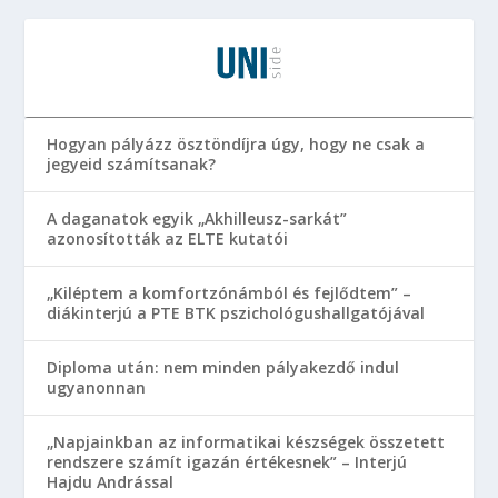
Hogyan pályázz ösztöndíjra úgy, hogy ne csak a
jegyeid számítsanak?
A daganatok egyik „Akhilleusz-sarkát”
azonosították az ELTE kutatói
„Kiléptem a komfortzónámból és fejlődtem” –
diákinterjú a PTE BTK pszichológushallgatójával
Diploma után: nem minden pályakezdő indul
ugyanonnan
„Napjainkban az informatikai készségek összetett
rendszere számít igazán értékesnek” – Interjú
Hajdu Andrással