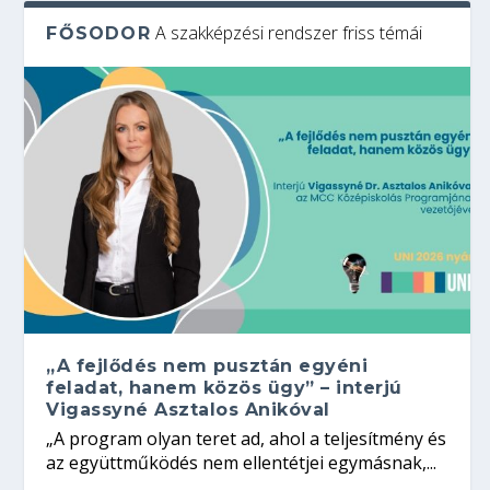
A szakképzési rendszer friss témái
FŐSODOR
„A fejlődés nem pusztán egyéni
feladat, hanem közös ügy” – interjú
Vigassyné Asztalos Anikóval
„A program olyan teret ad, ahol a teljesítmény és
az együttműködés nem ellentétjei egymásnak,...