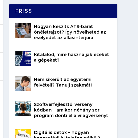
FRISS
Hogyan készíts ATS-barát
önéletrajzot? Így növelheted az
esélyedet az állásinterjúra
Kitalálod, mire használják ezeket
a gépeket?
Nem sikerült az egyetemi
felvételi? Tanulj szakmát!
Szoftverfejlesztő: verseny
kódban – amikor néhány sor
program dönti el a világversenyt
Digitális detox – hogyan
kapcsolódj ki telefon nélkül?