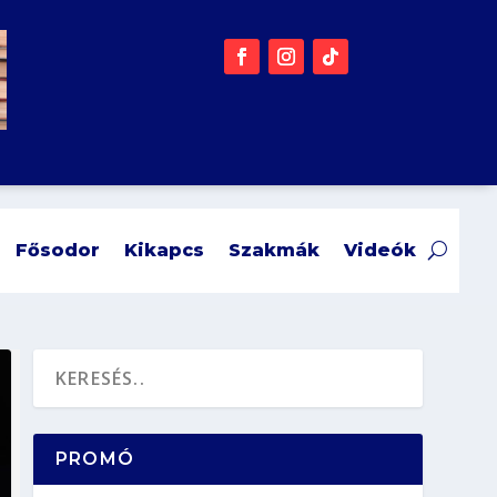
Fősodor
Kikapcs
Szakmák
Videók
PROMÓ