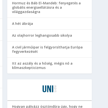
Hormuz és Báb El-Mandeb: fenyegetés a
globális energiaellátásra és a
világgazdaságra
A hét ábrája
Az olajhorror leghangosabb sikolya
A civil járműipar is felgyorsíthatja Európa
fegyverkezését
Itt az aszály és a hőség, mégis nő a
klímaszkepticizmus
Hogyan pályázz ösztöndíjra úgy, hogy ne