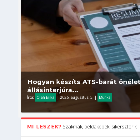
Hogyan készíts ATS-barát önélet
állásinterjúra...
Írta:
Oláh Erika
|
2026. augusztus. 5.
|
Munka
Szakmák, példaképek, sikersztorik
MI LESZEK?