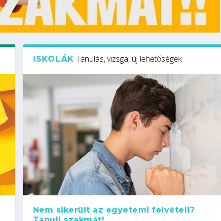
Tanulás, vizsga, új lehetőségek
ISKOLÁK
Nem sikerült az egyetemi felvételi?
Tanulj szakmát!