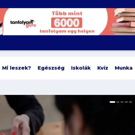
Mi leszek?
Egészség
Iskolák
Kvíz
Munka