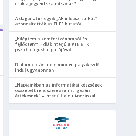
csak a jegyeid számítsanak?
A daganatok egyik „Akhilleusz-sarkát”
azonosították az ELTE kutatói
„Kiléptem a komfortzónámból és
fejlődtem” – diákinterjú a PTE BTK
pszichológushallgatójával
Diploma után: nem minden pályakezdő
indul ugyanonnan
„Napjainkban az informatikai készségek
összetett rendszere számít igazán
értékesnek” – Interjú Hajdu Andrással