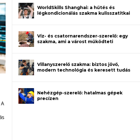
WorldSkills Shanghai: a hűtés és
légkondicionálás szakma kulisszatitkai
Víz- és csatornarendszer-szerelő: egy
szakma, ami a várost működteti
Villanyszerelő szakma: biztos jövő,
modern technológia és keresett tudás
Nehézgép-szerelő: hatalmas gépek
an – amikor néhány sor program dönti
precízen
 A
et a gépeket?
eli? Tanulj szakmát!
ódj ki telefon nélkül?
ás