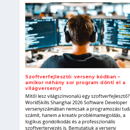
Szoftverfejlesztő: verseny kódban –
amikor néhány sor program dönti el a
világversenyt
Szoftverfejlesztő: verseny kódb
Mitől lesz világszínvonalú egy szoftverfejlesztő?
Kitalálod, mire használják ezek
Nem sikerült az egyetemi felvét
el a világversenyt...
Digitális detox – hogyan kapcsol
WorldSkills Shanghai 2026 Software Developer
Írta:
Írta:
Írta:
Írta:
Tóth Mónika
Oláh Erika
Szakmát Szerzek
Oláh Erika
|
|
|
2026. augusztus. 4.
2026. augusztus. 3.
2026. augusztus. 4.
|
2026. augusztus. 3.
|
|
|
Iskolák
Egészség
Kvíz
|
Mi leszek?
versenyszámában nemcsak a programozási tud
számít, hanem a kreatív problémamegoldás, a
logikus gondolkodás és a professzionális
szoftvertervezés is. Bemutatjuk a verseny