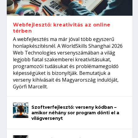
gépeket?
Tanulj szakmát!
amikor néhány sor program dönti el a
telefon nélkül?
világversenyt...
Webfejlesztő: kreativitás az online
térben
A webfejlesztés ma már jóval több egyszerű
honlapkészítésnél. A WorldSkills Shanghai 2026
Web Technologies versenyszámában a világ
legjobb fiatal szakemberei kreativitásukat,
programozói tudásukat és problémamegoldó
képességüket is bizonyítják. Bemutatjuk a
verseny kihívásait és Magyarország indulóját,
Györfi Marcellt.
Szoftverfejlesztő: verseny kódban –
amikor néhány sor program dönti el a
világversenyt