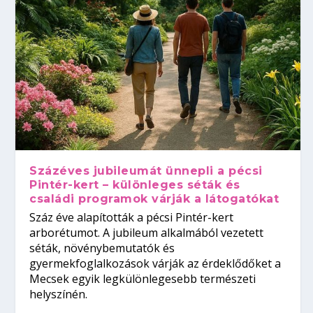
Százéves jubileumát ünnepli a pécsi
Pintér-kert – különleges séták és
családi programok várják a látogatókat
Száz éve alapították a pécsi Pintér-kert
arborétumot. A jubileum alkalmából vezetett
séták, növénybemutatók és
gyermekfoglalkozások várják az érdeklődőket a
Mecsek egyik legkülönlegesebb természeti
helyszínén.