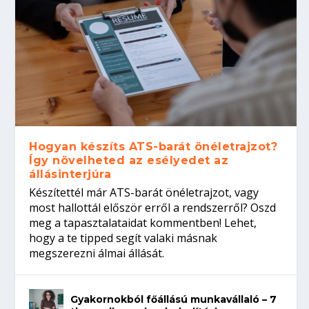
Hogyan készíts ATS-barát önéletrajzot?
Így növelheted az esélyedet az
állásinterjúra
Készítettél már ATS-barát önéletrajzot, vagy
most hallottál először erről a rendszerről? Oszd
meg a tapasztalataidat kommentben! Lehet,
hogy a te tipped segít valaki másnak
megszerezni álmai állását.
Gyakornokból főállású munkavállaló – 7