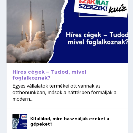
Híres cégek – Tudod, mivel
foglalkoznak?
Egyes vállalatok termékei ott vannak az
otthonunkban, mások a háttérben formálják a
modern...
Kitalálod, mire használják ezeket a
gépeket?