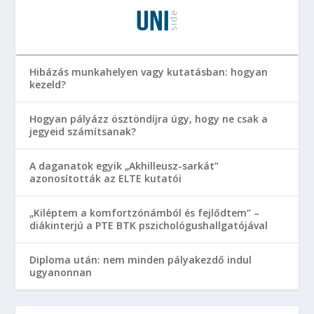
Hibázás munkahelyen vagy kutatásban: hogyan
kezeld?
Hogyan pályázz ösztöndíjra úgy, hogy ne csak a
jegyeid számítsanak?
A daganatok egyik „Akhilleusz-sarkát”
azonosították az ELTE kutatói
„Kiléptem a komfortzónámból és fejlődtem” –
diákinterjú a PTE BTK pszichológushallgatójával
Diploma után: nem minden pályakezdő indul
ugyanonnan