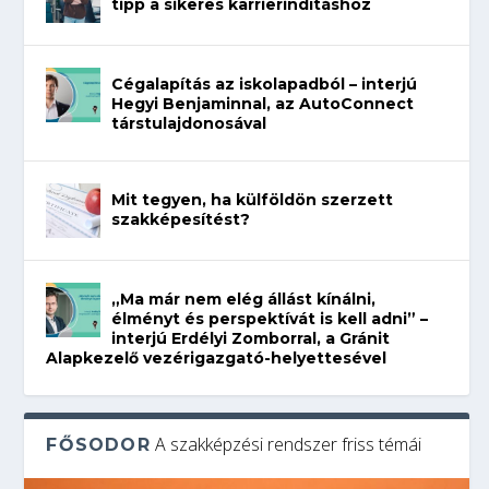
tipp a sikeres karrierindításhoz
Cégalapítás az iskolapadból – interjú
Hegyi Benjaminnal, az AutoConnect
társtulajdonosával
Mit tegyen, ha külföldön szerzett
szakképesítést?
„Ma már nem elég állást kínálni,
élményt és perspektívát is kell adni” –
interjú Erdélyi Zomborral, a Gránit
Alapkezelő vezérigazgató-helyettesével
A szakképzési rendszer friss témái
FŐSODOR