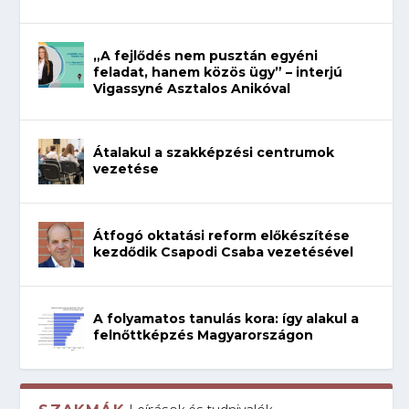
„A fejlődés nem pusztán egyéni
feladat, hanem közös ügy” – interjú
Vigassyné Asztalos Anikóval
Átalakul a szakképzési centrumok
vezetése
Átfogó oktatási reform előkészítése
kezdődik Csapodi Csaba vezetésével
A folyamatos tanulás kora: így alakul a
felnőttképzés Magyarországon