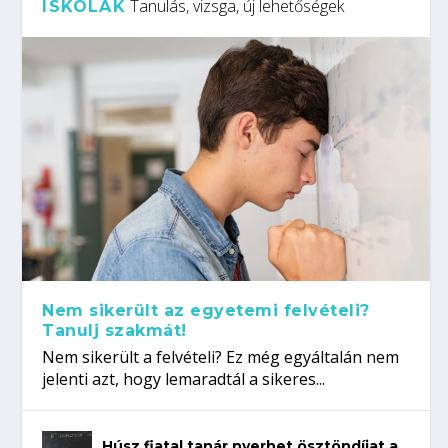
Tanulás, vizsga, új lehetőségek
ISKOLÁK
Nem sikerült az egyetemi felvételi?
Tanulj szakmát!
Nem sikerült a felvételi? Ez még egyáltalán nem
jelenti azt, hogy lemaradtál a sikeres...
Húsz fiatal tanár nyerhet ösztöndíjat a