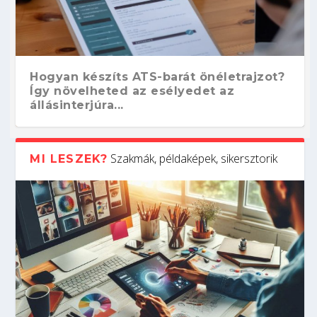
Hogyan készíts ATS-barát önéletrajzot?
Így növelheted az esélyedet az
állásinterjúra...
Szakmák, példaképek, sikersztorik
MI LESZEK?
Kitalálod, mire használják ezeket a
Nem sikerült az egyetemi felvételi?
Szoftverfejlesztő: verseny kódban –
Digitális detox – hogyan kapcsolódj ki