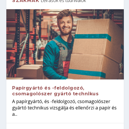
Leírások és tudnivalók
SZAKMÁK
Papírgyártó és -feldolgozó,
csomagolószer gyártó technikus
A papírgyártó, és -feldolgozó, csomagolószer
gyártó technikus vizsgálja és ellenőrzi a papír és
a...