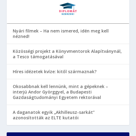
Nyári filmek – Ha nem ismered, idén meg kell
nézned!
Közösségi projekt a Könyvmentorok Alapítványnál,
a Tesco támogatásával
Híres idézetek kvíze: kitől származnak?
Okosabbnak kell lennünk, mint a gépeknek –
interjú Andor Györggyel, a Budapesti
Gazdaságtudományi Egyetem rektorával
A daganatok egyik „Akhilleusz-sarkát”
azonosították az ELTE kutatói