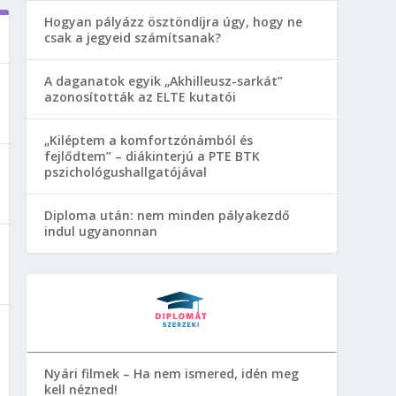
Hogyan pályázz ösztöndíjra úgy, hogy ne
csak a jegyeid számítsanak?
A daganatok egyik „Akhilleusz-sarkát”
azonosították az ELTE kutatói
„Kiléptem a komfortzónámból és
fejlődtem” – diákinterjú a PTE BTK
pszichológushallgatójával
Diploma után: nem minden pályakezdő
indul ugyanonnan
Nyári filmek – Ha nem ismered, idén meg
kell nézned!