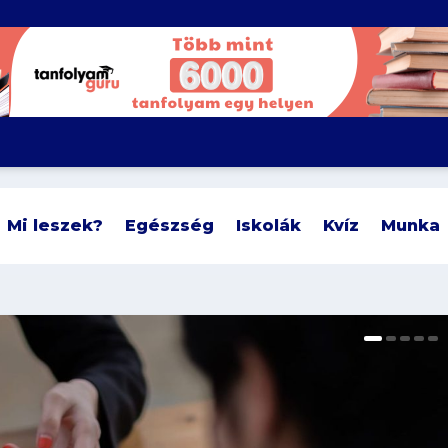
Mi leszek?
Egészség
Iskolák
Kvíz
Munka