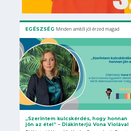
Minden amitől jól érzed magad
EGÉSZSÉG
„Szerintem kulcskérdés, hogy honnan
jön az étel” – Diákinterjú Vona Violával