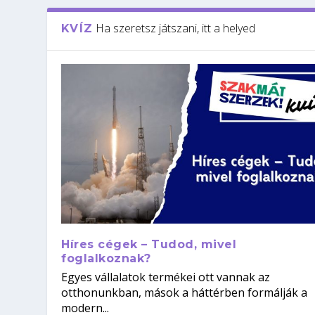
Ha szeretsz játszani, itt a helyed
KVÍZ
Híres cégek – Tudod, mivel
foglalkoznak?
Egyes vállalatok termékei ott vannak az
otthonunkban, mások a háttérben formálják a
modern...