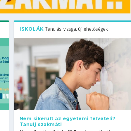
Tanulás, vizsga, új lehetőségek
ISKOLÁK
Nem sikerült az egyetemi felvételi?
Tanulj szakmát!