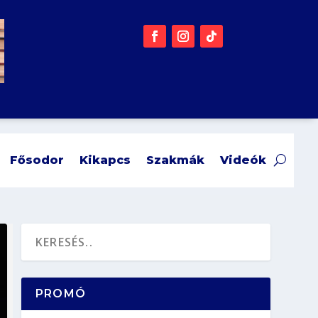
Fősodor
Kikapcs
Szakmák
Videók
PROMÓ