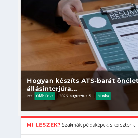
Hogyan készíts ATS-barát önélet
állásinterjúra...
Írta:
Oláh Erika
|
2026. augusztus. 5.
|
Munka
Szakmák, példaképek, sikersztorik
MI LESZEK?