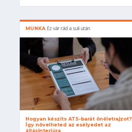
Ez vár rád a suli után
MUNKA
Hogyan készíts ATS-barát önéletrajzot?
Így növelheted az esélyedet az
állásinterjúra