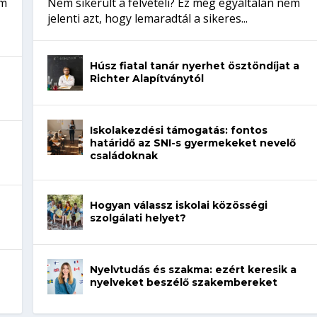
em
Nem sikerült a felvételi? Ez még egyáltalán nem
jelenti azt, hogy lemaradtál a sikeres...
Húsz fiatal tanár nyerhet ösztöndíjat a
Richter Alapítványtól
Iskolakezdési támogatás: fontos
határidő az SNI-s gyermekeket nevelő
családoknak
Hogyan válassz iskolai közösségi
szolgálati helyet?
Nyelvtudás és szakma: ezért keresik a
nyelveket beszélő szakembereket