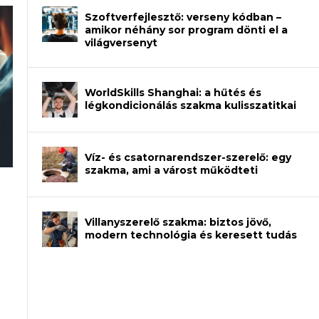
Szoftverfejlesztő: verseny kódban –
amikor néhány sor program dönti el a
világversenyt
WorldSkills Shanghai: a hűtés és
légkondicionálás szakma kulisszatitkai
Víz- és csatornarendszer-szerelő: egy
szakma, ami a várost működteti
an – amikor néhány sor program dönti
Villanyszerelő szakma: biztos jövő,
modern technológia és keresett tudás
et a gépeket?
eli? Tanulj szakmát!
ódj ki telefon nélkül?