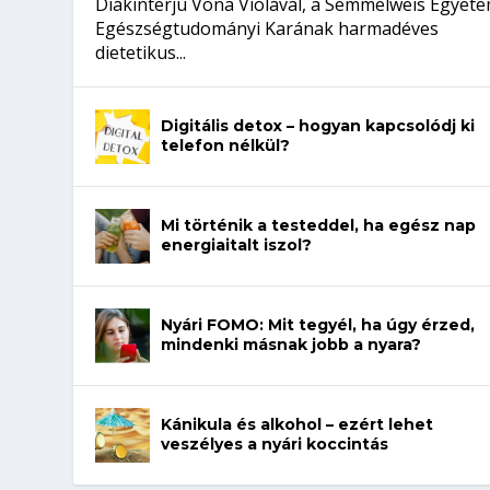
Diákinterjú Vona Violával, a Semmelweis Egyet
Egészségtudományi Karának harmadéves
dietetikus...
Digitális detox – hogyan kapcsolódj ki
telefon nélkül?
Mi történik a testeddel, ha egész nap
energiaitalt iszol?
Nyári FOMO: Mit tegyél, ha úgy érzed,
mindenki másnak jobb a nyara?
Kánikula és alkohol – ezért lehet
veszélyes a nyári koccintás