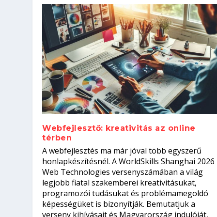
Webfejlesztő: kreativitás az online
térben
Szoftverfejlesztő: verseny kódb
A webfejlesztés ma már jóval több egyszerű
Kitalálod, mire használják ezek
Nem sikerült az egyetemi felvét
el a világversenyt...
Digitális detox – hogyan kapcsol
honlapkészítésnél. A WorldSkills Shanghai 2026
Web Technologies versenyszámában a világ
Írta:
Írta:
Írta:
Írta:
Tóth Mónika
Oláh Erika
Szakmát Szerzek
Oláh Erika
|
|
|
2026. augusztus. 4.
2026. augusztus. 3.
2026. augusztus. 4.
|
2026. augusztus. 3.
|
|
|
Iskolák
Egészség
Kvíz
|
Mi leszek?
legjobb fiatal szakemberei kreativitásukat,
programozói tudásukat és problémamegoldó
képességüket is bizonyítják. Bemutatjuk a
verseny kihívásait és Magyarország indulóját,