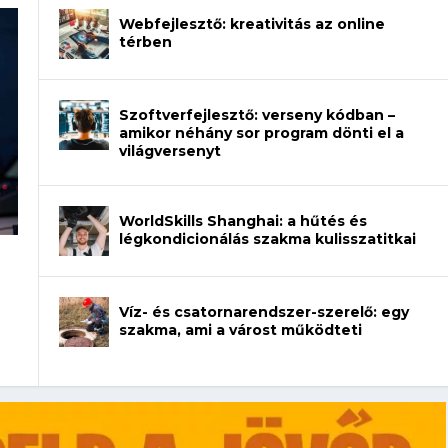
Webfejlesztő: kreativitás az online
térben
Szoftverfejlesztő: verseny kódban –
amikor néhány sor program dönti el a
világversenyt
WorldSkills Shanghai: a hűtés és
légkondicionálás szakma kulisszatitkai
rajzot? Így növelheted az esélyedet az
Víz- és csatornarendszer-szerelő: egy
szakma, ami a várost működteti
udsz a koffeinről?
et a gépeket?
eli? Tanulj szakmát!