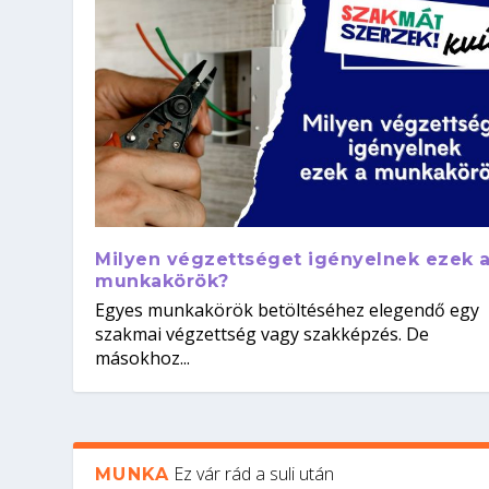
Milyen végzettséget igényelnek ezek 
munkakörök?
Egyes munkakörök betöltéséhez elegendő egy
szakmai végzettség vagy szakképzés. De
másokhoz...
Ez vár rád a suli után
MUNKA