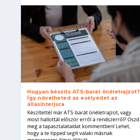
Hogyan készíts ATS-barát önéletrajzot?
Így növelheted az esélyedet az
állásinterjúra
Készítettél már ATS-barát önéletrajzot, vagy
most hallottál először erről a rendszerről? Oszd
meg a tapasztalataidat kommentben! Lehet,
hogy a te tipped segít valaki másnak
megszerezni álmai állását.