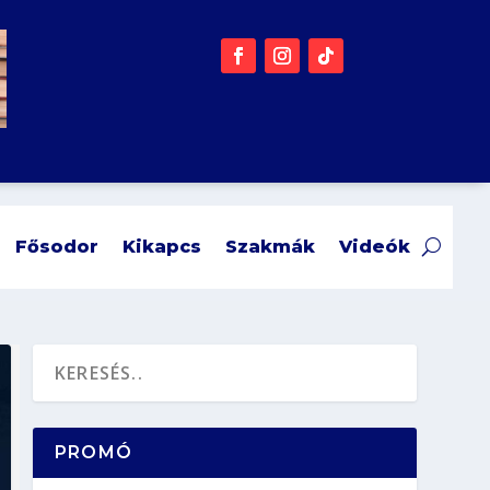
Fősodor
Kikapcs
Szakmák
Videók
PROMÓ