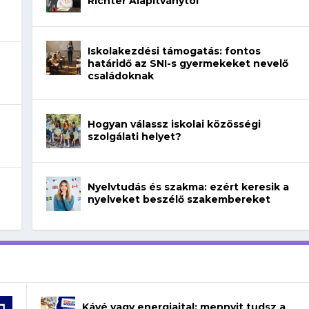
Richter Alapítványtól
Iskolakezdési támogatás: fontos
határidő az SNI-s gyermekeket nevelő
családoknak
Hogyan válassz iskolai közösségi
szolgálati helyet?
Nyelvtudás és szakma: ezért keresik a
nyelveket beszélő szakembereket
Kávé vagy energiaital: mennyit tudsz a