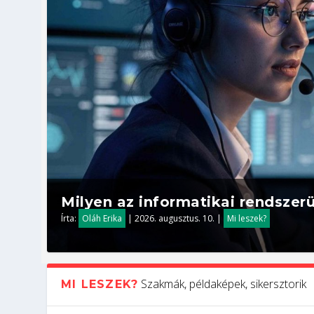
Milyen az informatikai rendsze
Írta:
Oláh Erika
|
2026. augusztus. 10.
|
Mi leszek?
Szakmák, példaképek, sikersztorik
MI LESZEK?