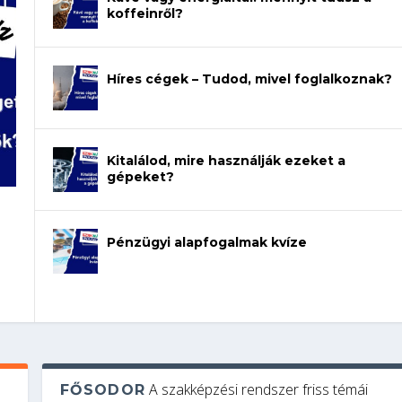
koffeinről?
Híres cégek – Tudod, mivel foglalkoznak?
Kitalálod, mire használják ezeket a
gépeket?
a
Pénzügyi alapfogalmak kvíze
A szakképzési rendszer friss témái
FŐSODOR