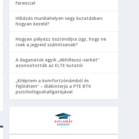
Ferenccel
Hibázás munkahelyen vagy kutatásban:
hogyan kezeld?
Hogyan pályázz ösztöndíjra úgy, hogy ne
csak a jegyeid számítsanak?
A daganatok egyik „Akhilleusz-sarkát”
azonosították az ELTE kutatói
„Kiléptem a komfortzónámból és
fejlődtem” – diákinterjú a PTE BTK
pszichológushallgatójával