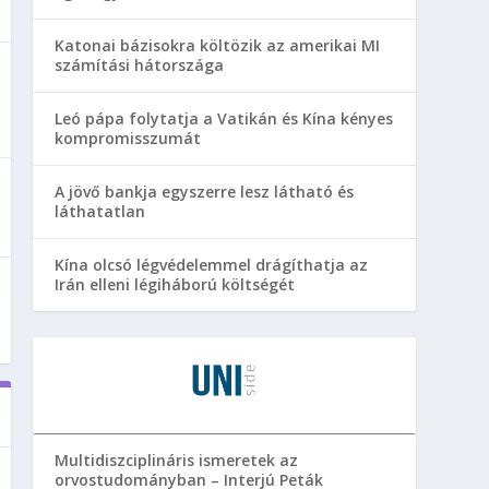
Katonai bázisokra költözik az amerikai MI
számítási hátországa
Leó pápa folytatja a Vatikán és Kína kényes
kompromisszumát
A jövő bankja egyszerre lesz látható és
láthatatlan
Kína olcsó légvédelemmel drágíthatja az
Irán elleni légiháború költségét
Multidiszciplináris ismeretek az
orvostudományban – Interjú Peták