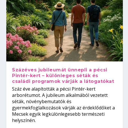
Százéves jubileumát ünnepli a pécsi
Pintér-kert – különleges séták és
családi programok várják a látogatókat
Száz éve alapították a pécsi Pintér-kert
arborétumot. A jubileum alkalmából vezetett
séták, növénybemutatók és
gyermekfoglalkozások várják az érdeklődőket a
Mecsek egyik legkülönlegesebb természeti
helyszínén.