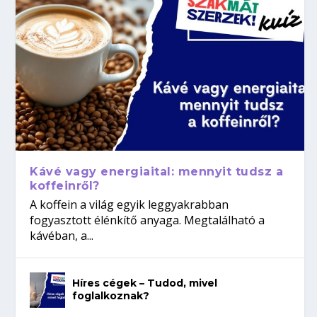
Kávé vagy energiaital: mennyit tudsz a
koffeinről?
A koffein a világ egyik leggyakrabban
fogyasztott élénkítő anyaga. Megtalálható a
kávéban, a...
Híres cégek – Tudod, mivel
foglalkoznak?