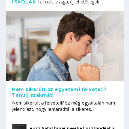
Tanulás, vizsga, új lehetőségek
ISKOLÁK
Nem sikerült az egyetemi felvételi?
Tanulj szakmát!
Nem sikerült a felvételi? Ez még egyáltalán nem
jelenti azt, hogy lemaradtál a sikeres...
Húsz fiatal tanár nyerhet ösztöndíjat a