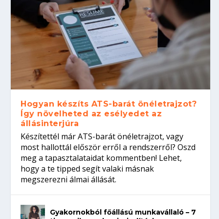
Hogyan készíts ATS-barát önéletrajzot?
Így növelheted az esélyedet az
állásinterjúra
Készítettél már ATS-barát önéletrajzot, vagy
most hallottál először erről a rendszerről? Oszd
meg a tapasztalataidat kommentben! Lehet,
hogy a te tipped segít valaki másnak
megszerezni álmai állását.
Gyakornokból főállású munkavállaló – 7