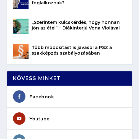
foglalkoznak?
„Szerintem kulcskérdés, hogy honnan
jön az étel” – Diákinterjú Vona Violával
Több módosítást is javasol a PSZ a
szakképzés szabályozásában
KÖVESS MINKET
Facebook
Youtube