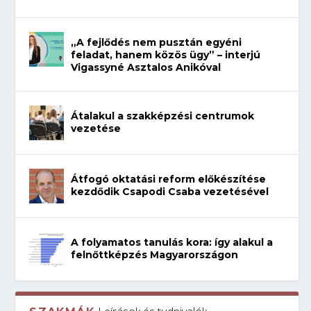
„A fejlődés nem pusztán egyéni
feladat, hanem közös ügy” – interjú
Vigassyné Asztalos Anikóval
Átalakul a szakképzési centrumok
vezetése
Átfogó oktatási reform előkészítése
kezdődik Csapodi Csaba vezetésével
A folyamatos tanulás kora: így alakul a
felnőttképzés Magyarországon