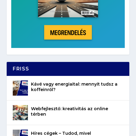
FRISS
Kávé vagy energiaital: mennyit tudsz a
koffeinről?
Webfejlesztő: kreativitás az online
térben
Híres cégek – Tudod, mivel