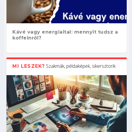
Kávé vagy energiaital: mennyit tudsz a
koffeinről?
Szakmák, példaképek, sikersztorik
MI LESZEK?
Hogyan készíts ATS-barát önéletrajzot?
Kitalálod, mire használják ezeket a
Nem sikerült az egyetemi felvételi?
Szoftverfejlesztő: verseny kódban –