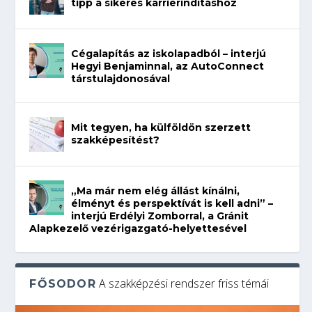
tipp a sikeres karrierindításhoz
Cégalapítás az iskolapadból – interjú
Hegyi Benjaminnal, az AutoConnect
társtulajdonosával
Mit tegyen, ha külföldön szerzett
szakképesítést?
„Ma már nem elég állást kínálni,
élményt és perspektívát is kell adni” –
interjú Erdélyi Zomborral, a Gránit
Alapkezelő vezérigazgató-helyettesével
A szakképzési rendszer friss témái
FŐSODOR