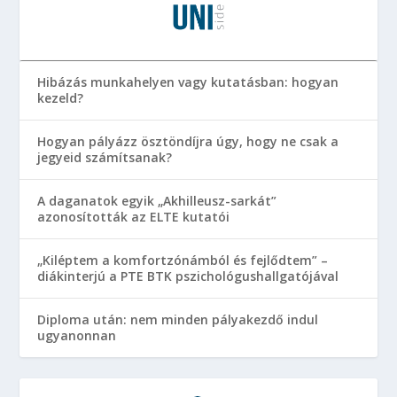
Hibázás munkahelyen vagy kutatásban: hogyan
kezeld?
Hogyan pályázz ösztöndíjra úgy, hogy ne csak a
jegyeid számítsanak?
A daganatok egyik „Akhilleusz-sarkát”
azonosították az ELTE kutatói
„Kiléptem a komfortzónámból és fejlődtem” –
diákinterjú a PTE BTK pszichológushallgatójával
Diploma után: nem minden pályakezdő indul
ugyanonnan