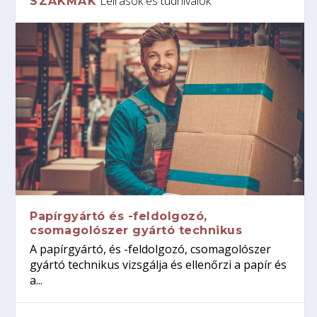
Leírások és tudnivalók
SZAKMÁK
Papírgyártó és -feldolgozó,
csomagolószer gyártó technikus
A papírgyártó, és -feldolgozó, csomagolószer
gyártó technikus vizsgálja és ellenőrzi a papír és
a...