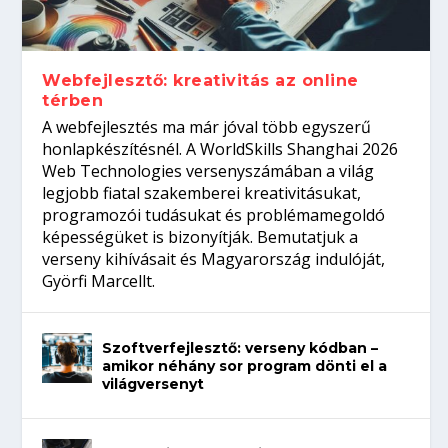
Így növelheted az esélyedet az
gépeket?
Tanulj szakmát!
amikor néhány sor program dönti el a
állásinterjúra...
világversenyt...
Webfejlesztő: kreativitás az online
térben
A webfejlesztés ma már jóval több egyszerű
honlapkészítésnél. A WorldSkills Shanghai 2026
Web Technologies versenyszámában a világ
legjobb fiatal szakemberei kreativitásukat,
programozói tudásukat és problémamegoldó
képességüket is bizonyítják. Bemutatjuk a
verseny kihívásait és Magyarország indulóját,
Györfi Marcellt.
Szoftverfejlesztő: verseny kódban –
amikor néhány sor program dönti el a
világversenyt