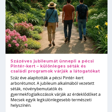
Százéves jubileumát ünnepli a pécsi
Pintér-kert – különleges séták és
családi programok várják a látogatókat
Száz éve alapították a pécsi Pintér-kert
arborétumot. A jubileum alkalmából vezetett
séták, növénybemutatók és
gyermekfoglalkozások várják az érdeklődőket a
Mecsek egyik legkülönlegesebb természeti
helyszínén.