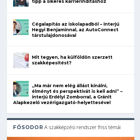
tipp a sikeres karrierindításhoz
Cégalapítás az iskolapadból – interjú
Hegyi Benjaminnal, az AutoConnect
társtulajdonosával
Mit tegyen, ha külföldön szerzett
szakképesítést?
„Ma már nem elég állást kínálni,
élményt és perspektívát is kell adni” –
interjú Erdélyi Zomborral, a Gránit
Alapkezelő vezérigazgató-helyettesével
A szakképzési rendszer friss témái
FŐSODOR