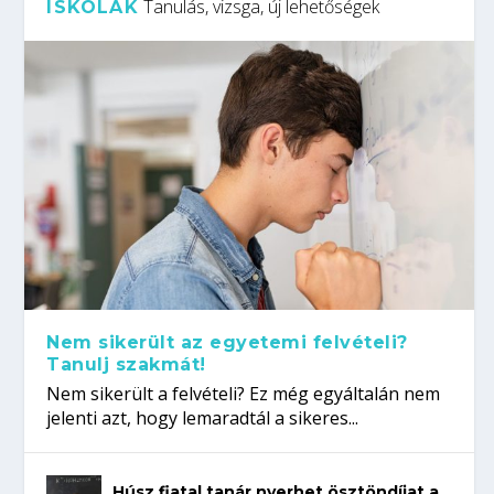
Tanulás, vizsga, új lehetőségek
ISKOLÁK
Nem sikerült az egyetemi felvételi?
Tanulj szakmát!
Nem sikerült a felvételi? Ez még egyáltalán nem
jelenti azt, hogy lemaradtál a sikeres...
Húsz fiatal tanár nyerhet ösztöndíjat a