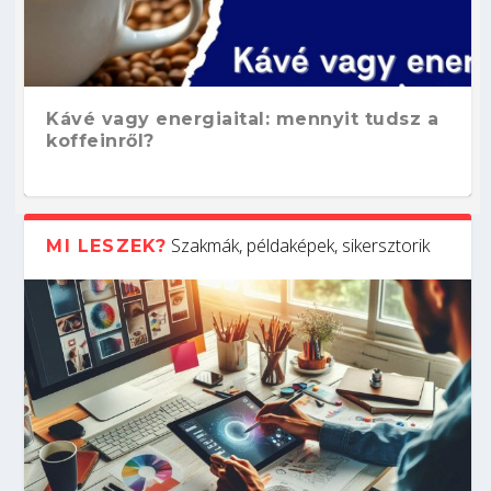
Kávé vagy energiaital: mennyit tudsz a
koffeinről?
Szakmák, példaképek, sikersztorik
MI LESZEK?
Hogyan készíts ATS-barát önéletrajzot?
Kitalálod, mire használják ezeket a
Nem sikerült az egyetemi felvételi?
Szoftverfejlesztő: verseny kódban –