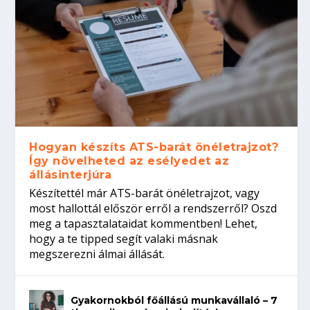
Hogyan készíts ATS-barát önéletrajzot?
Így növelheted az esélyedet az
állásinterjúra
Készítettél már ATS-barát önéletrajzot, vagy
most hallottál először erről a rendszerről? Oszd
meg a tapasztalataidat kommentben! Lehet,
hogy a te tipped segít valaki másnak
megszerezni álmai állását.
Gyakornokból főállású munkavállaló – 7