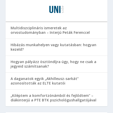
Multidiszciplináris ismeretek az
orvostudományban – Interjú Peták Ferenccel
Hibázás munkahelyen vagy kutatásban: hogyan
kezeld?
Hogyan pályázz ösztöndíjra úgy, hogy ne csak a
jegyeid számítsanak?
A daganatok egyik „Akhilleusz-sarkát”
azonosították az ELTE kutatói
„Kiléptem a komfortzónámból és fejlődtem” –
diákinterjú a PTE BTK pszichológushallgatójával