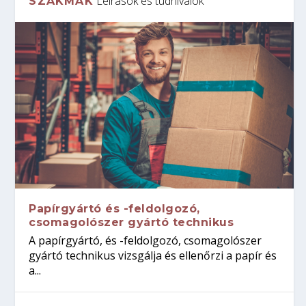
Leírások és tudnivalók
SZAKMÁK
Papírgyártó és -feldolgozó,
csomagolószer gyártó technikus
A papírgyártó, és -feldolgozó, csomagolószer
gyártó technikus vizsgálja és ellenőrzi a papír és
a...