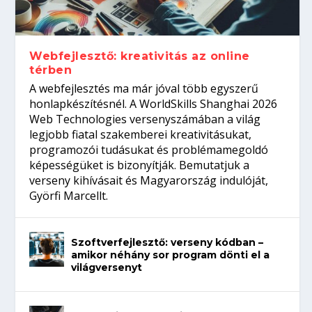
Így növelheted az esélyedet az
gépeket?
Tanulj szakmát!
amikor néhány sor program dönti el a
állásinterjúra...
világversenyt...
Webfejlesztő: kreativitás az online
térben
A webfejlesztés ma már jóval több egyszerű
honlapkészítésnél. A WorldSkills Shanghai 2026
Web Technologies versenyszámában a világ
legjobb fiatal szakemberei kreativitásukat,
programozói tudásukat és problémamegoldó
képességüket is bizonyítják. Bemutatjuk a
verseny kihívásait és Magyarország indulóját,
Györfi Marcellt.
Szoftverfejlesztő: verseny kódban –
amikor néhány sor program dönti el a
világversenyt