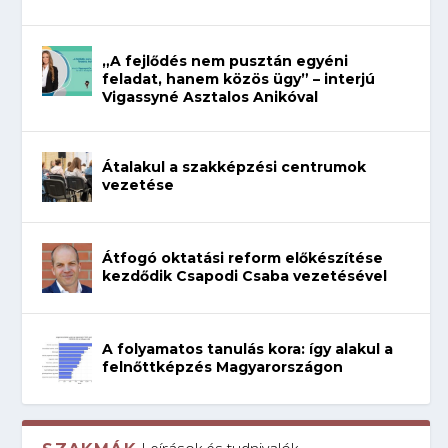
„A fejlődés nem pusztán egyéni
feladat, hanem közös ügy” – interjú
Vigassyné Asztalos Anikóval
Átalakul a szakképzési centrumok
vezetése
Átfogó oktatási reform előkészítése
kezdődik Csapodi Csaba vezetésével
A folyamatos tanulás kora: így alakul a
felnőttképzés Magyarországon