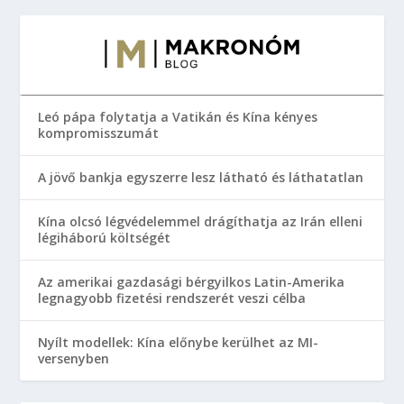
Leó pápa folytatja a Vatikán és Kína kényes
kompromisszumát
A jövő bankja egyszerre lesz látható és láthatatlan
Kína olcsó légvédelemmel drágíthatja az Irán elleni
légiháború költségét
Az amerikai gazdasági bérgyilkos Latin-Amerika
legnagyobb fizetési rendszerét veszi célba
Nyílt modellek: Kína előnybe kerülhet az MI-
versenyben