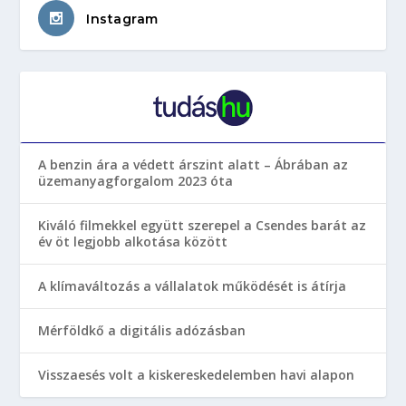
Instagram
A benzin ára a védett árszint alatt – Ábrában az
üzemanyagforgalom 2023 óta
Kiváló filmekkel együtt szerepel a Csendes barát az
év öt legjobb alkotása között
A klímaváltozás a vállalatok működését is átírja
Mérföldkő a digitális adózásban
Visszaesés volt a kiskereskedelemben havi alapon