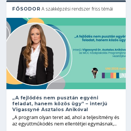
A szakképzési rendszer friss témái
FŐSODOR
„A fejlődés nem pusztán egyéni
feladat, hanem közös ügy” – interjú
Vigassyné Asztalos Anikóval
„A program olyan teret ad, ahol a teljesítmény és
az együttműködés nem ellentétjei egymásnak,...