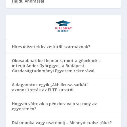
Hajdu Andrással
Híres idézetek kvíze: kitől származnak?
Okosabbnak kell lennünk, mint a gépeknek –
interjú Andor Györggyel, a Budapesti
Gazdaságtudományi Egyetem rektorával
A daganatok egyik „Akhilleusz-sarkát”
azonosították az ELTE kutatói
Hogyan változik a pénzhez való viszony az
egyetemen?
Diákmunka vagy ösztöndíj – Mennyit tudsz róluk?