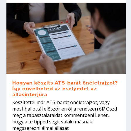
Hogyan készíts ATS-barát önéletrajzot?
Így növelheted az esélyedet az
állásinterjúra
Készítettél már ATS-barát önéletrajzot, vagy
most hallottál először erről a rendszerről? Oszd
meg a tapasztalataidat kommentben! Lehet,
hogy a te tipped segít valaki másnak
megszerezni álmai állását.