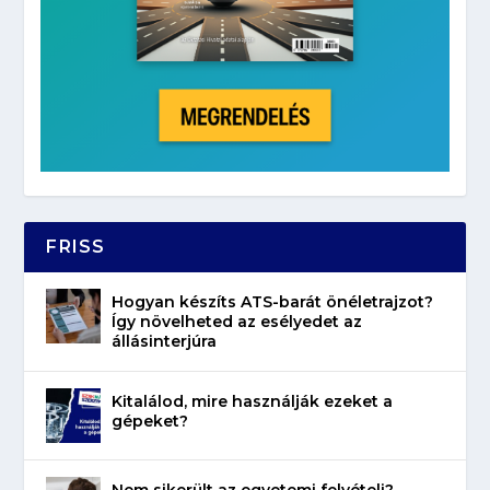
FRISS
Hogyan készíts ATS-barát önéletrajzot?
Így növelheted az esélyedet az
állásinterjúra
Kitalálod, mire használják ezeket a
gépeket?
Nem sikerült az egyetemi felvételi?