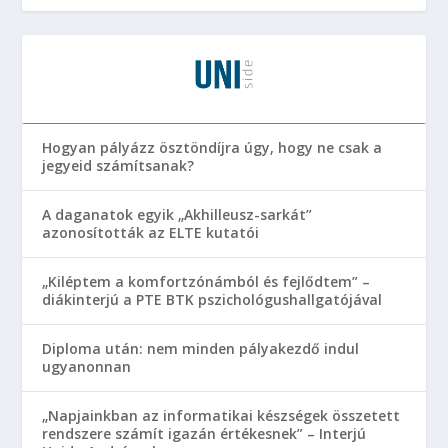
Hogyan pályázz ösztöndíjra úgy, hogy ne csak a
jegyeid számítsanak?
A daganatok egyik „Akhilleusz-sarkát”
azonosították az ELTE kutatói
„Kiléptem a komfortzónámból és fejlődtem” –
diákinterjú a PTE BTK pszichológushallgatójával
Diploma után: nem minden pályakezdő indul
ugyanonnan
„Napjainkban az informatikai készségek összetett
rendszere számít igazán értékesnek” – Interjú