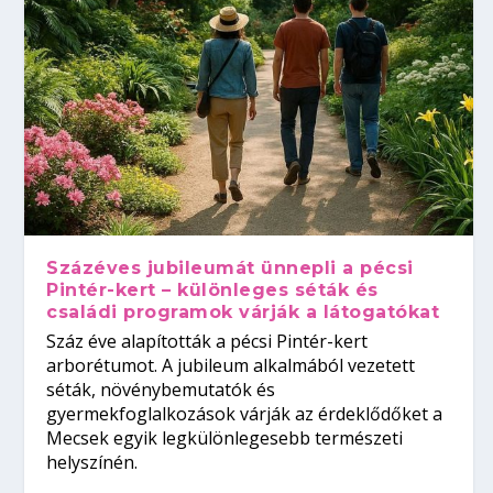
Százéves jubileumát ünnepli a pécsi
Pintér-kert – különleges séták és
családi programok várják a látogatókat
Száz éve alapították a pécsi Pintér-kert
arborétumot. A jubileum alkalmából vezetett
séták, növénybemutatók és
gyermekfoglalkozások várják az érdeklődőket a
Mecsek egyik legkülönlegesebb természeti
helyszínén.