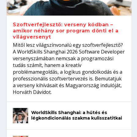
gépeket?
Tanulj szakmát!
amikor néhány sor program dönti el a
telefon nélkül?
világversenyt...
Szoftverfejlesztő: verseny kódban –
amikor néhány sor program dönti el a
világversenyt
Mitől lesz világszínvonalú egy szoftverfejlesztő?
A WorldSkills Shanghai 2026 Software Developer
versenyszámában nemcsak a programozási
tudás számít, hanem a kreatív
problémamegoldás, a logikus gondolkodás és a
professzionális szoftvertervezés is. Bemutatjuk
a verseny kihívásait és Magyarország indulóját,
Horváth Dávidot.
WorldSkills Shanghai: a hűtés és
légkondicionálás szakma kulisszatitkai