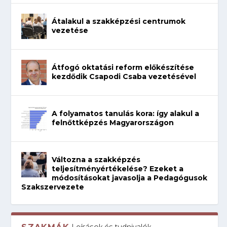
Átalakul a szakképzési centrumok
vezetése
Átfogó oktatási reform előkészítése
kezdődik Csapodi Csaba vezetésével
A folyamatos tanulás kora: így alakul a
felnőttképzés Magyarországon
Változna a szakképzés
teljesítményértékelése? Ezeket a
módosításokat javasolja a Pedagógusok
Szakszervezete
Leírások és tudnivalók