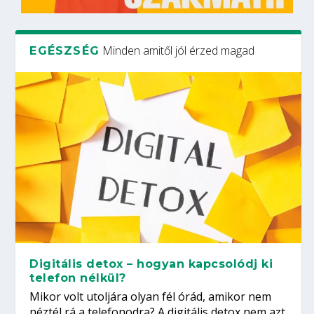
Minden amitől jól érzed magad
EGÉSZSÉG
Digitális detox – hogyan kapcsolódj ki
telefon nélkül?
Mikor volt utoljára olyan fél órád, amikor nem
néztél rá a telefonodra? A digitális detox nem azt