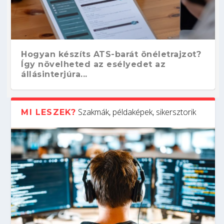
Hogyan készíts ATS-barát önéletrajzot?
Így növelheted az esélyedet az
állásinterjúra...
Szakmák, példaképek, sikersztorik
MI LESZEK?
Kitalálod, mire használják ezeket a
Nem sikerült az egyetemi felvételi?
Szoftverfejlesztő: verseny kódban –
Digitális detox – hogyan kapcsolódj ki