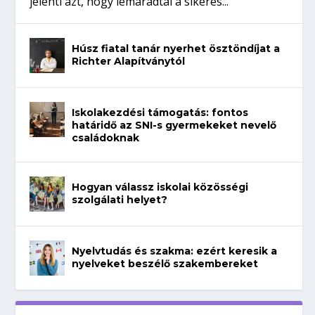
jelenti azt, hogy lemaradtál a sikeres...
Húsz fiatal tanár nyerhet ösztöndíjat a
Richter Alapítványtól
Iskolakezdési támogatás: fontos
határidő az SNI-s gyermekeket nevelő
családoknak
Hogyan válassz iskolai közösségi
szolgálati helyet?
Nyelvtudás és szakma: ezért keresik a
nyelveket beszélő szakembereket