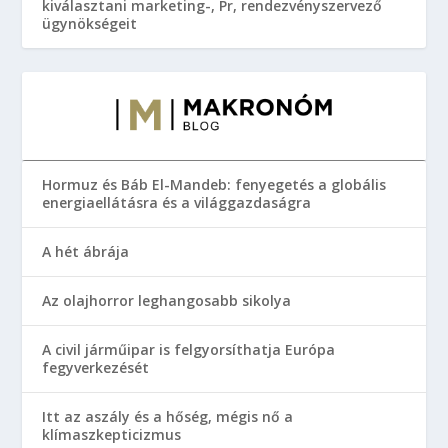
kiválasztani marketing-, Pr, rendezvényszervező
ügynökségeit
Hormuz és Báb El-Mandeb: fenyegetés a globális
energiaellátásra és a világgazdaságra
A hét ábrája
Az olajhorror leghangosabb sikolya
A civil járműipar is felgyorsíthatja Európa
fegyverkezését
Itt az aszály és a hőség, mégis nő a
klímaszkepticizmus