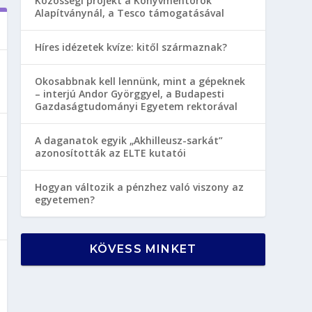
Közösségi projekt a Könyvmentorok
Alapítványnál, a Tesco támogatásával
Híres idézetek kvíze: kitől származnak?
Okosabbnak kell lennünk, mint a gépeknek
– interjú Andor Györggyel, a Budapesti
Gazdaságtudományi Egyetem rektorával
A daganatok egyik „Akhilleusz-sarkát”
azonosították az ELTE kutatói
Hogyan változik a pénzhez való viszony az
egyetemen?
KÖVESS MINKET