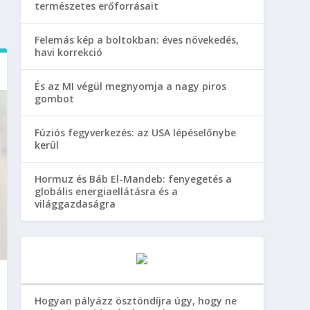
természetes erőforrásait
Felemás kép a boltokban: éves növekedés,
havi korrekció
És az MI végül megnyomja a nagy piros
gombot
Fúziós fegyverkezés: az USA lépéselőnybe
kerül
Hormuz és Báb El-Mandeb: fenyegetés a
globális energiaellátásra és a
világgazdaságra
Hogyan pályázz ösztöndíjra úgy, hogy ne