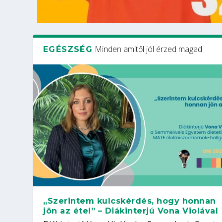
Minden amitől jól érzed magad
EGÉSZSÉG
„Szerintem kulcskérdés, hogy honnan
jön az étel” – Diákinterjú Vona Violával