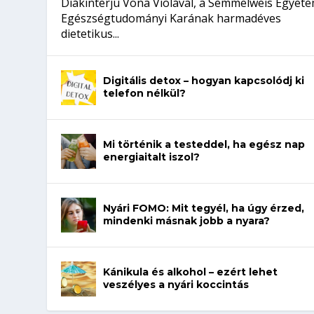
Diákinterjú Vona Violával, a Semmelweis Egyet
Egészségtudományi Karának harmadéves
dietetikus...
Digitális detox – hogyan kapcsolódj ki
telefon nélkül?
Mi történik a testeddel, ha egész nap
energiaitalt iszol?
Nyári FOMO: Mit tegyél, ha úgy érzed,
mindenki másnak jobb a nyara?
Kánikula és alkohol – ezért lehet
veszélyes a nyári koccintás