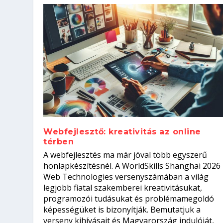
Webfejlesztő: kreativitás az online
térben
Szoftverfejlesztő: verseny kódb
A webfejlesztés ma már jóval több egyszerű
Kitalálod, mire használják ezek
Nem sikerült az egyetemi felvét
el a világversenyt...
Digitális detox – hogyan kapcsol
honlapkészítésnél. A WorldSkills Shanghai 2026
Web Technologies versenyszámában a világ
Írta:
Írta:
Írta:
Írta:
Tóth Mónika
Oláh Erika
Szakmát Szerzek
Oláh Erika
|
|
|
2026. augusztus. 4.
2026. augusztus. 3.
2026. augusztus. 4.
|
2026. augusztus. 3.
|
|
|
Iskolák
Egészség
Kvíz
|
Mi leszek?
legjobb fiatal szakemberei kreativitásukat,
programozói tudásukat és problémamegoldó
képességüket is bizonyítják. Bemutatjuk a
verseny kihívásait és Magyarország indulóját,