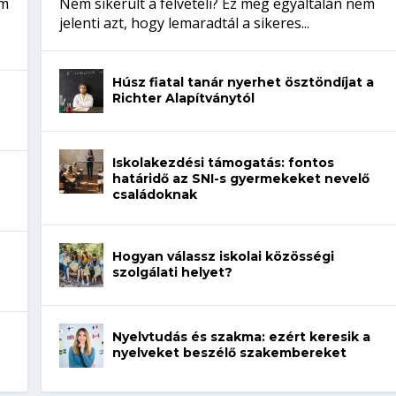
em
Nem sikerült a felvételi? Ez még egyáltalán nem
jelenti azt, hogy lemaradtál a sikeres...
Húsz fiatal tanár nyerhet ösztöndíjat a
Richter Alapítványtól
Iskolakezdési támogatás: fontos
határidő az SNI-s gyermekeket nevelő
családoknak
Hogyan válassz iskolai közösségi
szolgálati helyet?
Nyelvtudás és szakma: ezért keresik a
nyelveket beszélő szakembereket