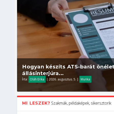
Hogyan készíts ATS-barát önélet
állásinterjúra...
Írta:
Oláh Erika
|
2026. augusztus. 5.
|
Munka
Szakmák, példaképek, sikersztorik
MI LESZEK?