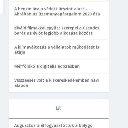
A benzin ára a védett árszint alatt –
Ábrában az üzemanyagforgalom 2023 óta
Kiváló filmekkel együtt szerepel a Csendes
barát az év öt legjobb alkotása között
A klímaváltozás a vállalatok működését is
átírja
Mérföldkő a digitális adózásban
Visszaesés volt a kiskereskedelemben havi
alapon
Augusztusra elfogyasztottuk a bolygó