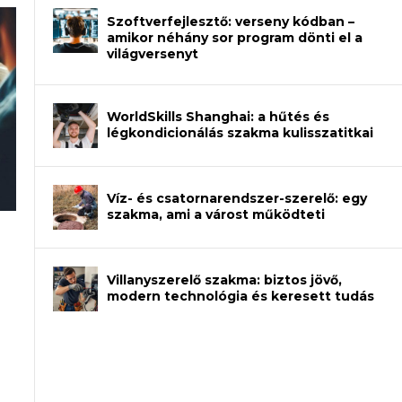
Szoftverfejlesztő: verseny kódban –
amikor néhány sor program dönti el a
világversenyt
WorldSkills Shanghai: a hűtés és
légkondicionálás szakma kulisszatitkai
Víz- és csatornarendszer-szerelő: egy
szakma, ami a várost működteti
an – amikor néhány sor program dönti
Villanyszerelő szakma: biztos jövő,
modern technológia és keresett tudás
et a gépeket?
eli? Tanulj szakmát!
ódj ki telefon nélkül?