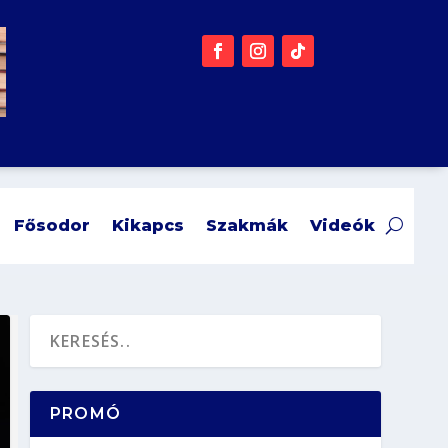
Fősodor
Kikapcs
Szakmák
Videók
PROMÓ