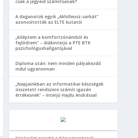
csak a jegyeid számítsanak?
A daganatok egyik „Akhilleusz-sarkát”
azonosították az ELTE kutatói
„Kiléptem a komfortzónámból és
fejlődtem” – diákinterjú a PTE BTK
pszichológushallgatójával
Diploma után: nem minden pályakezdő
indul ugyanonnan
„Napjainkban az informatikai készségek
összetett rendszere számít igazán
értékesnek” – Interjú Hajdu Andrással