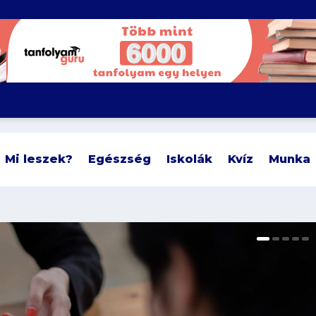
Mi leszek?
Egészség
Iskolák
Kvíz
Munka