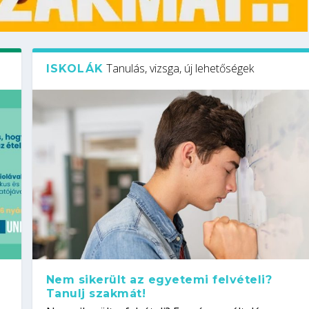
Tanulás, vizsga, új lehetőségek
ISKOLÁK
Nem sikerült az egyetemi felvételi?
Tanulj szakmát!