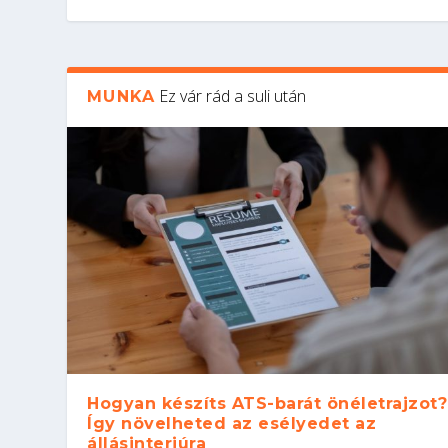
Ez vár rád a suli után
MUNKA
Hogyan készíts ATS-barát önéletrajzot?
Így növelheted az esélyedet az
állásinterjúra