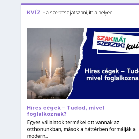
Ha szeretsz játszani, itt a helyed
KVÍZ
Híres cégek – Tudod, mivel
foglalkoznak?
Egyes vállalatok termékei ott vannak az
otthonunkban, mások a háttérben formálják a
modern...