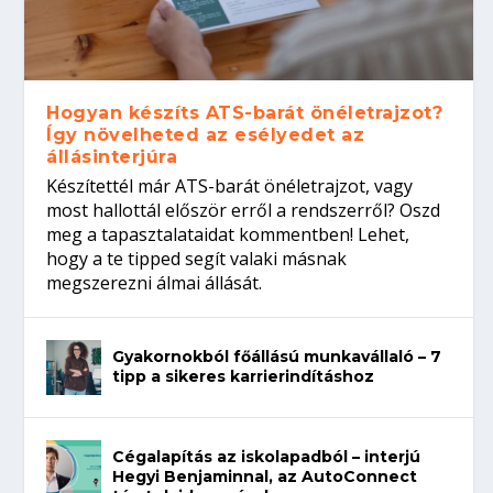
Hogyan készíts ATS-barát önéletrajzot?
Így növelheted az esélyedet az
állásinterjúra
Készítettél már ATS-barát önéletrajzot, vagy
most hallottál először erről a rendszerről? Oszd
meg a tapasztalataidat kommentben! Lehet,
hogy a te tipped segít valaki másnak
megszerezni álmai állását.
Gyakornokból főállású munkavállaló – 7
tipp a sikeres karrierindításhoz
Cégalapítás az iskolapadból – interjú
Hegyi Benjaminnal, az AutoConnect