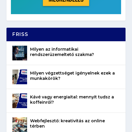
FRISS
Milyen az informatikai
rendszerüzemeltető szakma?
Milyen végzettséget igényelnek ezek a
munkakörök?
Kávé vagy energiaital: mennyit tudsz a
koffeinről?
Webfejlesztő: kreativitás az online
térben