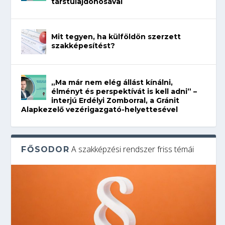
társtulajdonosával
Mit tegyen, ha külföldön szerzett
szakképesítést?
„Ma már nem elég állást kínálni,
élményt és perspektívát is kell adni” –
interjú Erdélyi Zomborral, a Gránit
Alapkezelő vezérigazgató-helyettesével
A szakképzési rendszer friss témái
FŐSODOR