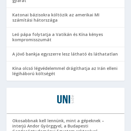
gyárat
Katonai bázisokra költözik az amerikai MI
számítási hátországa
Leó pápa folytatja a Vatikán és Kína kényes
kompromisszumát
A jövő bankja egyszerre lesz látható és láthatatlan
Kína olcsó légvédelemmel drágíthatja az Irán elleni
légiháború költségét
Okosabbnak kell lennünk, mint a gépeknek –
interjú Andor Györggyel, a Budapesti