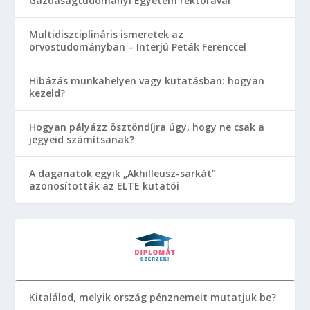
Gazdaságtudományi Egyetem rektorával
Multidiszciplináris ismeretek az
orvostudományban – Interjú Peták Ferenccel
Hibázás munkahelyen vagy kutatásban: hogyan
kezeld?
Hogyan pályázz ösztöndíjra úgy, hogy ne csak a
jegyeid számítsanak?
A daganatok egyik „Akhilleusz-sarkát”
azonosították az ELTE kutatói
Kitalálod, melyik ország pénznemeit mutatjuk be?