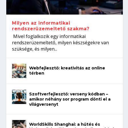
koffeinről?
Így növelheted az esélyedet az
gépeket?
Tanulj szakmát!
állásinterjúra...
Milyen az informatikai
rendszerüzemeltető szakma?
Mivel foglalkozik egy informatikai
rendszerüzemeltető, milyen készségekre van
szüksége, és milyen...
Webfejlesztő: kreativitás az online
térben
Szoftverfejlesztő: verseny kódban –
amikor néhány sor program dönti el a
világversenyt
WorldSkills Shanghai: a hűtés és