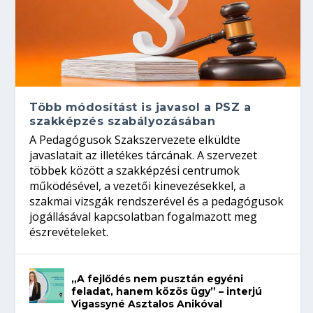
Több módosítást is javasol a PSZ a
szakképzés szabályozásában
A Pedagógusok Szakszervezete elküldte
javaslatait az illetékes tárcának. A szervezet
többek között a szakképzési centrumok
működésével, a vezetői kinevezésekkel, a
szakmai vizsgák rendszerével és a pedagógusok
jogállásával kapcsolatban fogalmazott meg
észrevételeket.
„A fejlődés nem pusztán egyéni
feladat, hanem közös ügy” – interjú
Vigassyné Asztalos Anikóval