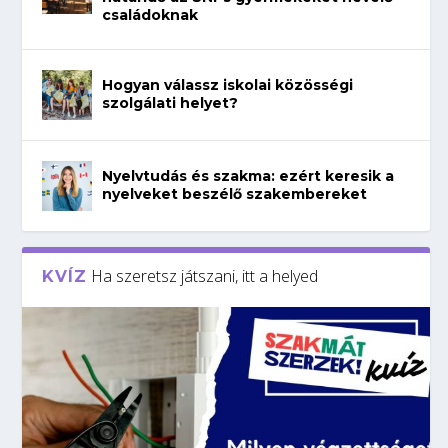
családoknak
Hogyan válassz iskolai közösségi
szolgálati helyet?
Nyelvtudás és szakma: ezért keresik a
nyelveket beszélő szakembereket
Ha szeretsz játszani, itt a helyed
KVÍZ