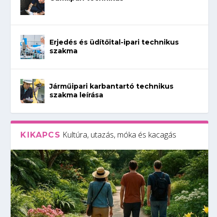
Erjedés és üdítőital-ipari technikus
szakma
Járműipari karbantartó technikus
szakma leírása
Kultúra, utazás, móka és kacagás
KIKAPCS