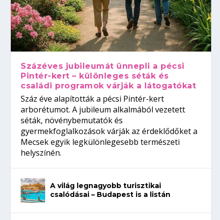
Százéves jubileumát ünnepli a pécsi
Pintér-kert – különleges séták és
családi programok várják a látogatókat
Száz éve alapították a pécsi Pintér-kert
arborétumot. A jubileum alkalmából vezetett
séták, növénybemutatók és
gyermekfoglalkozások várják az érdeklődőket a
Mecsek egyik legkülönlegesebb természeti
helyszínén.
A világ legnagyobb turisztikai
csalódásai – Budapest is a listán