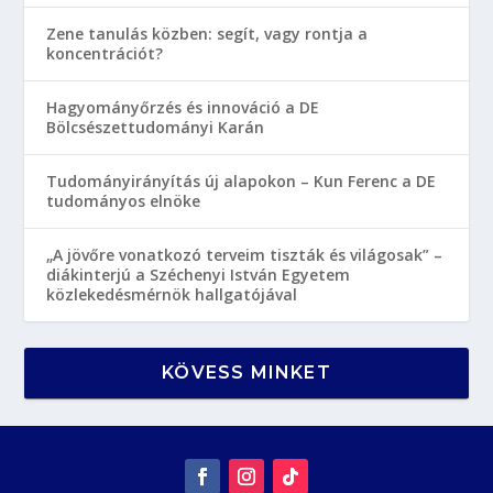
Zene tanulás közben: segít, vagy rontja a
koncentrációt?
Hagyományőrzés és innováció a DE
Bölcsészettudományi Karán
Tudományirányítás új alapokon – Kun Ferenc a DE
tudományos elnöke
„A jövőre vonatkozó terveim tiszták és világosak” –
diákinterjú a Széchenyi István Egyetem
közlekedésmérnök hallgatójával
KÖVESS MINKET