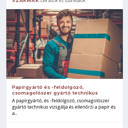
Leírások és tudnivalók
SZAKMÁK
Papírgyártó és -feldolgozó,
csomagolószer gyártó technikus
A papírgyártó, és -feldolgozó, csomagolószer
gyártó technikus vizsgálja és ellenőrzi a papír és
a...