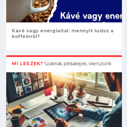
Kávé vagy energiaital: mennyit tudsz a
koffeinről?
Szakmák, példaképek, sikersztorik
MI LESZEK?
Hogyan készíts ATS-barát önéletrajzot?
Kitalálod, mire használják ezeket a
Nem sikerült az egyetemi felvételi?
Szoftverfejlesztő: verseny kódban –