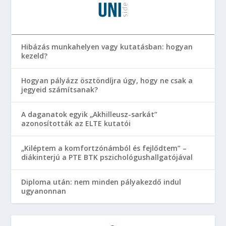
Hibázás munkahelyen vagy kutatásban: hogyan
kezeld?
Hogyan pályázz ösztöndíjra úgy, hogy ne csak a
jegyeid számítsanak?
A daganatok egyik „Akhilleusz-sarkát”
azonosították az ELTE kutatói
„Kiléptem a komfortzónámból és fejlődtem” –
diákinterjú a PTE BTK pszichológushallgatójával
Diploma után: nem minden pályakezdő indul
ugyanonnan