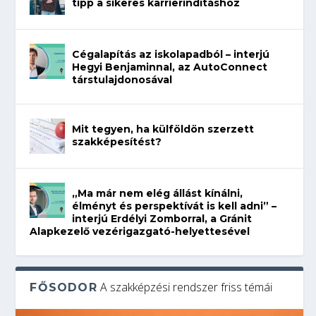
tipp a sikeres karrierindításhoz
Cégalapítás az iskolapadból – interjú
Hegyi Benjaminnal, az AutoConnect
társtulajdonosával
Mit tegyen, ha külföldön szerzett
szakképesítést?
„Ma már nem elég állást kínálni,
élményt és perspektívát is kell adni” –
interjú Erdélyi Zomborral, a Gránit
Alapkezelő vezérigazgató-helyettesével
A szakképzési rendszer friss témái
FŐSODOR