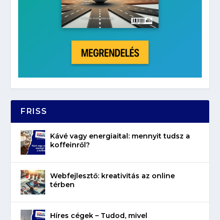
FRISS
Kávé vagy energiaital: mennyit tudsz a
koffeinről?
Webfejlesztő: kreativitás az online
térben
Híres cégek – Tudod, mivel