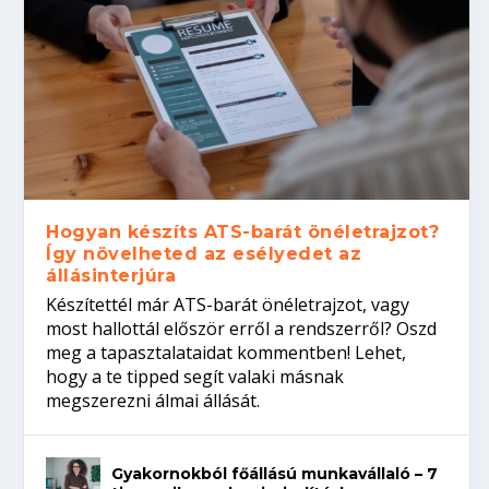
Hogyan készíts ATS-barát önéletrajzot?
Így növelheted az esélyedet az
állásinterjúra
Készítettél már ATS-barát önéletrajzot, vagy
most hallottál először erről a rendszerről? Oszd
meg a tapasztalataidat kommentben! Lehet,
hogy a te tipped segít valaki másnak
megszerezni álmai állását.
Gyakornokból főállású munkavállaló – 7