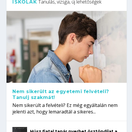
Tanulás, vizsga, új lehetőségek
ISKOLÁK
Nem sikerült az egyetemi felvételi?
Tanulj szakmát!
Nem sikerült a felvételi? Ez még egyáltalán nem
jelenti azt, hogy lemaradtál a sikeres...
Húsz fiatal tanár nyerhet ösztöndíjat a