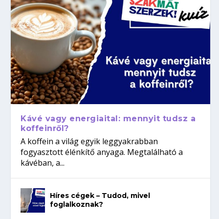
Kávé vagy energiaital: mennyit tudsz a
koffeinről?
A koffein a világ egyik leggyakrabban
fogyasztott élénkítő anyaga. Megtalálható a
kávéban, a...
Híres cégek – Tudod, mivel
foglalkoznak?