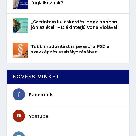
foglalkoznak?
„Szerintem kulcskérdés, hogy honnan
jön az étel” – Diákinterjú Vona Violával
Több módosítást is javasol a PSZ a
szakképzés szabályozásában
KÖVESS MINKET
Facebook
Youtube