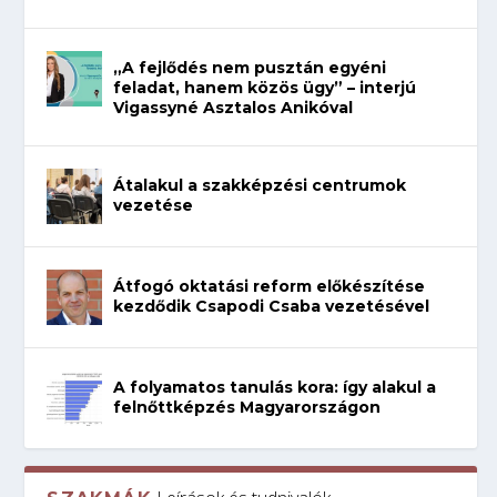
„A fejlődés nem pusztán egyéni
feladat, hanem közös ügy” – interjú
Vigassyné Asztalos Anikóval
Átalakul a szakképzési centrumok
vezetése
Átfogó oktatási reform előkészítése
kezdődik Csapodi Csaba vezetésével
A folyamatos tanulás kora: így alakul a
felnőttképzés Magyarországon