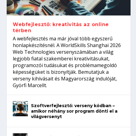
Így növelheted az esélyedet az
gépeket?
Tanulj szakmát!
amikor néhány sor program dönti el a
állásinterjúra...
világversenyt...
Webfejlesztő: kreativitás az online
térben
A webfejlesztés ma már jóval több egyszerű
honlapkészítésnél. A WorldSkills Shanghai 2026
Web Technologies versenyszámában a világ
legjobb fiatal szakemberei kreativitásukat,
programozói tudásukat és problémamegoldó
képességüket is bizonyítják. Bemutatjuk a
verseny kihívásait és Magyarország indulóját,
Györfi Marcellt.
Szoftverfejlesztő: verseny kódban –
amikor néhány sor program dönti el a
világversenyt