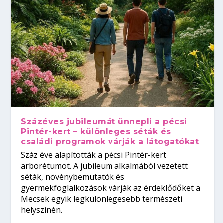
Százéves jubileumát ünnepli a pécsi
Pintér-kert – különleges séták és
családi programok várják a látogatókat
Száz éve alapították a pécsi Pintér-kert
arborétumot. A jubileum alkalmából vezetett
séták, növénybemutatók és
gyermekfoglalkozások várják az érdeklődőket a
Mecsek egyik legkülönlegesebb természeti
helyszínén.