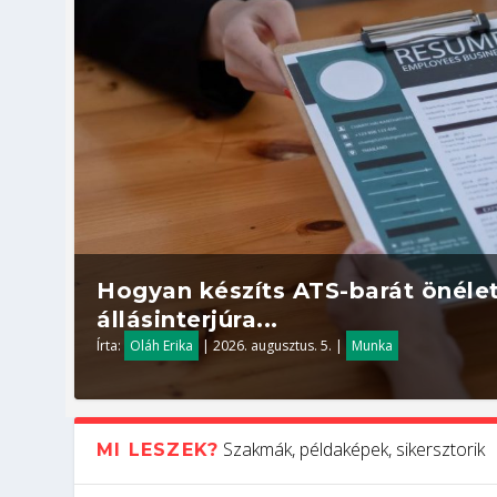
Hogyan készíts ATS-barát önélet
állásinterjúra...
Írta:
Oláh Erika
|
2026. augusztus. 5.
|
Munka
Szakmák, példaképek, sikersztorik
MI LESZEK?