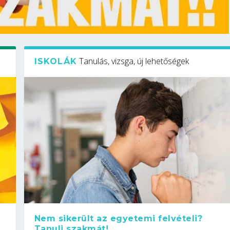
Tanulás, vizsga, új lehetőségek
ISKOLÁK
Nem sikerült az egyetemi felvételi?
Tanulj szakmát!