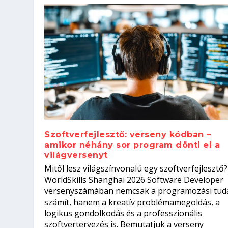
Szoftverfejlesztő: verseny kódban –
amikor néhány sor program dönti el a
világversenyt
Szoftverfejlesztő: verseny kódb
Mitől lesz világszínvonalú egy szoftverfejlesztő?
Kitalálod, mire használják ezek
Nem sikerült az egyetemi felvét
el a világversenyt...
Digitális detox – hogyan kapcsol
WorldSkills Shanghai 2026 Software Developer
Írta:
Írta:
Írta:
Írta:
Tóth Mónika
Oláh Erika
Szakmát Szerzek
Oláh Erika
|
|
|
2026. augusztus. 4.
2026. augusztus. 3.
2026. augusztus. 4.
|
2026. augusztus. 3.
|
|
|
Iskolák
Egészség
Kvíz
|
Mi leszek?
versenyszámában nemcsak a programozási tud
számít, hanem a kreatív problémamegoldás, a
logikus gondolkodás és a professzionális
szoftvertervezés is. Bemutatjuk a verseny