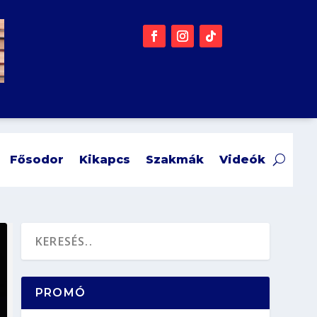
Fősodor
Kikapcs
Szakmák
Videók
PROMÓ