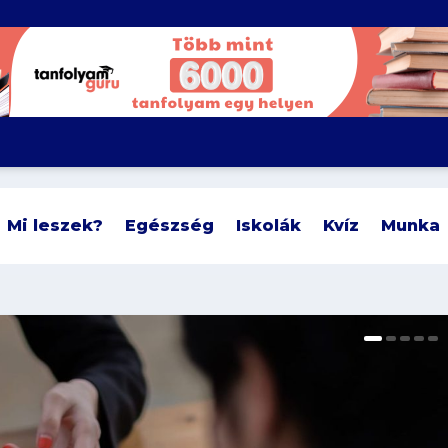
Mi leszek?
Egészség
Iskolák
Kvíz
Munka