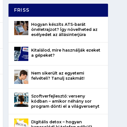
FRISS
Hogyan készíts ATS-barát
önéletrajzot? Így növelheted az
esélyedet az állásinterjúra
Kitalálod, mire használják ezeket
a gépeket?
Nem sikerült az egyetemi
felvételi? Tanulj szakmát!
Szoftverfejlesztő: verseny
kódban – amikor néhány sor
program dönti el a világversenyt
Digitális detox – hogyan
kapcsolódj ki telefon nélkül?