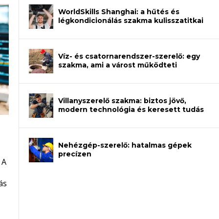
WorldSkills Shanghai: a hűtés és
légkondicionálás szakma kulisszatitkai
Víz- és csatornarendszer-szerelő: egy
szakma, ami a várost működteti
Villanyszerelő szakma: biztos jövő,
modern technológia és keresett tudás
Nehézgép-szerelő: hatalmas gépek
an – amikor néhány sor program dönti
precízen
 A
et a gépeket?
eli? Tanulj szakmát!
ódj ki telefon nélkül?
ás