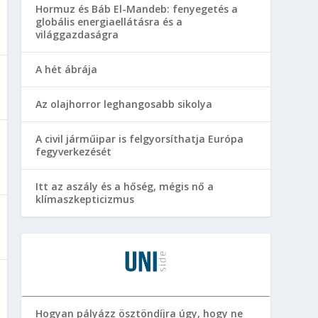
Hormuz és Báb El-Mandeb: fenyegetés a
globális energiaellátásra és a
világgazdaságra
A hét ábrája
Az olajhorror leghangosabb sikolya
A civil járműipar is felgyorsíthatja Európa
fegyverkezését
Itt az aszály és a hőség, mégis nő a
klímaszkepticizmus
Hogyan pályázz ösztöndíjra úgy, hogy ne