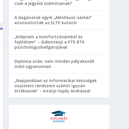
csak a jegyeid számítsanak?
A daganatok egyik „Akhilleusz-sarkát”
azonosították az ELTE kutatói
„Kiléptem a komfortzónámból és
fejlődtem” – diákinterjú a PTE BTK
pszichológushallgatójával
Diploma után: nem minden pályakezdő
indul ugyanonnan
„Napjainkban az informatikai készségek
összetett rendszere számít igazán
értékesnek” – Interjú Hajdu Andrással