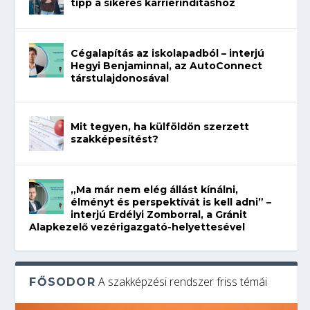
tipp a sikeres karrierindításhoz
Cégalapítás az iskolapadból – interjú
Hegyi Benjaminnal, az AutoConnect
társtulajdonosával
Mit tegyen, ha külföldön szerzett
szakképesítést?
„Ma már nem elég állást kínálni,
élményt és perspektívát is kell adni” –
interjú Erdélyi Zomborral, a Gránit
Alapkezelő vezérigazgató-helyettesével
A szakképzési rendszer friss témái
FŐSODOR