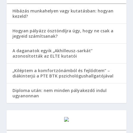
Hibázás munkahelyen vagy kutatásban: hogyan
kezeld?
Hogyan pályázz ösztöndíjra úgy, hogy ne csak a
jegyeid számítsanak?
A daganatok egyik „Akhilleusz-sarkát”
azonosították az ELTE kutatói
„Kiléptem a komfortzónámból és fejlődtem” –
diákinterjú a PTE BTK pszichológushallgatójával
Diploma után: nem minden pályakezdő indul
ugyanonnan