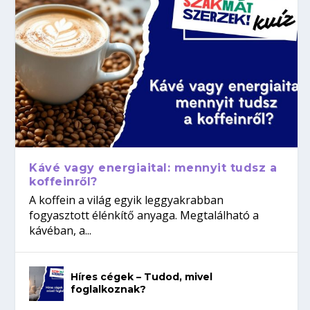
Kávé vagy energiaital: mennyit tudsz a
koffeinről?
A koffein a világ egyik leggyakrabban
fogyasztott élénkítő anyaga. Megtalálható a
kávéban, a...
Híres cégek – Tudod, mivel
foglalkoznak?