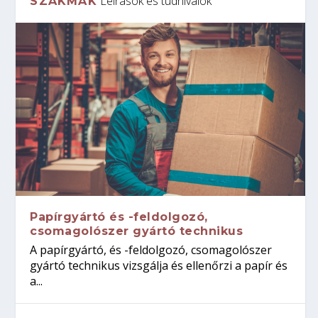
Leírások és tudnivalók
SZAKMÁK
Papírgyártó és -feldolgozó,
csomagolószer gyártó technikus
A papírgyártó, és -feldolgozó, csomagolószer
gyártó technikus vizsgálja és ellenőrzi a papír és
a...