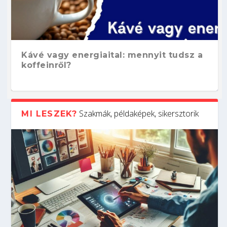
Kávé vagy energiaital: mennyit tudsz a
koffeinről?
Szakmák, példaképek, sikersztorik
MI LESZEK?
Hogyan készíts ATS-barát önéletrajzot?
Kitalálod, mire használják ezeket a
Nem sikerült az egyetemi felvételi?
Szoftverfejlesztő: verseny kódban –