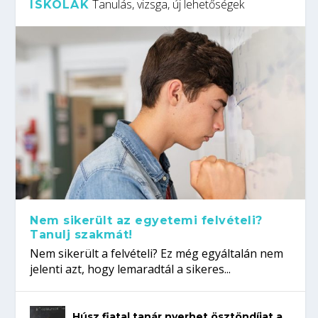
Tanulás, vizsga, új lehetőségek
ISKOLÁK
Nem sikerült az egyetemi felvételi?
Tanulj szakmát!
Nem sikerült a felvételi? Ez még egyáltalán nem
jelenti azt, hogy lemaradtál a sikeres...
Húsz fiatal tanár nyerhet ösztöndíjat a