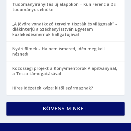
Tudományirányítás új alapokon – Kun Ferenc a DE
tudományos elnöke
„A jövőre vonatkozó terveim tiszták és világosak” –
diákinterjú a Széchenyi István Egyetem
közlekedésmérnök hallgatójával
Nyári filmek – Ha nem ismered, idén meg kell
nézned!
Közösségi projekt a Könyvmentorok Alapítványnál,
a Tesco támogatásával
Híres idézetek kvíze: kitől származnak?
KÖVESS MINKET