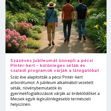
Százéves jubileumát ünnepli a pécsi
Pintér-kert – különleges séták és
családi programok várják a látogatókat
Száz éve alapították a pécsi Pintér-kert
arborétumot. A jubileum alkalmából vezetett
séták, növénybemutatók és
gyermekfoglalkozások várják az érdeklődőket a
Mecsek egyik legkülönlegesebb természeti
helyszínén.