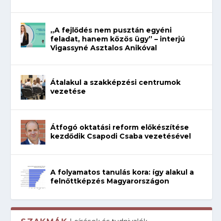
„A fejlődés nem pusztán egyéni
feladat, hanem közös ügy” – interjú
Vigassyné Asztalos Anikóval
Átalakul a szakképzési centrumok
vezetése
Átfogó oktatási reform előkészítése
kezdődik Csapodi Csaba vezetésével
A folyamatos tanulás kora: így alakul a
felnőttképzés Magyarországon