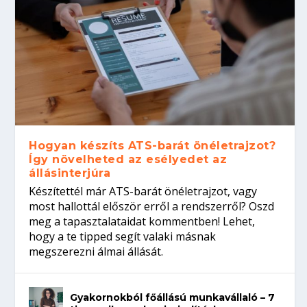
Hogyan készíts ATS-barát önéletrajzot?
Így növelheted az esélyedet az
állásinterjúra
Készítettél már ATS-barát önéletrajzot, vagy
most hallottál először erről a rendszerről? Oszd
meg a tapasztalataidat kommentben! Lehet,
hogy a te tipped segít valaki másnak
megszerezni álmai állását.
Gyakornokból főállású munkavállaló – 7