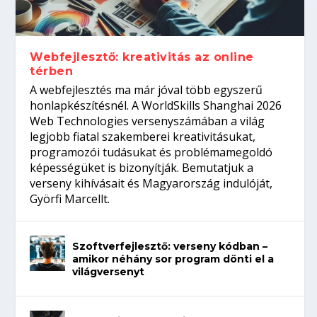
Így növelheted az esélyedet az
gépeket?
Tanulj szakmát!
amikor néhány sor program dönti el a
állásinterjúra...
világversenyt...
Webfejlesztő: kreativitás az online
térben
A webfejlesztés ma már jóval több egyszerű
honlapkészítésnél. A WorldSkills Shanghai 2026
Web Technologies versenyszámában a világ
legjobb fiatal szakemberei kreativitásukat,
programozói tudásukat és problémamegoldó
képességüket is bizonyítják. Bemutatjuk a
verseny kihívásait és Magyarország indulóját,
Györfi Marcellt.
Szoftverfejlesztő: verseny kódban –
amikor néhány sor program dönti el a
világversenyt