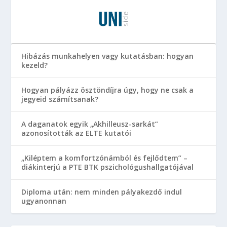
Hibázás munkahelyen vagy kutatásban: hogyan
kezeld?
Hogyan pályázz ösztöndíjra úgy, hogy ne csak a
jegyeid számítsanak?
A daganatok egyik „Akhilleusz-sarkát”
azonosították az ELTE kutatói
„Kiléptem a komfortzónámból és fejlődtem” –
diákinterjú a PTE BTK pszichológushallgatójával
Diploma után: nem minden pályakezdő indul
ugyanonnan