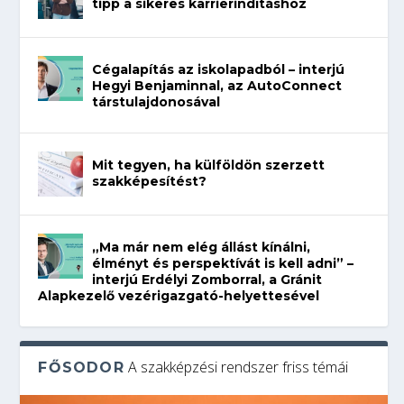
tipp a sikeres karrierindításhoz
Cégalapítás az iskolapadból – interjú
Hegyi Benjaminnal, az AutoConnect
társtulajdonosával
Mit tegyen, ha külföldön szerzett
szakképesítést?
„Ma már nem elég állást kínálni,
élményt és perspektívát is kell adni” –
interjú Erdélyi Zomborral, a Gránit
Alapkezelő vezérigazgató-helyettesével
A szakképzési rendszer friss témái
FŐSODOR