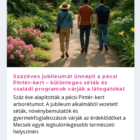
Százéves jubileumát ünnepli a pécsi
Pintér-kert – különleges séták és
családi programok várják a látogatókat
Száz éve alapították a pécsi Pintér-kert
arborétumot. A jubileum alkalmából vezetett
séták, növénybemutatók és
gyermekfoglalkozások várják az érdeklődőket a
Mecsek egyik legkülönlegesebb természeti
helyszínén.