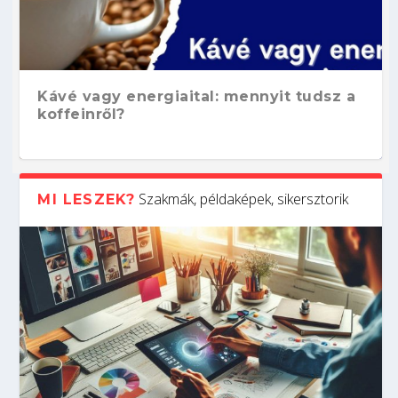
Kávé vagy energiaital: mennyit tudsz a
koffeinről?
Szakmák, példaképek, sikersztorik
MI LESZEK?
Hogyan készíts ATS-barát önéletrajzot?
Kitalálod, mire használják ezeket a
Nem sikerült az egyetemi felvételi?
Szoftverfejlesztő: verseny kódban –