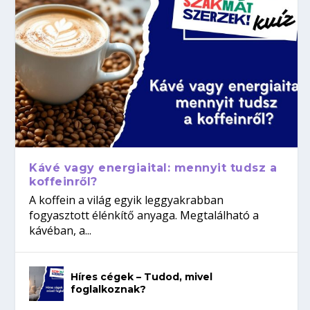
Kávé vagy energiaital: mennyit tudsz a
koffeinről?
A koffein a világ egyik leggyakrabban
fogyasztott élénkítő anyaga. Megtalálható a
kávéban, a...
Híres cégek – Tudod, mivel
foglalkoznak?