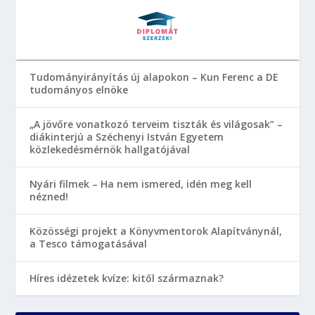
Tudományirányítás új alapokon – Kun Ferenc a DE
tudományos elnöke
„A jövőre vonatkozó terveim tiszták és világosak” –
diákinterjú a Széchenyi István Egyetem
közlekedésmérnök hallgatójával
Nyári filmek – Ha nem ismered, idén meg kell
nézned!
Közösségi projekt a Könyvmentorok Alapítványnál,
a Tesco támogatásával
Híres idézetek kvíze: kitől származnak?