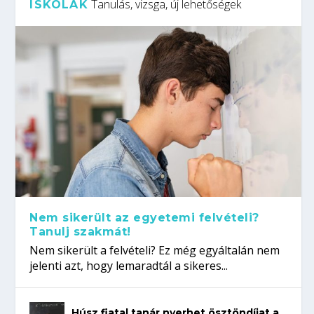
Tanulás, vizsga, új lehetőségek
ISKOLÁK
Nem sikerült az egyetemi felvételi?
Tanulj szakmát!
Nem sikerült a felvételi? Ez még egyáltalán nem
jelenti azt, hogy lemaradtál a sikeres...
Húsz fiatal tanár nyerhet ösztöndíjat a