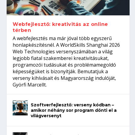
Így növelheted az esélyedet az
gépeket?
Tanulj szakmát!
amikor néhány sor program dönti el a
állásinterjúra...
világversenyt...
Webfejlesztő: kreativitás az online
térben
A webfejlesztés ma már jóval több egyszerű
honlapkészítésnél. A WorldSkills Shanghai 2026
Web Technologies versenyszámában a világ
legjobb fiatal szakemberei kreativitásukat,
programozói tudásukat és problémamegoldó
képességüket is bizonyítják. Bemutatjuk a
verseny kihívásait és Magyarország indulóját,
Györfi Marcellt.
Szoftverfejlesztő: verseny kódban –
amikor néhány sor program dönti el a
világversenyt