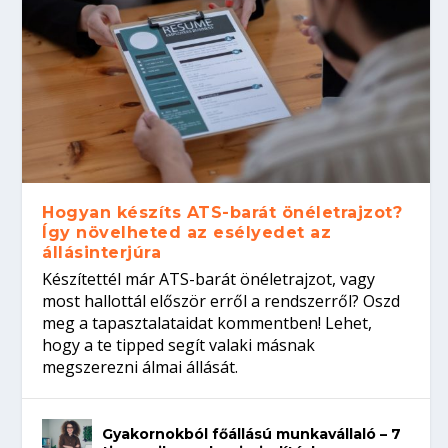
Hogyan készíts ATS-barát önéletrajzot?
Így növelheted az esélyedet az
állásinterjúra
Készítettél már ATS-barát önéletrajzot, vagy
most hallottál először erről a rendszerről? Oszd
meg a tapasztalataidat kommentben! Lehet,
hogy a te tipped segít valaki másnak
megszerezni álmai állását.
Gyakornokból főállású munkavállaló – 7