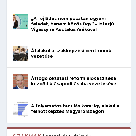
„A fejlődés nem pusztán egyéni
feladat, hanem közös ügy” – interjú
Vigassyné Asztalos Anikóval
Átalakul a szakképzési centrumok
vezetése
Átfogó oktatási reform előkészítése
kezdődik Csapodi Csaba vezetésével
A folyamatos tanulás kora: így alakul a
felnőttképzés Magyarországon