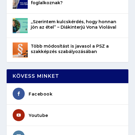
foglalkoznak?
„Szerintem kulcskérdés, hogy honnan
jön az étel” – Diákinterjú Vona Violával
Több módosítást is javasol a PSZ a
szakképzés szabályozásában
KÖVESS MINKET
Facebook
Youtube