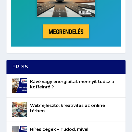
FRISS
Kávé vagy energiaital: mennyit tudsz a
koffeinről?
Webfejlesztő: kreativitás az online
térben
Híres cégek – Tudod, mivel