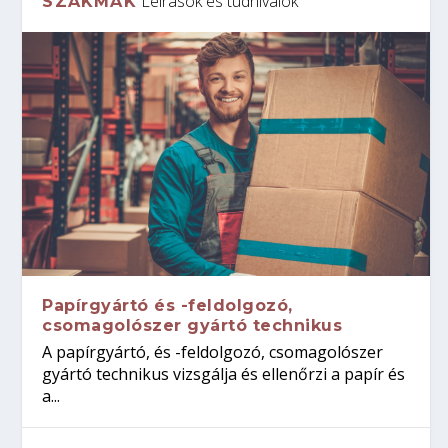
Leírások és tudnivalók
SZAKMÁK
Papírgyártó és -feldolgozó,
csomagolószer gyártó technikus
A papírgyártó, és -feldolgozó, csomagolószer
gyártó technikus vizsgálja és ellenőrzi a papír és
a...