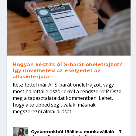
Hogyan készíts ATS-barát önéletrajzot?
Így növelheted az esélyedet az
állásinterjúra
Készítettél már ATS-barát önéletrajzot, vagy
most hallottál először erről a rendszerről? Oszd
meg a tapasztalataidat kommentben! Lehet,
hogy a te tipped segít valaki másnak
megszerezni álmai állását.
Gyakornokból főállású munkavállaló – 7