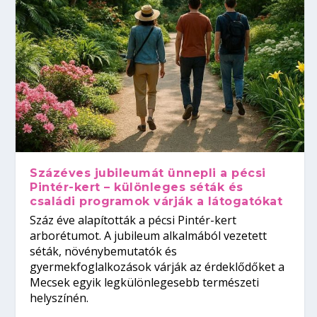
Százéves jubileumát ünnepli a pécsi
Pintér-kert – különleges séták és
családi programok várják a látogatókat
Száz éve alapították a pécsi Pintér-kert
arborétumot. A jubileum alkalmából vezetett
séták, növénybemutatók és
gyermekfoglalkozások várják az érdeklődőket a
Mecsek egyik legkülönlegesebb természeti
helyszínén.