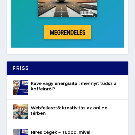
FRISS
Kávé vagy energiaital: mennyit tudsz a
koffeinről?
Webfejlesztő: kreativitás az online
térben
Híres cégek – Tudod, mivel