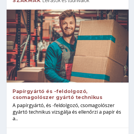
Leírások és tudnivalók
SZAKMÁK
Papírgyártó és -feldolgozó,
csomagolószer gyártó technikus
A papírgyártó, és -feldolgozó, csomagolószer
gyártó technikus vizsgálja és ellenőrzi a papír és
a...