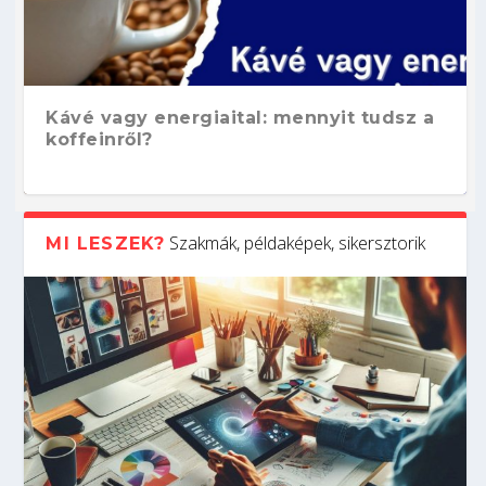
Kávé vagy energiaital: mennyit tudsz a
koffeinről?
Szakmák, példaképek, sikersztorik
MI LESZEK?
Hogyan készíts ATS-barát önéletrajzot?
Kitalálod, mire használják ezeket a
Nem sikerült az egyetemi felvételi?
Szoftverfejlesztő: verseny kódban –