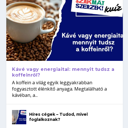
Kávé vagy energiaital: mennyit tudsz a
koffeinről?
A koffein a világ egyik leggyakrabban
fogyasztott élénkítő anyaga. Megtalálható a
kávéban, a...
Híres cégek – Tudod, mivel
foglalkoznak?