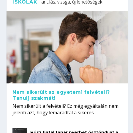
Tanulás, vizsga, új lehetőségek
ISKOLÁK
Nem sikerült az egyetemi felvételi?
Tanulj szakmát!
Nem sikerült a felvételi? Ez még egyáltalán nem
jelenti azt, hogy lemaradtál a sikeres...
Húsz fiatal tanár nyerhet ösztöndíjat a