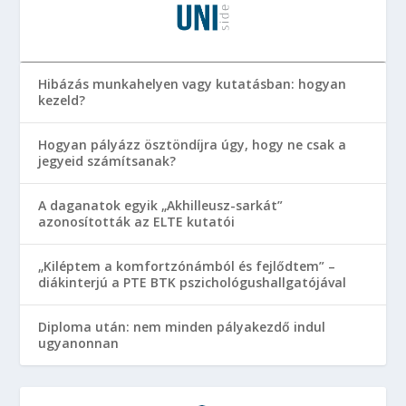
Hibázás munkahelyen vagy kutatásban: hogyan
kezeld?
Hogyan pályázz ösztöndíjra úgy, hogy ne csak a
jegyeid számítsanak?
A daganatok egyik „Akhilleusz-sarkát”
azonosították az ELTE kutatói
„Kiléptem a komfortzónámból és fejlődtem” –
diákinterjú a PTE BTK pszichológushallgatójával
Diploma után: nem minden pályakezdő indul
ugyanonnan