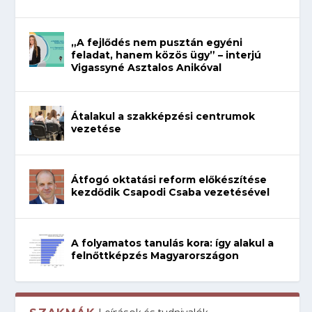
„A fejlődés nem pusztán egyéni
feladat, hanem közös ügy” – interjú
Vigassyné Asztalos Anikóval
Átalakul a szakképzési centrumok
vezetése
Átfogó oktatási reform előkészítése
kezdődik Csapodi Csaba vezetésével
A folyamatos tanulás kora: így alakul a
felnőttképzés Magyarországon