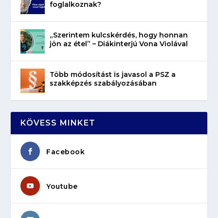
foglalkoznak?
„Szerintem kulcskérdés, hogy honnan
jön az étel” – Diákinterjú Vona Violával
Több módosítást is javasol a PSZ a
szakképzés szabályozásában
KÖVESS MINKET
Facebook
Youtube