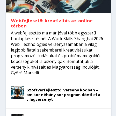
Így növelheted az esélyedet az
gépeket?
Tanulj szakmát!
amikor néhány sor program dönti el a
állásinterjúra...
világversenyt...
Webfejlesztő: kreativitás az online
térben
A webfejlesztés ma már jóval több egyszerű
honlapkészítésnél. A WorldSkills Shanghai 2026
Web Technologies versenyszámában a világ
legjobb fiatal szakemberei kreativitásukat,
programozói tudásukat és problémamegoldó
képességüket is bizonyítják. Bemutatjuk a
verseny kihívásait és Magyarország indulóját,
Györfi Marcellt.
Szoftverfejlesztő: verseny kódban –
amikor néhány sor program dönti el a
világversenyt