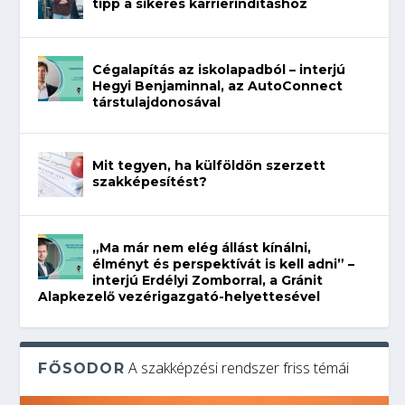
tipp a sikeres karrierindításhoz
Cégalapítás az iskolapadból – interjú
Hegyi Benjaminnal, az AutoConnect
társtulajdonosával
Mit tegyen, ha külföldön szerzett
szakképesítést?
„Ma már nem elég állást kínálni,
élményt és perspektívát is kell adni” –
interjú Erdélyi Zomborral, a Gránit
Alapkezelő vezérigazgató-helyettesével
A szakképzési rendszer friss témái
FŐSODOR