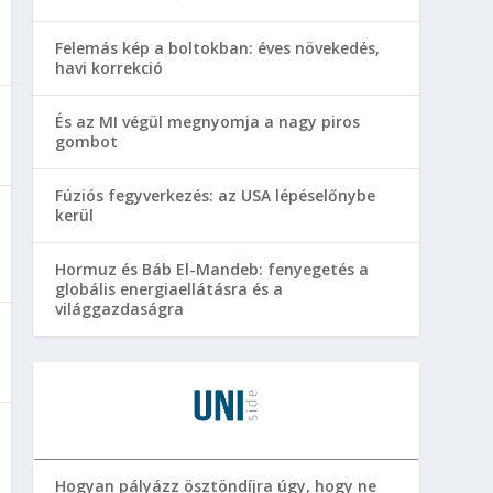
Felemás kép a boltokban: éves növekedés,
havi korrekció
És az MI végül megnyomja a nagy piros
gombot
Fúziós fegyverkezés: az USA lépéselőnybe
kerül
Hormuz és Báb El-Mandeb: fenyegetés a
globális energiaellátásra és a
világgazdaságra
Hogyan pályázz ösztöndíjra úgy, hogy ne