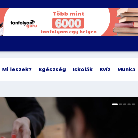
Mi leszek?
Egészség
Iskolák
Kvíz
Munka