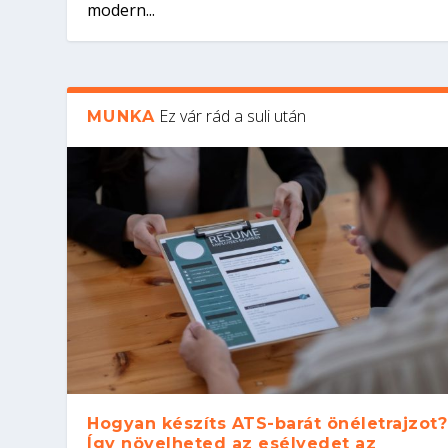
modern...
Ez vár rád a suli után
MUNKA
Hogyan készíts ATS-barát önéletrajzot?
Így növelheted az esélyedet az