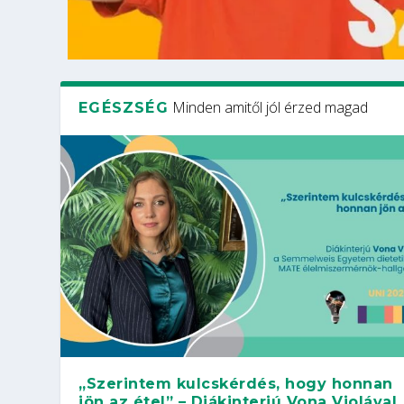
Minden amitől jól érzed magad
EGÉSZSÉG
„Szerintem kulcskérdés, hogy honnan
jön az étel” – Diákinterjú Vona Violával