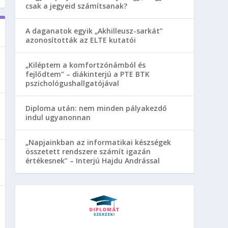
csak a jegyeid számítsanak?
A daganatok egyik „Akhilleusz-sarkát”
azonosították az ELTE kutatói
„Kiléptem a komfortzónámból és
fejlődtem” – diákinterjú a PTE BTK
pszichológushallgatójával
Diploma után: nem minden pályakezdő
indul ugyanonnan
„Napjainkban az informatikai készségek
összetett rendszere számít igazán
értékesnek” – Interjú Hajdu Andrással