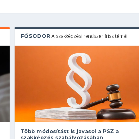
A szakképzési rendszer friss témái
FŐSODOR
Több módosítást is javasol a PSZ a
szakképzés szabályozásában