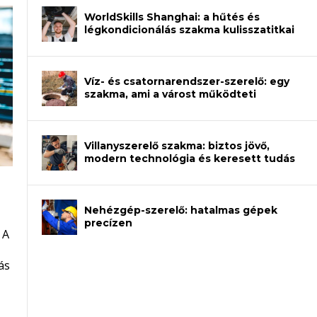
WorldSkills Shanghai: a hűtés és
légkondicionálás szakma kulisszatitkai
Víz- és csatornarendszer-szerelő: egy
szakma, ami a várost működteti
Villanyszerelő szakma: biztos jövő,
modern technológia és keresett tudás
Nehézgép-szerelő: hatalmas gépek
an – amikor néhány sor program dönti
precízen
 A
et a gépeket?
eli? Tanulj szakmát!
ódj ki telefon nélkül?
ás