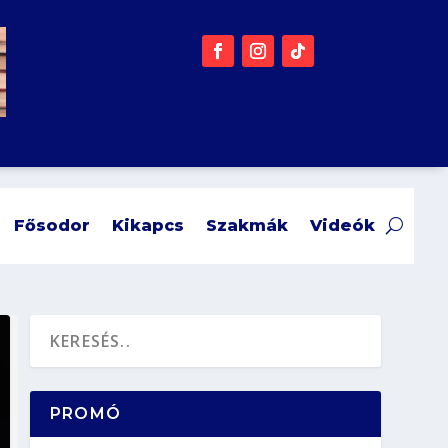
Fősodor
Kikapcs
Szakmák
Videók
PROMÓ