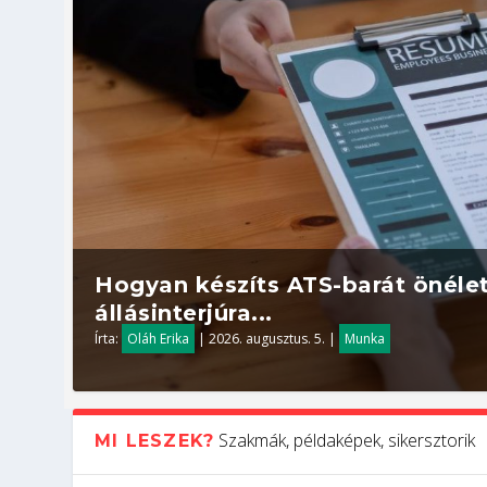
Hogyan készíts ATS-barát önélet
állásinterjúra...
Írta:
Oláh Erika
|
2026. augusztus. 5.
|
Munka
Szakmák, példaképek, sikersztorik
MI LESZEK?