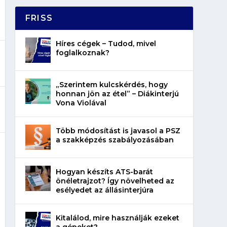
FRISS
Híres cégek – Tudod, mivel
foglalkoznak?
„Szerintem kulcskérdés, hogy
honnan jön az étel” – Diákinterjú
Vona Violával
Több módosítást is javasol a PSZ
a szakképzés szabályozásában
Hogyan készíts ATS-barát
önéletrajzot? Így növelheted az
esélyedet az állásinterjúra
Kitalálod, mire használják ezeket
a gépeket?