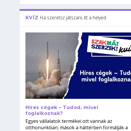
Ha szeretsz játszani, itt a helyed
KVÍZ
Híres cégek – Tudod, mivel
foglalkoznak?
Egyes vállalatok termékei ott vannak az
otthonunkban, mások a háttérben formálják a