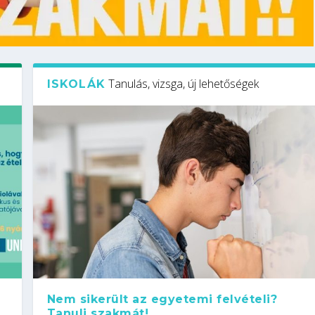
Tanulás, vizsga, új lehetőségek
ISKOLÁK
Nem sikerült az egyetemi felvételi?
Tanulj szakmát!