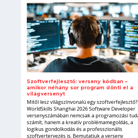
Szoftverfejlesztő: verseny kódban –
amikor néhány sor program dönti el a
világversenyt
Szoftverfejlesztő: verseny kódb
Mitől lesz világszínvonalú egy szoftverfejlesztő?
Kitalálod, mire használják ezek
Nem sikerült az egyetemi felvét
el a világversenyt...
Digitális detox – hogyan kapcsol
WorldSkills Shanghai 2026 Software Developer
Írta:
Írta:
Írta:
Írta:
Tóth Mónika
Oláh Erika
Szakmát Szerzek
Oláh Erika
|
|
|
2026. augusztus. 4.
2026. augusztus. 3.
2026. augusztus. 4.
|
2026. augusztus. 3.
|
|
|
Iskolák
Egészség
Kvíz
|
Mi leszek?
versenyszámában nemcsak a programozási tud
számít, hanem a kreatív problémamegoldás, a
logikus gondolkodás és a professzionális
szoftvertervezés is. Bemutatjuk a verseny