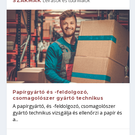
Leírások és tudnivalók
SZAKMÁK
Papírgyártó és -feldolgozó,
csomagolószer gyártó technikus
A papírgyártó, és -feldolgozó, csomagolószer
gyártó technikus vizsgálja és ellenőrzi a papír és
a...