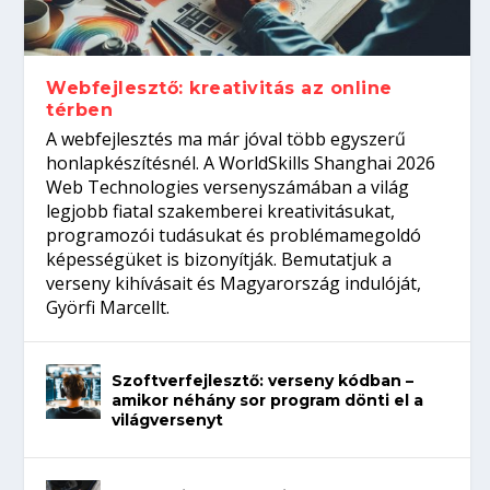
gépeket?
Tanulj szakmát!
amikor néhány sor program dönti el a
telefon nélkül?
világversenyt...
Webfejlesztő: kreativitás az online
térben
A webfejlesztés ma már jóval több egyszerű
honlapkészítésnél. A WorldSkills Shanghai 2026
Web Technologies versenyszámában a világ
legjobb fiatal szakemberei kreativitásukat,
programozói tudásukat és problémamegoldó
képességüket is bizonyítják. Bemutatjuk a
verseny kihívásait és Magyarország indulóját,
Györfi Marcellt.
Szoftverfejlesztő: verseny kódban –
amikor néhány sor program dönti el a
világversenyt