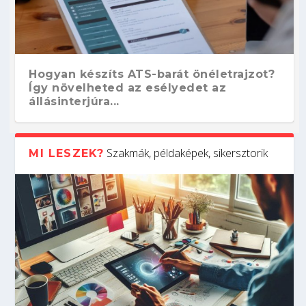
Hogyan készíts ATS-barát önéletrajzot?
Így növelheted az esélyedet az
állásinterjúra...
Szakmák, példaképek, sikersztorik
MI LESZEK?
Kitalálod, mire használják ezeket a
Nem sikerült az egyetemi felvételi?
Szoftverfejlesztő: verseny kódban –
Digitális detox – hogyan kapcsolódj ki