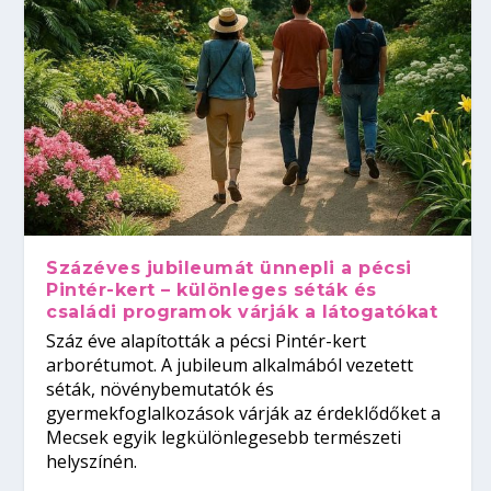
Százéves jubileumát ünnepli a pécsi
Pintér-kert – különleges séták és
családi programok várják a látogatókat
Száz éve alapították a pécsi Pintér-kert
arborétumot. A jubileum alkalmából vezetett
séták, növénybemutatók és
gyermekfoglalkozások várják az érdeklődőket a
Mecsek egyik legkülönlegesebb természeti
helyszínén.