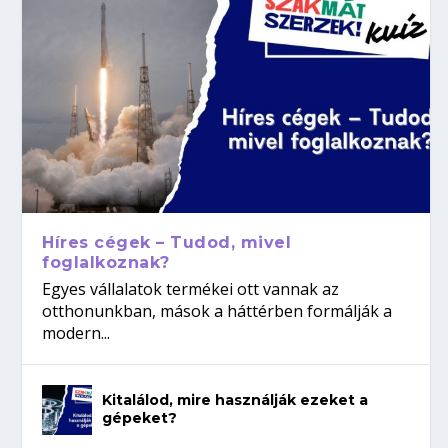
Híres cégek – Tudod, mivel
foglalkoznak?
Egyes vállalatok termékei ott vannak az
otthonunkban, mások a háttérben formálják a
modern...
Kitalálod, mire használják ezeket a
gépeket?