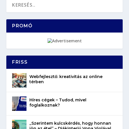
PROMÓ
FRISS
Webfejlesztő: kreativitás az online
térben
Híres cégek – Tudod, mivel
foglalkoznak?
„Szerintem kulcskérdés, hogy honnan
jön az étel” – Diákinterjú Vona Violával