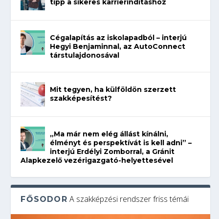
tipp a sikeres karrierindításhoz
Cégalapítás az iskolapadból – interjú
Hegyi Benjaminnal, az AutoConnect
társtulajdonosával
Mit tegyen, ha külföldön szerzett
szakképesítést?
„Ma már nem elég állást kínálni,
élményt és perspektívát is kell adni” –
interjú Erdélyi Zomborral, a Gránit
Alapkezelő vezérigazgató-helyettesével
A szakképzési rendszer friss témái
FŐSODOR