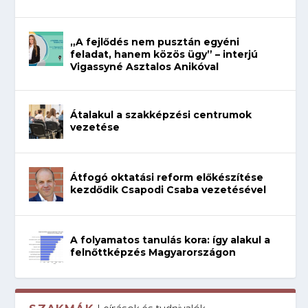
„A fejlődés nem pusztán egyéni
feladat, hanem közös ügy” – interjú
Vigassyné Asztalos Anikóval
Átalakul a szakképzési centrumok
vezetése
Átfogó oktatási reform előkészítése
kezdődik Csapodi Csaba vezetésével
A folyamatos tanulás kora: így alakul a
felnőttképzés Magyarországon