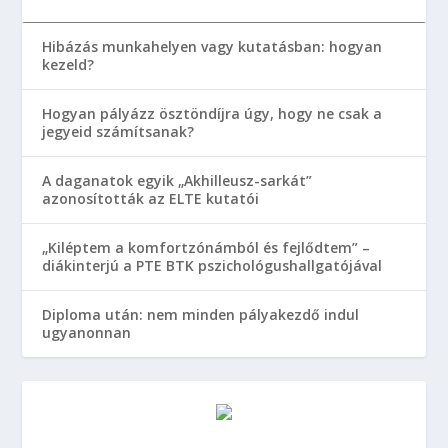
Hibázás munkahelyen vagy kutatásban: hogyan
kezeld?
Hogyan pályázz ösztöndíjra úgy, hogy ne csak a
jegyeid számítsanak?
A daganatok egyik „Akhilleusz-sarkát”
azonosították az ELTE kutatói
„Kiléptem a komfortzónámból és fejlődtem” –
diákinterjú a PTE BTK pszichológushallgatójával
Diploma után: nem minden pályakezdő indul
ugyanonnan