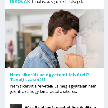
Tanulás, vizsga, új lehetőségek
ISKOLÁK
Nem sikerült az egyetemi felvételi?
Tanulj szakmát!
Nem sikerült a felvételi? Ez még egyáltalán nem
jelenti azt, hogy lemaradtál a sikeres...
Húsz fiatal tanár nyerhet ösztöndíjat a