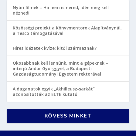
Nyári filmek – Ha nem ismered, idén meg kell
nézned!
Közösségi projekt a Könyvmentorok Alapítványnál,
a Tesco támogatásával
Híres idézetek kvíze: kitől származnak?
Okosabbnak kell lennünk, mint a gépeknek –
interjú Andor Györggyel, a Budapesti
Gazdaságtudományi Egyetem rektorával
A daganatok egyik „Akhilleusz-sarkát”
azonosították az ELTE kutatói
KÖVESS MINKET