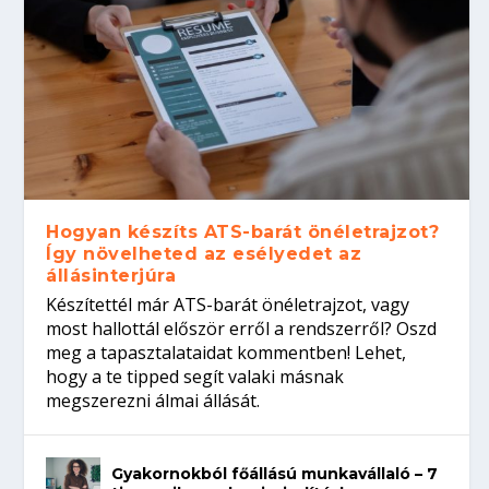
Hogyan készíts ATS-barát önéletrajzot?
Így növelheted az esélyedet az
állásinterjúra
Készítettél már ATS-barát önéletrajzot, vagy
most hallottál először erről a rendszerről? Oszd
meg a tapasztalataidat kommentben! Lehet,
hogy a te tipped segít valaki másnak
megszerezni álmai állását.
Gyakornokból főállású munkavállaló – 7