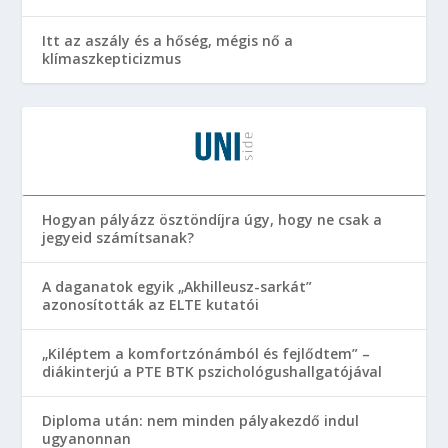
Itt az aszály és a hőség, mégis nő a
klímaszkepticizmus
Hogyan pályázz ösztöndíjra úgy, hogy ne csak a
jegyeid számítsanak?
A daganatok egyik „Akhilleusz-sarkát”
azonosították az ELTE kutatói
„Kiléptem a komfortzónámból és fejlődtem” –
diákinterjú a PTE BTK pszichológushallgatójával
Diploma után: nem minden pályakezdő indul
ugyanonnan