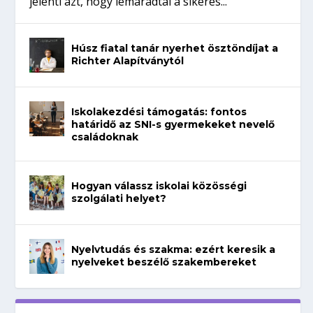
jelenti azt, hogy lemaradtál a sikeres...
Húsz fiatal tanár nyerhet ösztöndíjat a
Richter Alapítványtól
Iskolakezdési támogatás: fontos
határidő az SNI-s gyermekeket nevelő
családoknak
Hogyan válassz iskolai közösségi
szolgálati helyet?
Nyelvtudás és szakma: ezért keresik a
nyelveket beszélő szakembereket