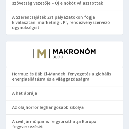
szövetség vezetője – Új elnököt választottak
A Szerencsejáték Zrt pályázatokon fogja
kiválasztani marketing-, Pr, rendezvényszervező
ügynökségeit
Hormuz és Báb El-Mandeb: fenyegetés a globális
energiaellátásra és a világgazdaságra
A hét ábrája
Az olajhorror leghangosabb sikolya
A civil járműipar is felgyorsíthatja Európa
fegyverkezését