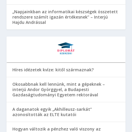
„Napjainkban az informatikai készségek összetett
rendszere számít igazán értékesnek” – Interjú
Hajdu Andrással
Híres idézetek kvíze: kitől származnak?
Okosabbnak kell lennünk, mint a gépeknek –
interjú Andor Györggyel, a Budapesti
Gazdaságtudományi Egyetem rektorával
A daganatok egyik „Akhilleusz-sarkát”
azonosították az ELTE kutatói
Hogyan változik a pénzhez való viszony az