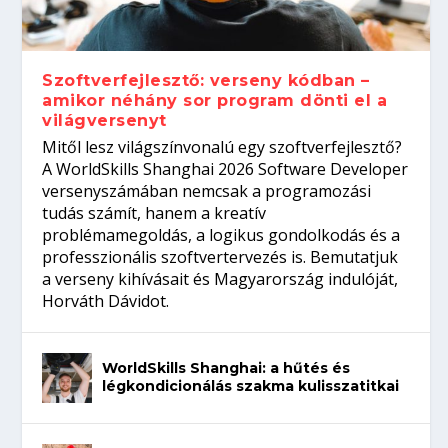
gépeket?
Tanulj szakmát!
amikor néhány sor program dönti el a
telefon nélkül?
világversenyt...
Szoftverfejlesztő: verseny kódban –
amikor néhány sor program dönti el a
világversenyt
Mitől lesz világszínvonalú egy szoftverfejlesztő?
A WorldSkills Shanghai 2026 Software Developer
versenyszámában nemcsak a programozási
tudás számít, hanem a kreatív
problémamegoldás, a logikus gondolkodás és a
professzionális szoftvertervezés is. Bemutatjuk
a verseny kihívásait és Magyarország indulóját,
Horváth Dávidot.
WorldSkills Shanghai: a hűtés és
légkondicionálás szakma kulisszatitkai