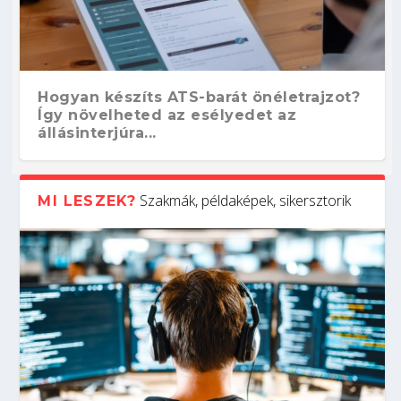
Hogyan készíts ATS-barát önéletrajzot?
Így növelheted az esélyedet az
állásinterjúra...
Szakmák, példaképek, sikersztorik
MI LESZEK?
Kitalálod, mire használják ezeket a
Nem sikerült az egyetemi felvételi?
Szoftverfejlesztő: verseny kódban –
Digitális detox – hogyan kapcsolódj ki