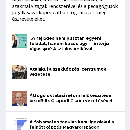
szakmai vizsgák rendszerével és a pedagógusok
jogállásával kapcsolatban fogalmazott meg
észrevételeket.
„A fejlődés nem pusztán egyéni
feladat, hanem közös ügy” – interjú
Vigassyné Asztalos Anikóval
Átalakul a szakképzési centrumok
vezetése
Átfogó oktatási reform előkészítése
kezdődik Csapodi Csaba vezetésével
A folyamatos tanulás kora: így alakul a
felnőttképzés Magyarországon