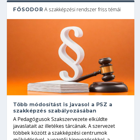
A szakképzési rendszer friss témái
FŐSODOR
Több módosítást is javasol a PSZ a
szakképzés szabályozásában
A Pedagógusok Szakszervezete elküldte
javaslatait az illetékes tárcának. A szervezet
többek között a szakképzési centrumok
működésével, a vezetői kinevezésekkel, a