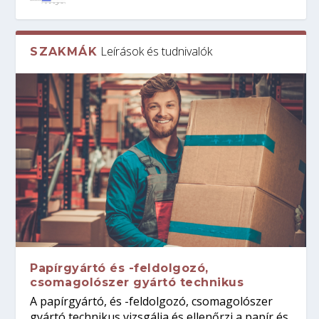
Leírások és tudnivalók
SZAKMÁK
Papírgyártó és -feldolgozó,
csomagolószer gyártó technikus
A papírgyártó, és -feldolgozó, csomagolószer
gyártó technikus vizsgálja és ellenőrzi a papír és