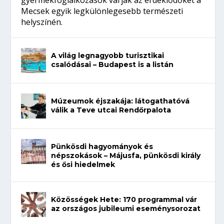
gyermekfoglalkozások várják az érdeklődőket a
Mecsek egyik legkülönlegesebb természeti
helyszínén.
A világ legnagyobb turisztikai
csalódásai – Budapest is a listán
Múzeumok éjszakája: látogathatóvá
válik a Teve utcai Rendőrpalota
Pünkösdi hagyományok és
népszokások – Májusfa, pünkösdi király
és ősi hiedelmek
Közösségek Hete: 170 programmal vár
az országos jubileumi eseménysorozat