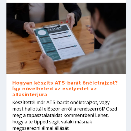
Hogyan készíts ATS-barát önéletrajzot?
Így növelheted az esélyedet az
állásinterjúra
Készítettél már ATS-barát önéletrajzot, vagy
most hallottál először erről a rendszerről? Oszd
meg a tapasztalataidat kommentben! Lehet,
hogy a te tipped segít valaki másnak
megszerezni álmai állását.