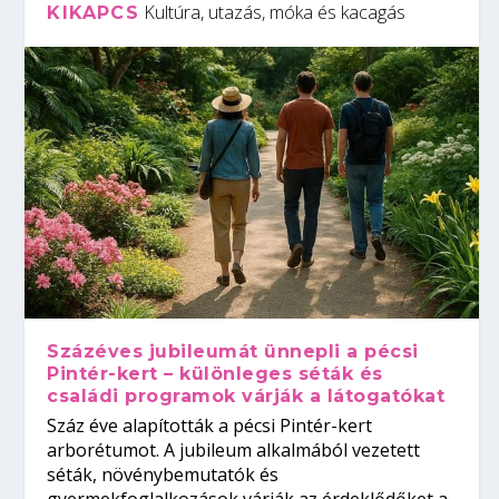
Kultúra, utazás, móka és kacagás
KIKAPCS
Százéves jubileumát ünnepli a pécsi
Pintér-kert – különleges séták és
családi programok várják a látogatókat
Száz éve alapították a pécsi Pintér-kert
arborétumot. A jubileum alkalmából vezetett
séták, növénybemutatók és