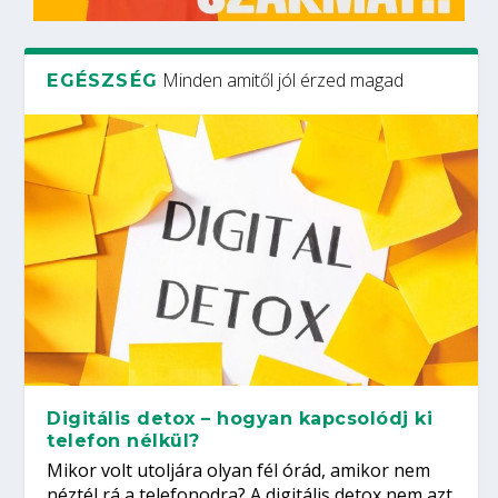
Minden amitől jól érzed magad
EGÉSZSÉG
Digitális detox – hogyan kapcsolódj ki
telefon nélkül?
Mikor volt utoljára olyan fél órád, amikor nem
néztél rá a telefonodra? A digitális detox nem azt