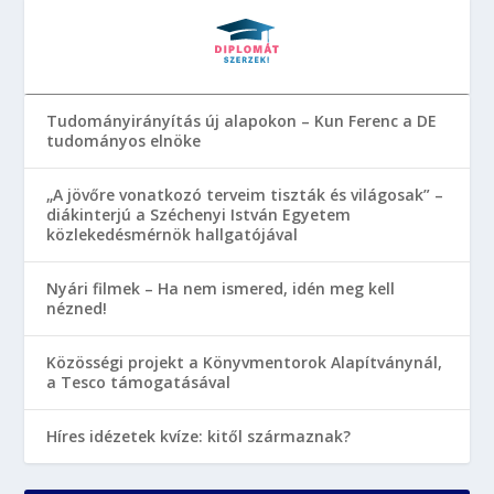
Tudományirányítás új alapokon – Kun Ferenc a DE
tudományos elnöke
„A jövőre vonatkozó terveim tiszták és világosak” –
diákinterjú a Széchenyi István Egyetem
közlekedésmérnök hallgatójával
Nyári filmek – Ha nem ismered, idén meg kell
nézned!
Közösségi projekt a Könyvmentorok Alapítványnál,
a Tesco támogatásával
Híres idézetek kvíze: kitől származnak?