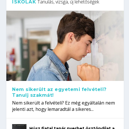
Tanulás, vizsga, új lehetőségek
ISKOLÁK
Nem sikerült az egyetemi felvételi?
Tanulj szakmát!
Nem sikerült a felvételi? Ez még egyáltalán nem
jelenti azt, hogy lemaradtál a sikeres...
Húsz fiatal tanár nyerhet ösztöndíjat a