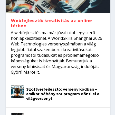
Így növelheted az esélyedet az
gépeket?
Tanulj szakmát!
amikor néhány sor program dönti el a
állásinterjúra...
világversenyt...
Webfejlesztő: kreativitás az online
térben
A webfejlesztés ma már jóval több egyszerű
honlapkészítésnél. A WorldSkills Shanghai 2026
Web Technologies versenyszámában a világ
legjobb fiatal szakemberei kreativitásukat,
programozói tudásukat és problémamegoldó
képességüket is bizonyítják. Bemutatjuk a
verseny kihívásait és Magyarország indulóját,
Györfi Marcellt.
Szoftverfejlesztő: verseny kódban –
amikor néhány sor program dönti el a
világversenyt