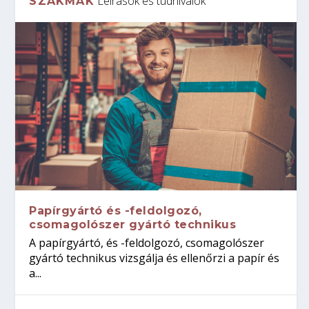
Leírások és tudnivalók
SZAKMÁK
Papírgyártó és -feldolgozó,
csomagolószer gyártó technikus
A papírgyártó, és -feldolgozó, csomagolószer
gyártó technikus vizsgálja és ellenőrzi a papír és
a...