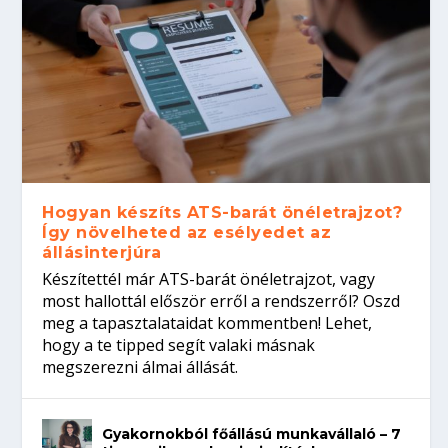
Hogyan készíts ATS-barát önéletrajzot?
Így növelheted az esélyedet az
állásinterjúra
Készítettél már ATS-barát önéletrajzot, vagy
most hallottál először erről a rendszerről? Oszd
meg a tapasztalataidat kommentben! Lehet,
hogy a te tipped segít valaki másnak
megszerezni álmai állását.
Gyakornokból főállású munkavállaló – 7