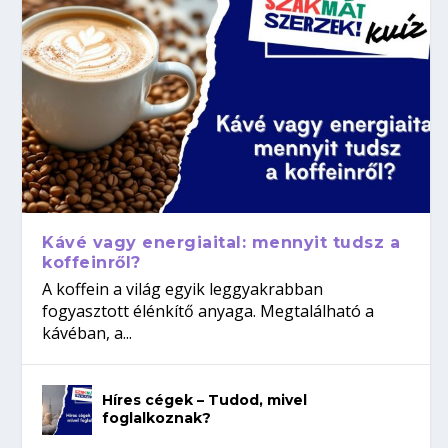
Kávé vagy energiaital: mennyit tudsz a
koffeinről?
A koffein a világ egyik leggyakrabban
fogyasztott élénkítő anyaga. Megtalálható a
kávéban, a...
Híres cégek – Tudod, mivel
foglalkoznak?