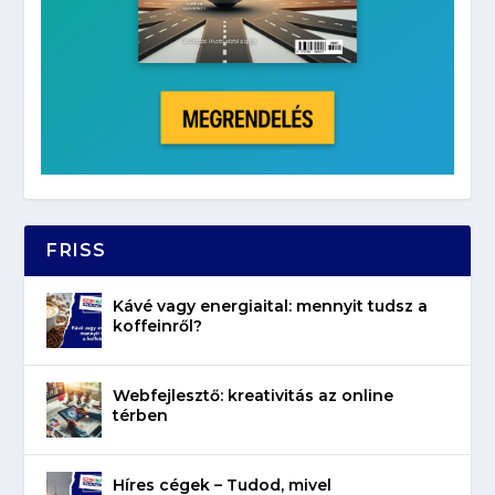
FRISS
Kávé vagy energiaital: mennyit tudsz a
koffeinről?
Webfejlesztő: kreativitás az online
térben
Híres cégek – Tudod, mivel