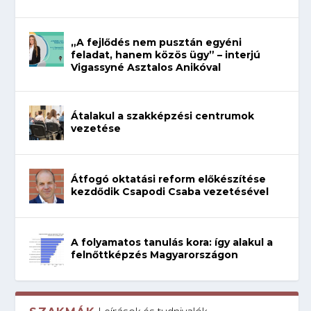
„A fejlődés nem pusztán egyéni
feladat, hanem közös ügy” – interjú
Vigassyné Asztalos Anikóval
Átalakul a szakképzési centrumok
vezetése
Átfogó oktatási reform előkészítése
kezdődik Csapodi Csaba vezetésével
A folyamatos tanulás kora: így alakul a
felnőttképzés Magyarországon