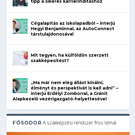
tipp a sikeres karrierindításhoz
Cégalapítás az iskolapadból – interjú
Hegyi Benjaminnal, az AutoConnect
társtulajdonosával
Mit tegyen, ha külföldön szerzett
szakképesítést?
„Ma már nem elég állást kínálni,
élményt és perspektívát is kell adni” –
interjú Erdélyi Zomborral, a Gránit
Alapkezelő vezérigazgató-helyettesével
A szakképzési rendszer friss témái
FŐSODOR