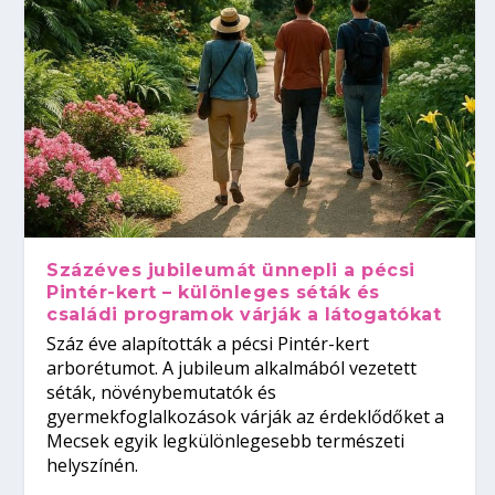
Százéves jubileumát ünnepli a pécsi
Pintér-kert – különleges séták és
családi programok várják a látogatókat
Száz éve alapították a pécsi Pintér-kert
arborétumot. A jubileum alkalmából vezetett
séták, növénybemutatók és
gyermekfoglalkozások várják az érdeklődőket a
Mecsek egyik legkülönlegesebb természeti
helyszínén.