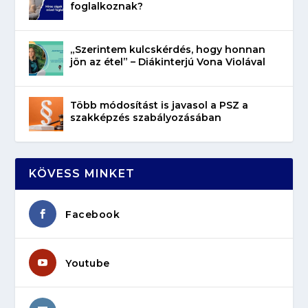
foglalkoznak?
„Szerintem kulcskérdés, hogy honnan
jön az étel” – Diákinterjú Vona Violával
Több módosítást is javasol a PSZ a
szakképzés szabályozásában
KÖVESS MINKET
Facebook
Youtube