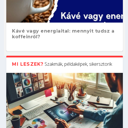
Kávé vagy energiaital: mennyit tudsz a
koffeinről?
Szakmák, példaképek, sikersztorik
MI LESZEK?
Hogyan készíts ATS-barát önéletrajzot?
Kitalálod, mire használják ezeket a
Nem sikerült az egyetemi felvételi?
Szoftverfejlesztő: verseny kódban –