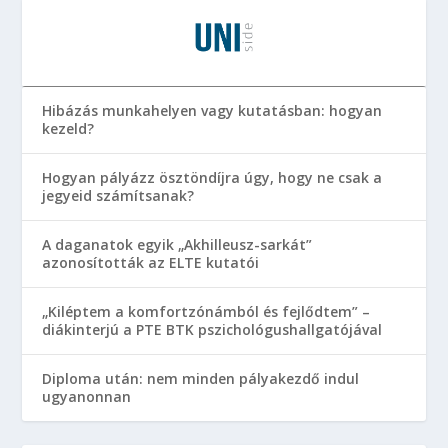
Hibázás munkahelyen vagy kutatásban: hogyan
kezeld?
Hogyan pályázz ösztöndíjra úgy, hogy ne csak a
jegyeid számítsanak?
A daganatok egyik „Akhilleusz-sarkát”
azonosították az ELTE kutatói
„Kiléptem a komfortzónámból és fejlődtem” –
diákinterjú a PTE BTK pszichológushallgatójával
Diploma után: nem minden pályakezdő indul
ugyanonnan