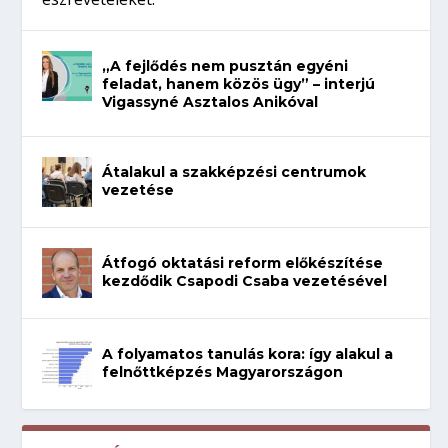
„A fejlődés nem pusztán egyéni
feladat, hanem közös ügy” – interjú
Vigassyné Asztalos Anikóval
Átalakul a szakképzési centrumok
vezetése
Átfogó oktatási reform előkészítése
kezdődik Csapodi Csaba vezetésével
A folyamatos tanulás kora: így alakul a
felnőttképzés Magyarországon