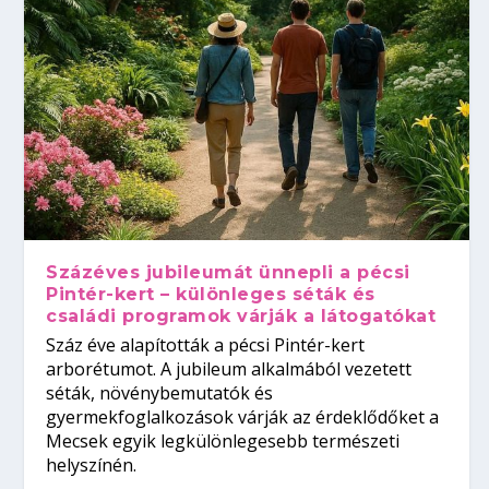
Százéves jubileumát ünnepli a pécsi
Pintér-kert – különleges séták és
családi programok várják a látogatókat
Száz éve alapították a pécsi Pintér-kert
arborétumot. A jubileum alkalmából vezetett
séták, növénybemutatók és
gyermekfoglalkozások várják az érdeklődőket a
Mecsek egyik legkülönlegesebb természeti
helyszínén.