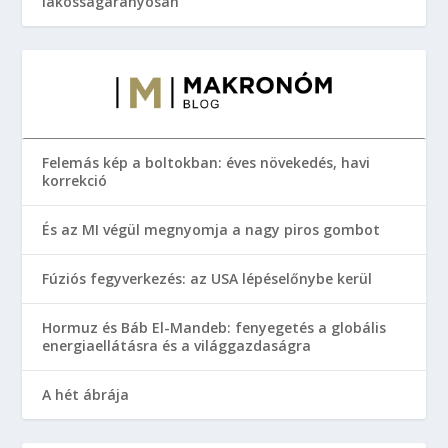
lakosságarányosan
Felemás kép a boltokban: éves növekedés, havi
korrekció
És az MI végül megnyomja a nagy piros gombot
Fúziós fegyverkezés: az USA lépéselőnybe kerül
Hormuz és Báb El-Mandeb: fenyegetés a globális
energiaellátásra és a világgazdaságra
A hét ábrája