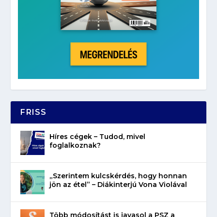
FRISS
Híres cégek – Tudod, mivel
foglalkoznak?
„Szerintem kulcskérdés, hogy honnan
jön az étel” – Diákinterjú Vona Violával
Több módosítást is javasol a PSZ a