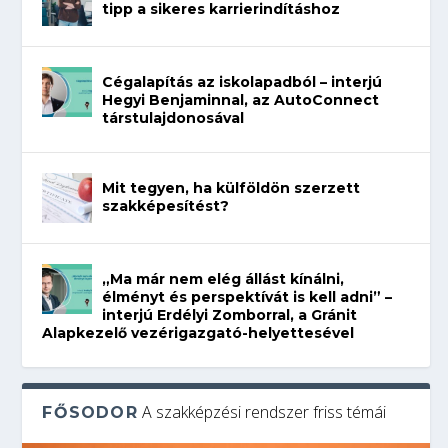
tipp a sikeres karrierindításhoz
Cégalapítás az iskolapadból – interjú
Hegyi Benjaminnal, az AutoConnect
társtulajdonosával
Mit tegyen, ha külföldön szerzett
szakképesítést?
„Ma már nem elég állást kínálni,
élményt és perspektívát is kell adni” –
interjú Erdélyi Zomborral, a Gránit
Alapkezelő vezérigazgató-helyettesével
A szakképzési rendszer friss témái
FŐSODOR