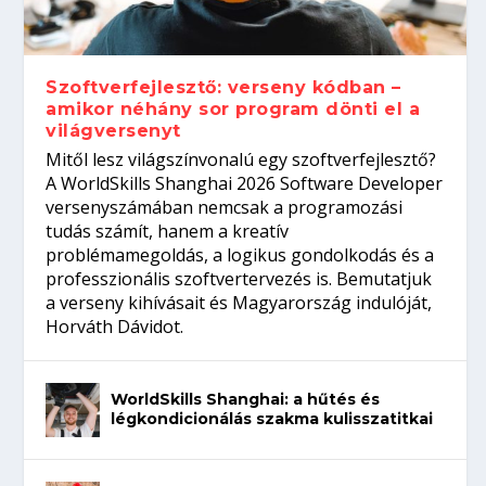
gépeket?
Tanulj szakmát!
amikor néhány sor program dönti el a
telefon nélkül?
világversenyt...
Szoftverfejlesztő: verseny kódban –
amikor néhány sor program dönti el a
világversenyt
Mitől lesz világszínvonalú egy szoftverfejlesztő?
A WorldSkills Shanghai 2026 Software Developer
versenyszámában nemcsak a programozási
tudás számít, hanem a kreatív
problémamegoldás, a logikus gondolkodás és a
professzionális szoftvertervezés is. Bemutatjuk
a verseny kihívásait és Magyarország indulóját,
Horváth Dávidot.
WorldSkills Shanghai: a hűtés és
légkondicionálás szakma kulisszatitkai