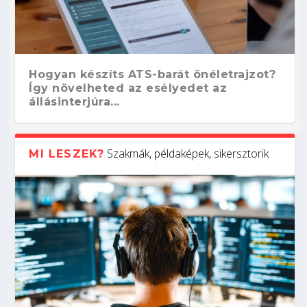
Hogyan készíts ATS-barát önéletrajzot?
Így növelheted az esélyedet az
állásinterjúra...
Szakmák, példaképek, sikersztorik
MI LESZEK?
Kitalálod, mire használják ezeket a
Nem sikerült az egyetemi felvételi?
Szoftverfejlesztő: verseny kódban –
Digitális detox – hogyan kapcsolódj ki