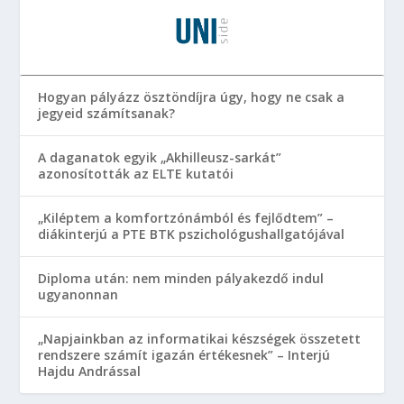
Hogyan pályázz ösztöndíjra úgy, hogy ne csak a
jegyeid számítsanak?
A daganatok egyik „Akhilleusz-sarkát”
azonosították az ELTE kutatói
„Kiléptem a komfortzónámból és fejlődtem” –
diákinterjú a PTE BTK pszichológushallgatójával
Diploma után: nem minden pályakezdő indul
ugyanonnan
„Napjainkban az informatikai készségek összetett
rendszere számít igazán értékesnek” – Interjú
Hajdu Andrással