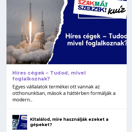
Híres cégek – Tudod, mivel
foglalkoznak?
Egyes vállalatok termékei ott vannak az
otthonunkban, mások a háttérben formálják a
modern...
Kitalálod, mire használják ezeket a
gépeket?