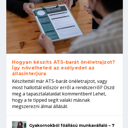
Hogyan készíts ATS-barát önéletrajzot?
Így növelheted az esélyedet az
állásinterjúra
Készítettél már ATS-barát önéletrajzot, vagy
most hallottál először erről a rendszerről? Oszd
meg a tapasztalataidat kommentben! Lehet,
hogy a te tipped segít valaki másnak
megszerezni álmai állását.
Gyakornokból főállású munkavállaló – 7