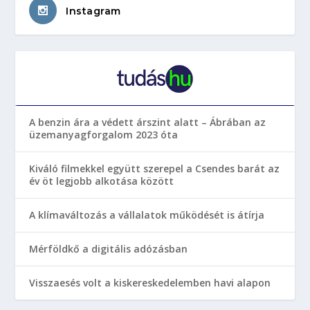
Instagram
A benzin ára a védett árszint alatt – Ábrában az
üzemanyagforgalom 2023 óta
Kiváló filmekkel együtt szerepel a Csendes barát az
év öt legjobb alkotása között
A klímaváltozás a vállalatok működését is átírja
Mérföldkő a digitális adózásban
Visszaesés volt a kiskereskedelemben havi alapon