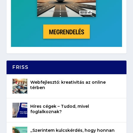
FRISS
Webfejlesztő: kreativitás az online
térben
Híres cégek – Tudod, mivel
foglalkoznak?
„Szerintem kulcskérdés, hogy honnan