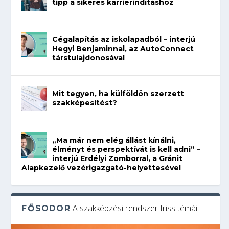
tipp a sikeres karrierindításhoz
Cégalapítás az iskolapadból – interjú
Hegyi Benjaminnal, az AutoConnect
társtulajdonosával
Mit tegyen, ha külföldön szerzett
szakképesítést?
„Ma már nem elég állást kínálni,
élményt és perspektívát is kell adni” –
interjú Erdélyi Zomborral, a Gránit
Alapkezelő vezérigazgató-helyettesével
A szakképzési rendszer friss témái
FŐSODOR