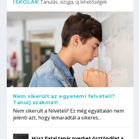
Tanulás, vizsga, új lehetőségek
ISKOLÁK
Nem sikerült az egyetemi felvételi?
Tanulj szakmát!
Nem sikerült a felvételi? Ez még egyáltalán nem
jelenti azt, hogy lemaradtál a sikeres...
Húsz fiatal tanár nyerhet ösztöndíjat a