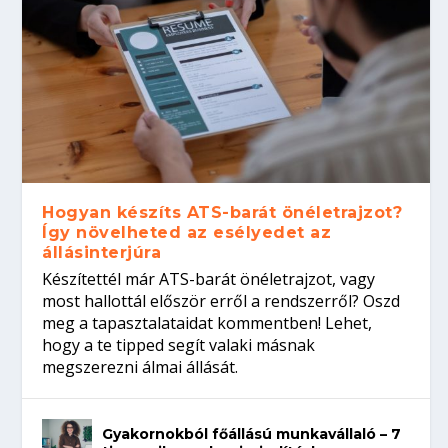
Hogyan készíts ATS-barát önéletrajzot?
Így növelheted az esélyedet az
állásinterjúra
Készítettél már ATS-barát önéletrajzot, vagy
most hallottál először erről a rendszerről? Oszd
meg a tapasztalataidat kommentben! Lehet,
hogy a te tipped segít valaki másnak
megszerezni álmai állását.
Gyakornokból főállású munkavállaló – 7