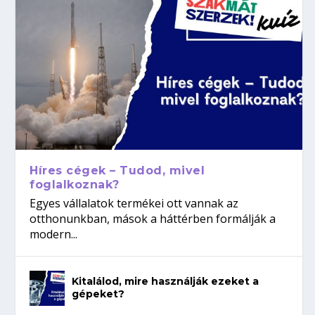
Híres cégek – Tudod, mivel
foglalkoznak?
Egyes vállalatok termékei ott vannak az
otthonunkban, mások a háttérben formálják a
modern...
Kitalálod, mire használják ezeket a
gépeket?