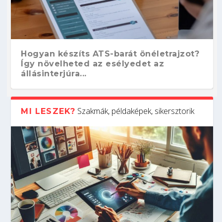
Hogyan készíts ATS-barát önéletrajzot?
Így növelheted az esélyedet az
állásinterjúra...
Szakmák, példaképek, sikersztorik
MI LESZEK?
Kitalálod, mire használják ezeket a
Nem sikerült az egyetemi felvételi?
Szoftverfejlesztő: verseny kódban –
Digitális detox – hogyan kapcsolódj ki