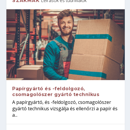
Leírások és tudnivalók
SZAKMÁK
Papírgyártó és -feldolgozó,
csomagolószer gyártó technikus
A papírgyártó, és -feldolgozó, csomagolószer
gyártó technikus vizsgálja és ellenőrzi a papír és
a...