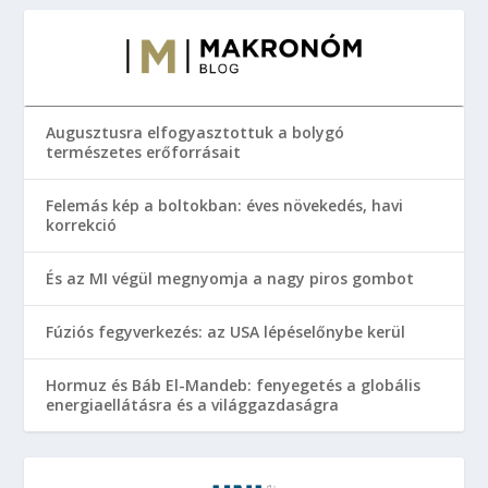
Augusztusra elfogyasztottuk a bolygó
természetes erőforrásait
Felemás kép a boltokban: éves növekedés, havi
korrekció
És az MI végül megnyomja a nagy piros gombot
Fúziós fegyverkezés: az USA lépéselőnybe kerül
Hormuz és Báb El-Mandeb: fenyegetés a globális
energiaellátásra és a világgazdaságra