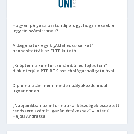
Hogyan pályázz ösztöndíjra úgy, hogy ne csak a
jegyeid számítsanak?
A daganatok egyik „Akhilleusz-sarkát”
azonosították az ELTE kutatói
„Kiléptem a komfortzónámból és fejlődtem” –
diákinterjú a PTE BTK pszichológushallgatójával
Diploma után: nem minden pályakezdő indul
ugyanonnan
„Napjainkban az informatikai készségek összetett
rendszere számít igazán értékesnek” – Interjú
Hajdu Andrással