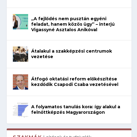
„A fejlődés nem pusztán egyéni
feladat, hanem közös ügy” – interjú
Vigassyné Asztalos Anikóval
Átalakul a szakképzési centrumok
vezetése
Átfogó oktatási reform előkészítése
kezdődik Csapodi Csaba vezetésével
A folyamatos tanulás kora: így alakul a
felnőttképzés Magyarországon