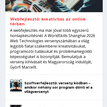
gépeket?
Tanulj szakmát!
amikor néhány sor program dönti el a
telefon nélkül?
világversenyt...
Webfejlesztő: kreativitás az online
térben
A webfejlesztés ma már jóval több egyszerű
honlapkészítésnél. A WorldSkills Shanghai 2026
Web Technologies versenyszámában a világ
legjobb fiatal szakemberei kreativitásukat,
programozói tudásukat és problémamegoldó
képességüket is bizonyítják. Bemutatjuk a
verseny kihívásait és Magyarország indulóját,
Györfi Marcellt.
Szoftverfejlesztő: verseny kódban –
amikor néhány sor program dönti el a
világversenyt