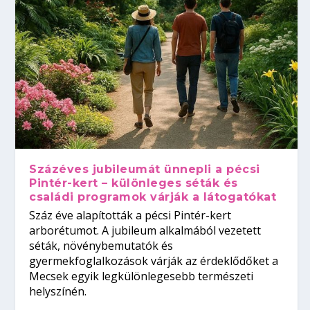
Százéves jubileumát ünnepli a pécsi
Pintér-kert – különleges séták és
családi programok várják a látogatókat
Száz éve alapították a pécsi Pintér-kert
arborétumot. A jubileum alkalmából vezetett
séták, növénybemutatók és
gyermekfoglalkozások várják az érdeklődőket a
Mecsek egyik legkülönlegesebb természeti
helyszínén.