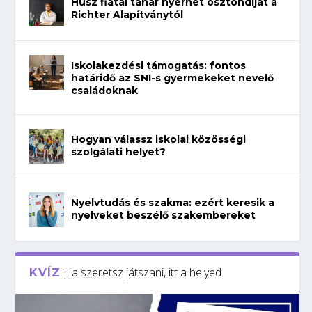
Húsz fiatal tanár nyerhet ösztöndíjat a
Richter Alapítványtól
Iskolakezdési támogatás: fontos
határidő az SNI-s gyermekeket nevelő
családoknak
Hogyan válassz iskolai közösségi
szolgálati helyet?
Nyelvtudás és szakma: ezért keresik a
nyelveket beszélő szakembereket
Ha szeretsz játszani, itt a helyed
KVÍZ