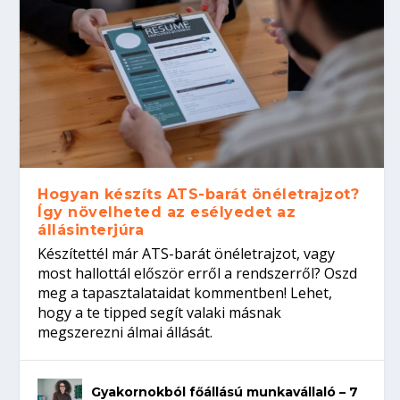
Hogyan készíts ATS-barát önéletrajzot?
Így növelheted az esélyedet az
állásinterjúra
Készítettél már ATS-barát önéletrajzot, vagy
most hallottál először erről a rendszerről? Oszd
meg a tapasztalataidat kommentben! Lehet,
hogy a te tipped segít valaki másnak
megszerezni álmai állását.
Gyakornokból főállású munkavállaló – 7