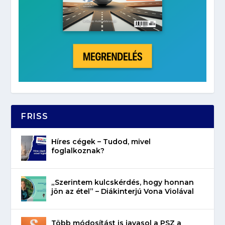
FRISS
Híres cégek – Tudod, mivel
foglalkoznak?
„Szerintem kulcskérdés, hogy honnan
jön az étel” – Diákinterjú Vona Violával
Több módosítást is javasol a PSZ a