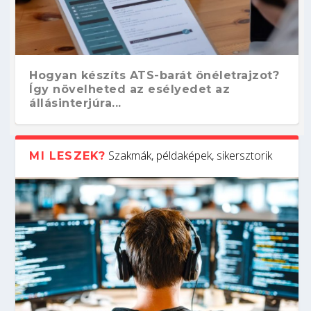
Hogyan készíts ATS-barát önéletrajzot?
Így növelheted az esélyedet az
állásinterjúra...
Szakmák, példaképek, sikersztorik
MI LESZEK?
Kitalálod, mire használják ezeket a
Nem sikerült az egyetemi felvételi?
Szoftverfejlesztő: verseny kódban –
Digitális detox – hogyan kapcsolódj ki