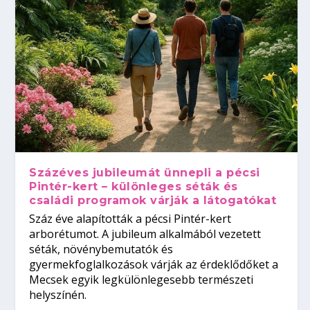
Százéves jubileumát ünnepli a pécsi
Pintér-kert – különleges séták és
családi programok várják a látogatókat
Száz éve alapították a pécsi Pintér-kert
arborétumot. A jubileum alkalmából vezetett
séták, növénybemutatók és
gyermekfoglalkozások várják az érdeklődőket a
Mecsek egyik legkülönlegesebb természeti
helyszínén.