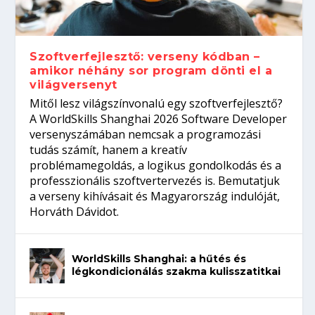
gépeket?
Tanulj szakmát!
amikor néhány sor program dönti el a
telefon nélkül?
világversenyt...
Szoftverfejlesztő: verseny kódban –
amikor néhány sor program dönti el a
világversenyt
Mitől lesz világszínvonalú egy szoftverfejlesztő?
A WorldSkills Shanghai 2026 Software Developer
versenyszámában nemcsak a programozási
tudás számít, hanem a kreatív
problémamegoldás, a logikus gondolkodás és a
professzionális szoftvertervezés is. Bemutatjuk
a verseny kihívásait és Magyarország indulóját,
Horváth Dávidot.
WorldSkills Shanghai: a hűtés és
légkondicionálás szakma kulisszatitkai