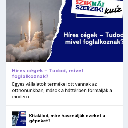
Híres cégek – Tudod, mivel
foglalkoznak?
Egyes vállalatok termékei ott vannak az
otthonunkban, mások a háttérben formálják a
modern...
Kitalálod, mire használják ezeket a
gépeket?