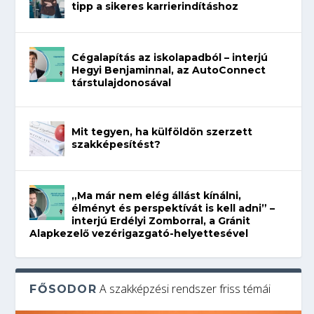
tipp a sikeres karrierindításhoz
Cégalapítás az iskolapadból – interjú
Hegyi Benjaminnal, az AutoConnect
társtulajdonosával
Mit tegyen, ha külföldön szerzett
szakképesítést?
„Ma már nem elég állást kínálni,
élményt és perspektívát is kell adni” –
interjú Erdélyi Zomborral, a Gránit
Alapkezelő vezérigazgató-helyettesével
A szakképzési rendszer friss témái
FŐSODOR