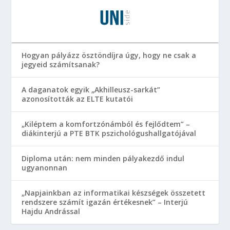
Hogyan pályázz ösztöndíjra úgy, hogy ne csak a
jegyeid számítsanak?
A daganatok egyik „Akhilleusz-sarkát”
azonosították az ELTE kutatói
„Kiléptem a komfortzónámból és fejlődtem” –
diákinterjú a PTE BTK pszichológushallgatójával
Diploma után: nem minden pályakezdő indul
ugyanonnan
„Napjainkban az informatikai készségek összetett
rendszere számít igazán értékesnek” – Interjú
Hajdu Andrással