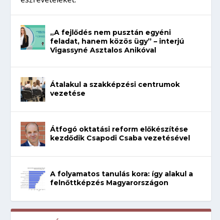
„A fejlődés nem pusztán egyéni
feladat, hanem közös ügy” – interjú
Vigassyné Asztalos Anikóval
Átalakul a szakképzési centrumok
vezetése
Átfogó oktatási reform előkészítése
kezdődik Csapodi Csaba vezetésével
A folyamatos tanulás kora: így alakul a
felnőttképzés Magyarországon