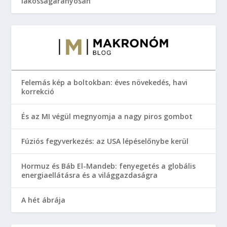
lakosságarányosan
Felemás kép a boltokban: éves növekedés, havi
korrekció
És az MI végül megnyomja a nagy piros gombot
Fúziós fegyverkezés: az USA lépéselőnybe kerül
Hormuz és Báb El-Mandeb: fenyegetés a globális
energiaellátásra és a világgazdaságra
A hét ábrája