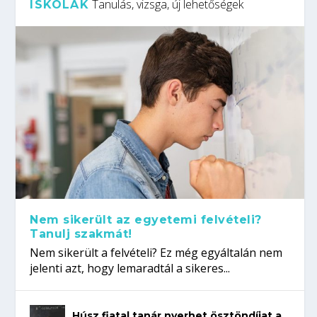
Tanulás, vizsga, új lehetőségek
ISKOLÁK
Nem sikerült az egyetemi felvételi?
Tanulj szakmát!
Nem sikerült a felvételi? Ez még egyáltalán nem
jelenti azt, hogy lemaradtál a sikeres...
Húsz fiatal tanár nyerhet ösztöndíjat a