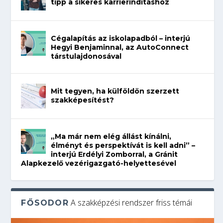
tipp a sikeres karrierindításhoz
Cégalapítás az iskolapadból – interjú
Hegyi Benjaminnal, az AutoConnect
társtulajdonosával
Mit tegyen, ha külföldön szerzett
szakképesítést?
„Ma már nem elég állást kínálni,
élményt és perspektívát is kell adni” –
interjú Erdélyi Zomborral, a Gránit
Alapkezelő vezérigazgató-helyettesével
A szakképzési rendszer friss témái
FŐSODOR