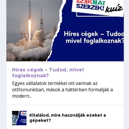
Híres cégek – Tudod, mivel
foglalkoznak?
Egyes vállalatok termékei ott vannak az
otthonunkban, mások a háttérben formálják a
modern...
Kitalálod, mire használják ezeket a
gépeket?