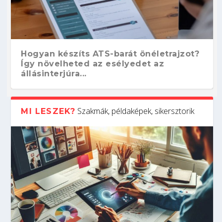
Hogyan készíts ATS-barát önéletrajzot?
Így növelheted az esélyedet az
állásinterjúra...
Szakmák, példaképek, sikersztorik
MI LESZEK?
Kitalálod, mire használják ezeket a
Nem sikerült az egyetemi felvételi?
Szoftverfejlesztő: verseny kódban –
Digitális detox – hogyan kapcsolódj ki