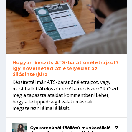
Hogyan készíts ATS-barát önéletrajzot?
Így növelheted az esélyedet az
állásinterjúra
Készítettél már ATS-barát önéletrajzot, vagy
most hallottál először erről a rendszerről? Oszd
meg a tapasztalataidat kommentben! Lehet,
hogy a te tipped segít valaki másnak
megszerezni álmai állását.
Gyakornokból főállású munkavállaló – 7