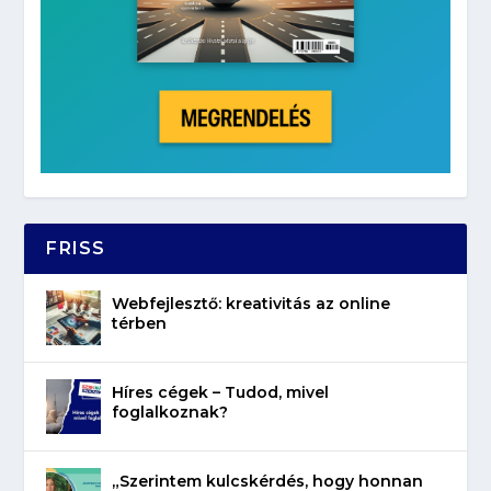
FRISS
Webfejlesztő: kreativitás az online
térben
Híres cégek – Tudod, mivel
foglalkoznak?
„Szerintem kulcskérdés, hogy honnan