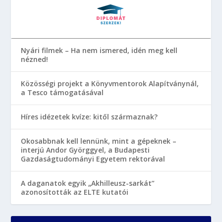
Nyári filmek – Ha nem ismered, idén meg kell
nézned!
Közösségi projekt a Könyvmentorok Alapítványnál,
a Tesco támogatásával
Híres idézetek kvíze: kitől származnak?
Okosabbnak kell lennünk, mint a gépeknek –
interjú Andor Györggyel, a Budapesti
Gazdaságtudományi Egyetem rektorával
A daganatok egyik „Akhilleusz-sarkát”
azonosították az ELTE kutatói