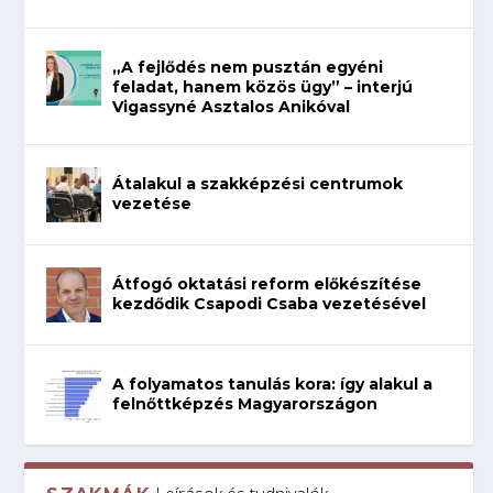
„A fejlődés nem pusztán egyéni
feladat, hanem közös ügy” – interjú
Vigassyné Asztalos Anikóval
Átalakul a szakképzési centrumok
vezetése
Átfogó oktatási reform előkészítése
kezdődik Csapodi Csaba vezetésével
A folyamatos tanulás kora: így alakul a
felnőttképzés Magyarországon