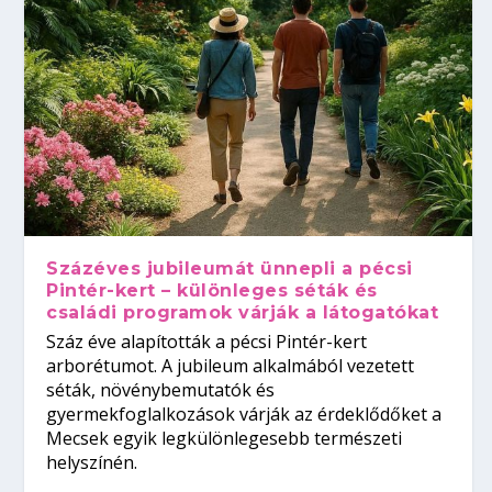
Százéves jubileumát ünnepli a pécsi
Pintér-kert – különleges séták és
családi programok várják a látogatókat
Száz éve alapították a pécsi Pintér-kert
arborétumot. A jubileum alkalmából vezetett
séták, növénybemutatók és
gyermekfoglalkozások várják az érdeklődőket a
Mecsek egyik legkülönlegesebb természeti
helyszínén.