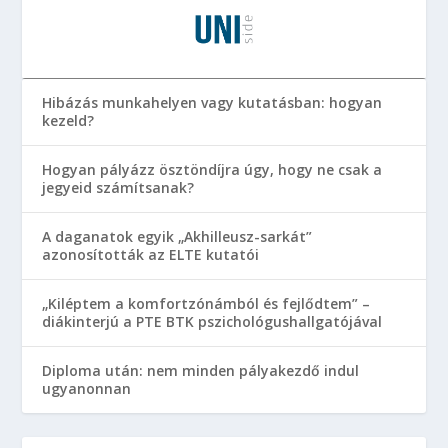
Hibázás munkahelyen vagy kutatásban: hogyan
kezeld?
Hogyan pályázz ösztöndíjra úgy, hogy ne csak a
jegyeid számítsanak?
A daganatok egyik „Akhilleusz-sarkát”
azonosították az ELTE kutatói
„Kiléptem a komfortzónámból és fejlődtem” –
diákinterjú a PTE BTK pszichológushallgatójával
Diploma után: nem minden pályakezdő indul
ugyanonnan