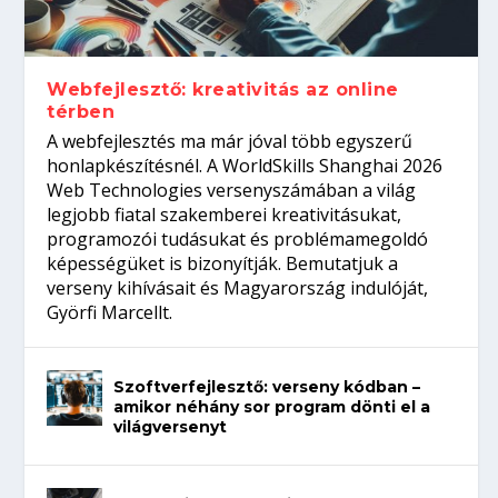
gépeket?
Tanulj szakmát!
amikor néhány sor program dönti el a
telefon nélkül?
világversenyt...
Webfejlesztő: kreativitás az online
térben
A webfejlesztés ma már jóval több egyszerű
honlapkészítésnél. A WorldSkills Shanghai 2026
Web Technologies versenyszámában a világ
legjobb fiatal szakemberei kreativitásukat,
programozói tudásukat és problémamegoldó
képességüket is bizonyítják. Bemutatjuk a
verseny kihívásait és Magyarország indulóját,
Györfi Marcellt.
Szoftverfejlesztő: verseny kódban –
amikor néhány sor program dönti el a
világversenyt