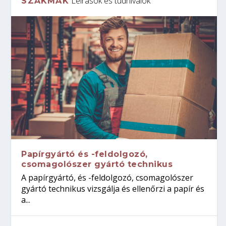
Leírások és tudnivalók
SZAKMÁK
Papírgyártó és -feldolgozó,
csomagolószer gyártó technikus
A papírgyártó, és -feldolgozó, csomagolószer
gyártó technikus vizsgálja és ellenőrzi a papír és
a...