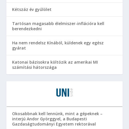
Kétszáz év gyűlölet
Tartósan magasabb élelmiszer-inflációra kell
berendezkedni
Ha nem rendelsz Kínából, küldenek egy egész
gyárat
Katonai bázisokra költözik az amerikai MI
számítási hátországa
Okosabbnak kell lennünk, mint a gépeknek –
interjú Andor Györggyel, a Budapesti
Gazdaságtudományi Egyetem rektorával