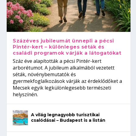
Százéves jubileumát ünnepli a pécsi
Pintér-kert – különleges séták és
családi programok várják a látogatókat
Száz éve alapították a pécsi Pintér-kert
arborétumot. A jubileum alkalmából vezetett
séták, növénybemutatók és
gyermekfoglalkozások várják az érdeklődőket a
Mecsek egyik legkülönlegesebb természeti
helyszínén.
A világ legnagyobb turisztikai
csalódásai – Budapest is a listán