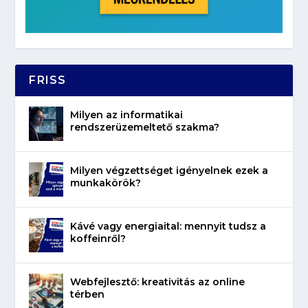
FRISS
Milyen az informatikai
rendszerüzemeltető szakma?
Milyen végzettséget igényelnek ezek a
munkakörök?
Kávé vagy energiaital: mennyit tudsz a
koffeinről?
Webfejlesztő: kreativitás az online
térben