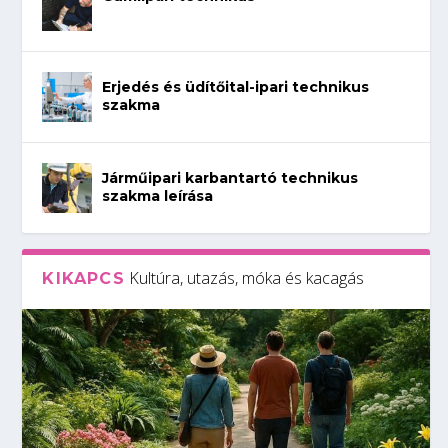
Erjedés és üdítőital-ipari technikus
szakma
Járműipari karbantartó technikus
szakma leírása
Kultúra, utazás, móka és kacagás
KIKAPCS