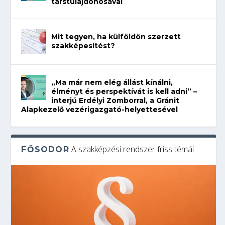
társtulajdonosával
Mit tegyen, ha külföldön szerzett
szakképesítést?
„Ma már nem elég állást kínálni,
élményt és perspektívát is kell adni” –
interjú Erdélyi Zomborral, a Gránit
Alapkezelő vezérigazgató-helyettesével
A szakképzési rendszer friss témái
FŐSODOR