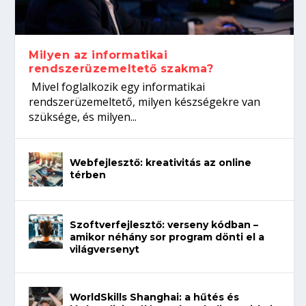
koffeinről?
Így növelheted az esélyedet az
gépeket?
Tanulj szakmát!
állásinterjúra...
Milyen az informatikai
rendszerüzemeltető szakma?
Mivel foglalkozik egy informatikai
rendszerüzemeltető, milyen készségekre van
szüksége, és milyen...
Webfejlesztő: kreativitás az online
térben
Szoftverfejlesztő: verseny kódban –
amikor néhány sor program dönti el a
világversenyt
WorldSkills Shanghai: a hűtés és