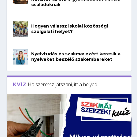
családoknak
Hogyan válassz iskolai közösségi
szolgálati helyet?
Nyelvtudás és szakma: ezért keresik a
nyelveket beszélő szakembereket
Ha szeretsz játszani, itt a helyed
KVÍZ