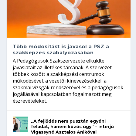
Több módosítást is javasol a PSZ a
szakképzés szabályozásában
A Pedagógusok Szakszervezete elküldte
javaslatait az illetékes tárcának. A szervezet
többek között a szakképzési centrumok
működésével, a vezetői kinevezésekkel, a
szakmai vizsgák rendszerével és a pedagógusok
jogállásával kapcsolatban fogalmazott meg
észrevételeket.
„A fejlődés nem pusztán egyéni
feladat, hanem közös ügy” – interjú
Vigassyné Asztalos Anikóval