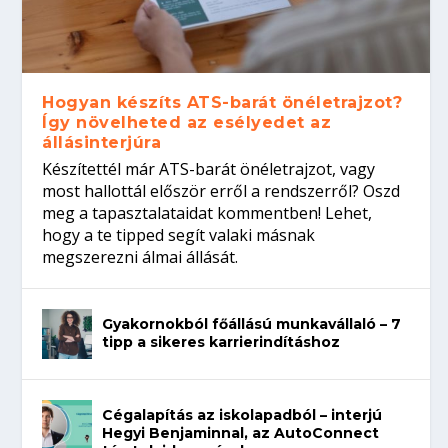
Hogyan készíts ATS-barát önéletrajzot?
Így növelheted az esélyedet az
állásinterjúra
Készítettél már ATS-barát önéletrajzot, vagy
most hallottál először erről a rendszerről? Oszd
meg a tapasztalataidat kommentben! Lehet,
hogy a te tipped segít valaki másnak
megszerezni álmai állását.
Gyakornokból főállású munkavállaló – 7
tipp a sikeres karrierindításhoz
Cégalapítás az iskolapadból – interjú
Hegyi Benjaminnal, az AutoConnect