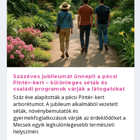
Százéves jubileumát ünnepli a pécsi
Pintér-kert – különleges séták és
családi programok várják a látogatókat
Száz éve alapították a pécsi Pintér-kert
arborétumot. A jubileum alkalmából vezetett
séták, növénybemutatók és
gyermekfoglalkozások várják az érdeklődőket a
Mecsek egyik legkülönlegesebb természeti
helyszínén.