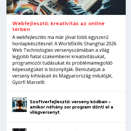
gépeket?
Tanulj szakmát!
amikor néhány sor program dönti el a
telefon nélkül?
világversenyt...
Webfejlesztő: kreativitás az online
térben
A webfejlesztés ma már jóval több egyszerű
honlapkészítésnél. A WorldSkills Shanghai 2026
Web Technologies versenyszámában a világ
legjobb fiatal szakemberei kreativitásukat,
programozói tudásukat és problémamegoldó
képességüket is bizonyítják. Bemutatjuk a
verseny kihívásait és Magyarország indulóját,
Györfi Marcellt.
Szoftverfejlesztő: verseny kódban –
amikor néhány sor program dönti el a
világversenyt