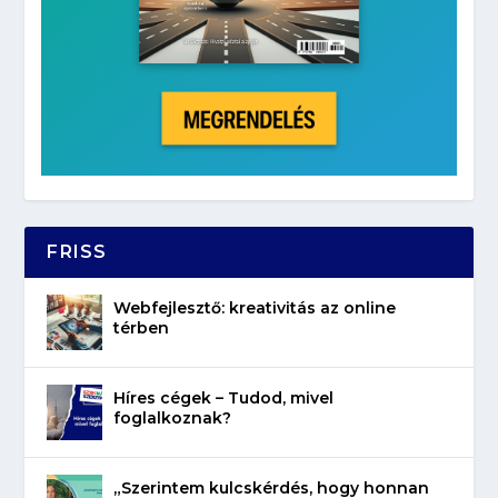
FRISS
Webfejlesztő: kreativitás az online
térben
Híres cégek – Tudod, mivel
foglalkoznak?
„Szerintem kulcskérdés, hogy honnan