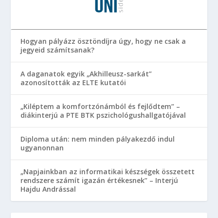
Hogyan pályázz ösztöndíjra úgy, hogy ne csak a
jegyeid számítsanak?
A daganatok egyik „Akhilleusz-sarkát”
azonosították az ELTE kutatói
„Kiléptem a komfortzónámból és fejlődtem” –
diákinterjú a PTE BTK pszichológushallgatójával
Diploma után: nem minden pályakezdő indul
ugyanonnan
„Napjainkban az informatikai készségek összetett
rendszere számít igazán értékesnek” – Interjú
Hajdu Andrással