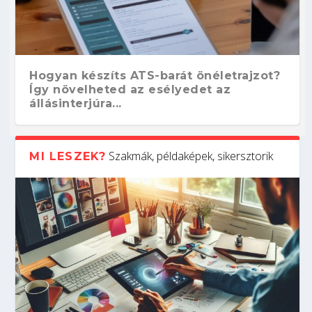
Hogyan készíts ATS-barát önéletrajzot?
Így növelheted az esélyedet az
állásinterjúra...
Szakmák, példaképek, sikersztorik
MI LESZEK?
Kitalálod, mire használják ezeket a
Nem sikerült az egyetemi felvételi?
Szoftverfejlesztő: verseny kódban –
Digitális detox – hogyan kapcsolódj ki