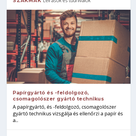
Leírások és tudnivalók
SZAKMÁK
Papírgyártó és -feldolgozó,
csomagolószer gyártó technikus
A papírgyártó, és -feldolgozó, csomagolószer
gyártó technikus vizsgálja és ellenőrzi a papír és
a...