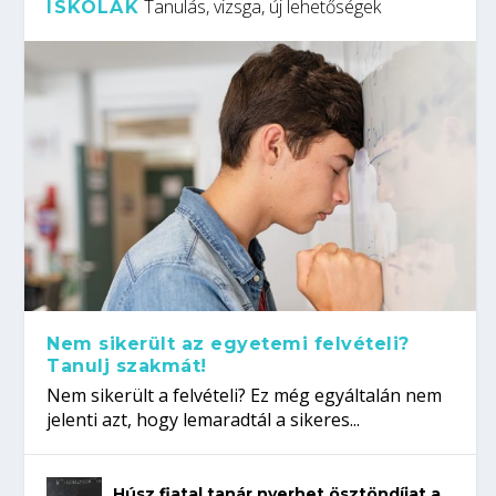
Tanulás, vizsga, új lehetőségek
ISKOLÁK
Nem sikerült az egyetemi felvételi?
Tanulj szakmát!
Nem sikerült a felvételi? Ez még egyáltalán nem
jelenti azt, hogy lemaradtál a sikeres...
Húsz fiatal tanár nyerhet ösztöndíjat a