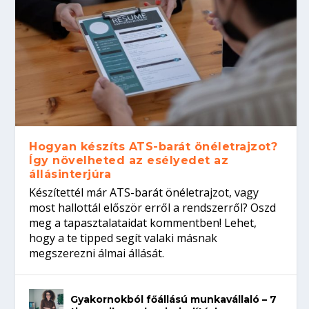
Hogyan készíts ATS-barát önéletrajzot?
Így növelheted az esélyedet az
állásinterjúra
Készítettél már ATS-barát önéletrajzot, vagy
most hallottál először erről a rendszerről? Oszd
meg a tapasztalataidat kommentben! Lehet,
hogy a te tipped segít valaki másnak
megszerezni álmai állását.
Gyakornokból főállású munkavállaló – 7