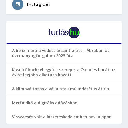
Instagram
A benzin ára a védett árszint alatt – Ábrában az
üzemanyagforgalom 2023 óta
Kiváló filmekkel együtt szerepel a Csendes barát az
év öt legjobb alkotása között
A klímaváltozás a vállalatok működését is átírja
Mérföldkő a digitális adózásban
Visszaesés volt a kiskereskedelemben havi alapon