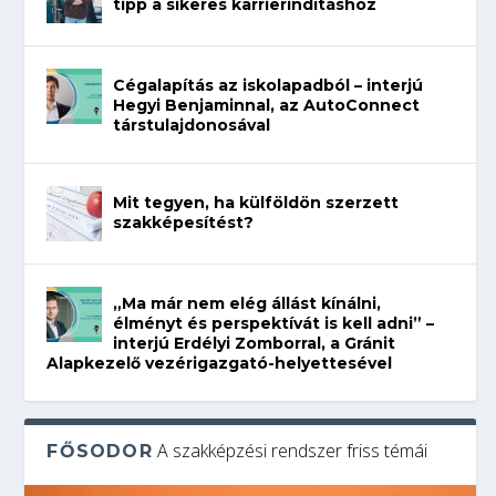
tipp a sikeres karrierindításhoz
Cégalapítás az iskolapadból – interjú
Hegyi Benjaminnal, az AutoConnect
társtulajdonosával
Mit tegyen, ha külföldön szerzett
szakképesítést?
„Ma már nem elég állást kínálni,
élményt és perspektívát is kell adni” –
interjú Erdélyi Zomborral, a Gránit
Alapkezelő vezérigazgató-helyettesével
A szakképzési rendszer friss témái
FŐSODOR