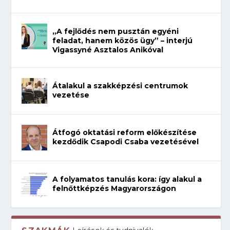
„A fejlődés nem pusztán egyéni
feladat, hanem közös ügy” – interjú
Vigassyné Asztalos Anikóval
Átalakul a szakképzési centrumok
vezetése
Átfogó oktatási reform előkészítése
kezdődik Csapodi Csaba vezetésével
A folyamatos tanulás kora: így alakul a
felnőttképzés Magyarországon