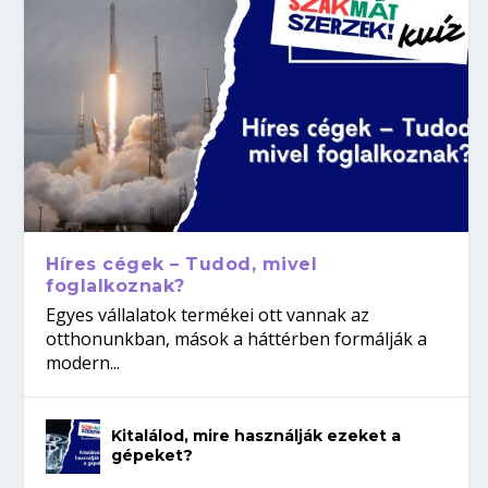
Híres cégek – Tudod, mivel
foglalkoznak?
Egyes vállalatok termékei ott vannak az
otthonunkban, mások a háttérben formálják a
modern...
Kitalálod, mire használják ezeket a
gépeket?