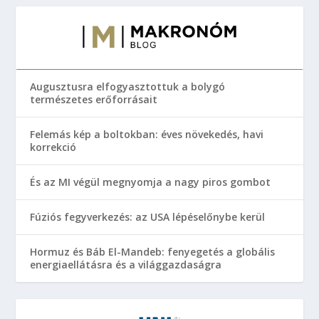
Augusztusra elfogyasztottuk a bolygó
természetes erőforrásait
Felemás kép a boltokban: éves növekedés, havi
korrekció
És az MI végül megnyomja a nagy piros gombot
Fúziós fegyverkezés: az USA lépéselőnybe kerül
Hormuz és Báb El-Mandeb: fenyegetés a globális
energiaellátásra és a világgazdaságra