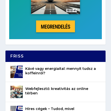
FRISS
Kávé vagy energiaital: mennyit tudsz a
koffeinről?
Webfejlesztő: kreativitás az online
térben
Híres cégek – Tudod, mivel