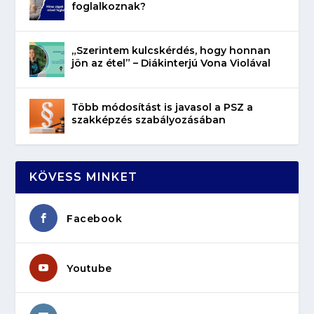
foglalkoznak?
„Szerintem kulcskérdés, hogy honnan
jön az étel” – Diákinterjú Vona Violával
Több módosítást is javasol a PSZ a
szakképzés szabályozásában
KÖVESS MINKET
Facebook
Youtube