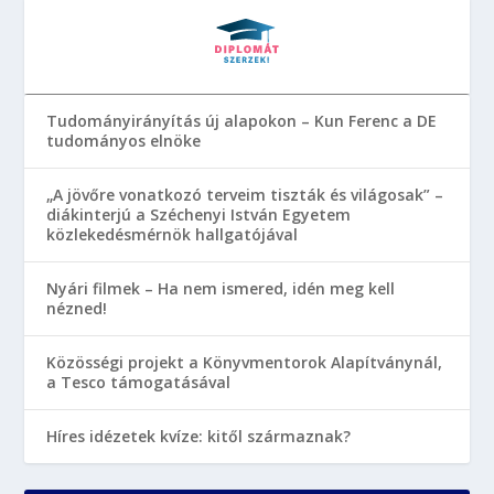
Tudományirányítás új alapokon – Kun Ferenc a DE
tudományos elnöke
„A jövőre vonatkozó terveim tiszták és világosak” –
diákinterjú a Széchenyi István Egyetem
közlekedésmérnök hallgatójával
Nyári filmek – Ha nem ismered, idén meg kell
nézned!
Közösségi projekt a Könyvmentorok Alapítványnál,
a Tesco támogatásával
Híres idézetek kvíze: kitől származnak?