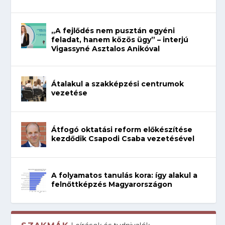
„A fejlődés nem pusztán egyéni
feladat, hanem közös ügy” – interjú
Vigassyné Asztalos Anikóval
Átalakul a szakképzési centrumok
vezetése
Átfogó oktatási reform előkészítése
kezdődik Csapodi Csaba vezetésével
A folyamatos tanulás kora: így alakul a
felnőttképzés Magyarországon