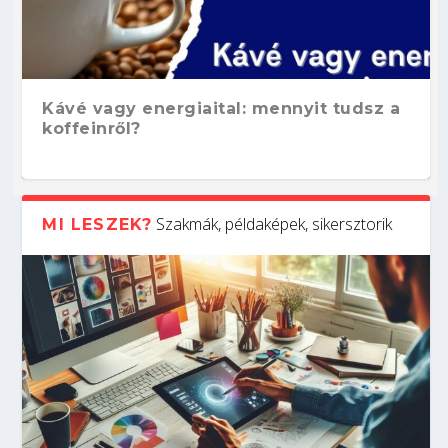
Kávé vagy energiaital: mennyit tudsz a
koffeinről?
Szakmák, példaképek, sikersztorik
MI LESZEK?
Hogyan készíts ATS-barát önéletrajzot?
Kitalálod, mire használják ezeket a
Nem sikerült az egyetemi felvételi?
Szoftverfejlesztő: verseny kódban –