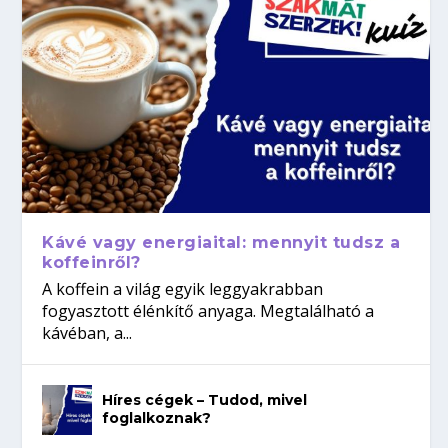
Kávé vagy energiaital: mennyit tudsz a
koffeinről?
A koffein a világ egyik leggyakrabban
fogyasztott élénkítő anyaga. Megtalálható a
kávéban, a...
Híres cégek – Tudod, mivel
foglalkoznak?