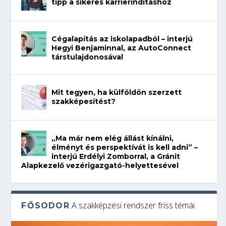
tipp a sikeres karrierindításhoz
Cégalapítás az iskolapadból – interjú
Hegyi Benjaminnal, az AutoConnect
társtulajdonosával
Mit tegyen, ha külföldön szerzett
szakképesítést?
„Ma már nem elég állást kínálni,
élményt és perspektívát is kell adni” –
interjú Erdélyi Zomborral, a Gránit
Alapkezelő vezérigazgató-helyettesével
A szakképzési rendszer friss témái
FŐSODOR