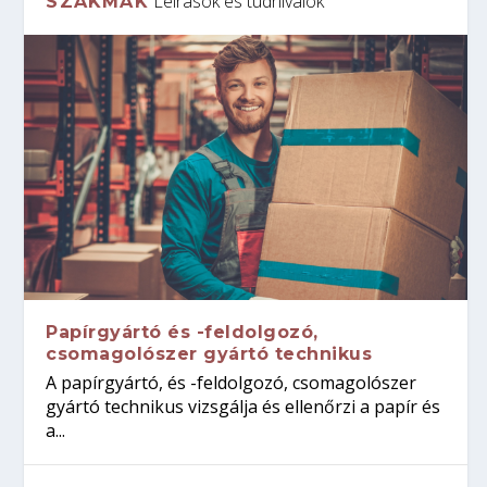
Leírások és tudnivalók
SZAKMÁK
Papírgyártó és -feldolgozó,
csomagolószer gyártó technikus
A papírgyártó, és -feldolgozó, csomagolószer
gyártó technikus vizsgálja és ellenőrzi a papír és
a...