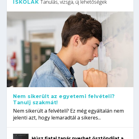
Tanulás, vizsga, új lehetőségek
ISKOLÁK
Nem sikerült az egyetemi felvételi?
Tanulj szakmát!
Nem sikerült a felvételi? Ez még egyáltalán nem
jelenti azt, hogy lemaradtál a sikeres...
Húsz fiatal tanár nyerhet ösztöndíjat a