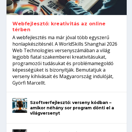
Így növelheted az esélyedet az
gépeket?
Tanulj szakmát!
amikor néhány sor program dönti el a
állásinterjúra...
világversenyt...
Webfejlesztő: kreativitás az online
térben
A webfejlesztés ma már jóval több egyszerű
honlapkészítésnél. A WorldSkills Shanghai 2026
Web Technologies versenyszámában a világ
legjobb fiatal szakemberei kreativitásukat,
programozói tudásukat és problémamegoldó
képességüket is bizonyítják. Bemutatjuk a
verseny kihívásait és Magyarország indulóját,
Györfi Marcellt.
Szoftverfejlesztő: verseny kódban –
amikor néhány sor program dönti el a
világversenyt