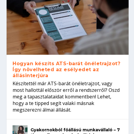
Hogyan készíts ATS-barát önéletrajzot?
Így növelheted az esélyedet az
állásinterjúra
Készítettél már ATS-barát önéletrajzot, vagy
most hallottál először erről a rendszerről? Oszd
meg a tapasztalataidat kommentben! Lehet,
hogy a te tipped segít valaki másnak
megszerezni álmai állását.
Gyakornokból főállású munkavállaló – 7