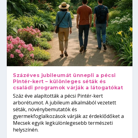
Százéves jubileumát ünnepli a pécsi
Pintér-kert – különleges séták és
családi programok várják a látogatókat
Száz éve alapították a pécsi Pintér-kert
arborétumot. A jubileum alkalmából vezetett
séták, növénybemutatók és
gyermekfoglalkozások várják az érdeklődőket a
Mecsek egyik legkülönlegesebb természeti
helyszínén.