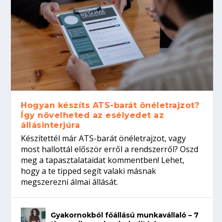
Hogyan készíts ATS-barát önéletrajzot?
Így növelheted az esélyedet az
állásinterjúra
Készítettél már ATS-barát önéletrajzot, vagy
most hallottál először erről a rendszerről? Oszd
meg a tapasztalataidat kommentben! Lehet,
hogy a te tipped segít valaki másnak
megszerezni álmai állását.
Gyakornokból főállású munkavállaló – 7