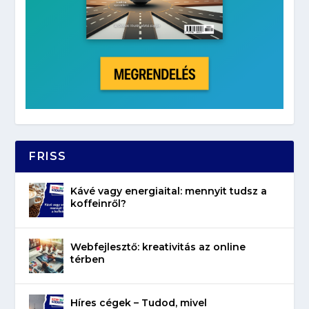
FRISS
Kávé vagy energiaital: mennyit tudsz a
koffeinről?
Webfejlesztő: kreativitás az online
térben
Híres cégek – Tudod, mivel