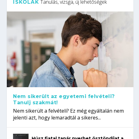
Tanulás, vizsga, új lehetőségek
ISKOLÁK
Nem sikerült az egyetemi felvételi?
Tanulj szakmát!
Nem sikerült a felvételi? Ez még egyáltalán nem
jelenti azt, hogy lemaradtál a sikeres...
Húsz fiatal tanár nyerhet ösztöndíjat a