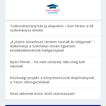
Tudományirányítás új alapokon – Kun Ferenc a DE
tudományos elnöke
„A jövőre vonatkozó terveim tiszták és világosak” –
diákinterjú a Széchenyi István Egyetem
közlekedésmérnök hallgatójával
Nyári filmek – Ha nem ismered, idén meg kell
nézned!
Közösségi projekt a Könyvmentorok Alapítványnál,
a Tesco támogatásával
Híres idézetek kvíze: kitől származnak?