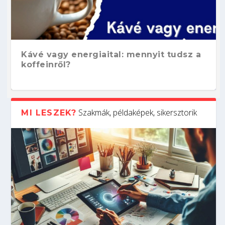
Kávé vagy energiaital: mennyit tudsz a
koffeinről?
Szakmák, példaképek, sikersztorik
MI LESZEK?
Hogyan készíts ATS-barát önéletrajzot?
Kitalálod, mire használják ezeket a
Nem sikerült az egyetemi felvételi?
Szoftverfejlesztő: verseny kódban –