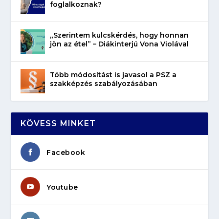
foglalkoznak?
„Szerintem kulcskérdés, hogy honnan
jön az étel” – Diákinterjú Vona Violával
Több módosítást is javasol a PSZ a
szakképzés szabályozásában
KÖVESS MINKET
Facebook
Youtube