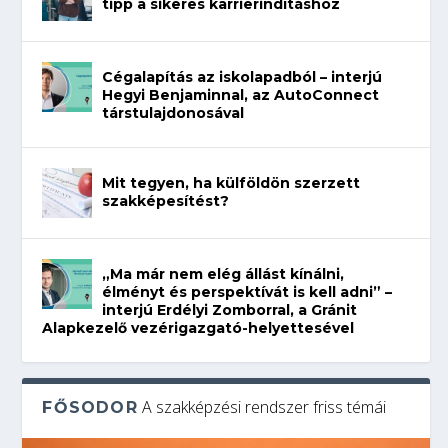
tipp a sikeres karrierindításhoz
Cégalapítás az iskolapadból – interjú
Hegyi Benjaminnal, az AutoConnect
társtulajdonosával
Mit tegyen, ha külföldön szerzett
szakképesítést?
„Ma már nem elég állást kínálni,
élményt és perspektívát is kell adni” –
interjú Erdélyi Zomborral, a Gránit
Alapkezelő vezérigazgató-helyettesével
A szakképzési rendszer friss témái
FŐSODOR