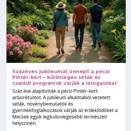
Százéves jubileumát ünnepli a pécsi
Pintér-kert – különleges séták és
családi programok várják a látogatókat
Száz éve alapították a pécsi Pintér-kert
arborétumot. A jubileum alkalmából vezetett
séták, növénybemutatók és
gyermekfoglalkozások várják az érdeklődőket a
Mecsek egyik legkülönlegesebb természeti
helyszínén.