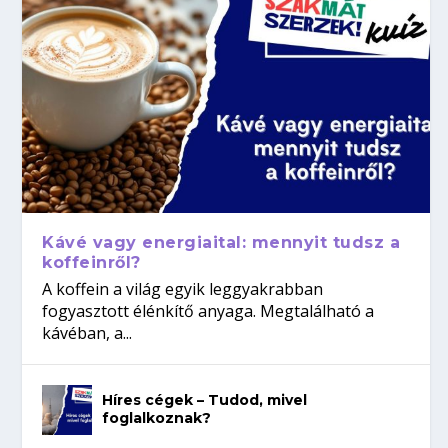
Kávé vagy energiaital: mennyit tudsz a
koffeinről?
A koffein a világ egyik leggyakrabban
fogyasztott élénkítő anyaga. Megtalálható a
kávéban, a...
Híres cégek – Tudod, mivel
foglalkoznak?