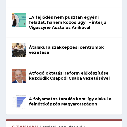
„A fejlődés nem pusztán egyéni
feladat, hanem közös ügy” – interjú
Vigassyné Asztalos Anikóval
Átalakul a szakképzési centrumok
vezetése
Átfogó oktatási reform előkészítése
kezdődik Csapodi Csaba vezetésével
A folyamatos tanulás kora: így alakul a
felnőttképzés Magyarországon