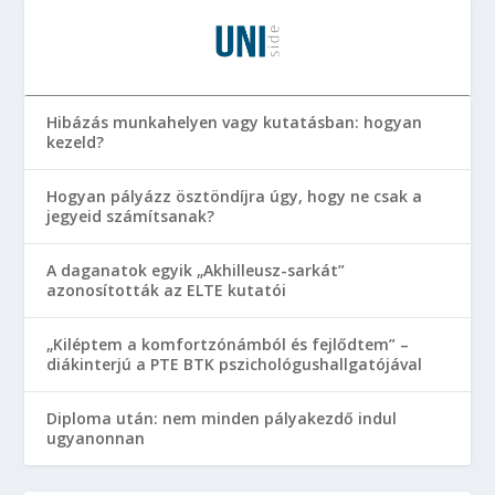
Hibázás munkahelyen vagy kutatásban: hogyan
kezeld?
Hogyan pályázz ösztöndíjra úgy, hogy ne csak a
jegyeid számítsanak?
A daganatok egyik „Akhilleusz-sarkát”
azonosították az ELTE kutatói
„Kiléptem a komfortzónámból és fejlődtem” –
diákinterjú a PTE BTK pszichológushallgatójával
Diploma után: nem minden pályakezdő indul
ugyanonnan