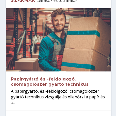
Leírások és tudnivalók
SZAKMÁK
Papírgyártó és -feldolgozó,
csomagolószer gyártó technikus
A papírgyártó, és -feldolgozó, csomagolószer
gyártó technikus vizsgálja és ellenőrzi a papír és
a...