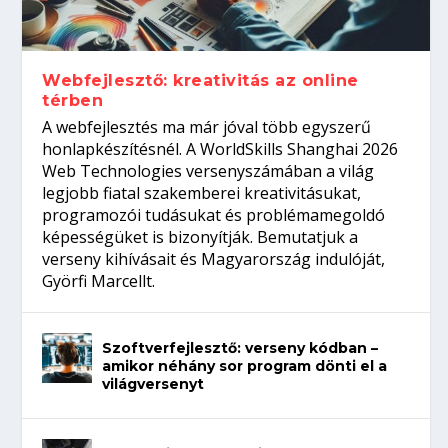
Így növelheted az esélyedet az
gépeket?
Tanulj szakmát!
amikor néhány sor program dönti el a
állásinterjúra...
világversenyt...
Webfejlesztő: kreativitás az online
térben
A webfejlesztés ma már jóval több egyszerű
honlapkészítésnél. A WorldSkills Shanghai 2026
Web Technologies versenyszámában a világ
legjobb fiatal szakemberei kreativitásukat,
programozói tudásukat és problémamegoldó
képességüket is bizonyítják. Bemutatjuk a
verseny kihívásait és Magyarország indulóját,
Györfi Marcellt.
Szoftverfejlesztő: verseny kódban –
amikor néhány sor program dönti el a
világversenyt