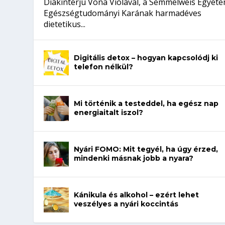
Diákinterjú Vona Violával, a Semmelweis Egyet
Egészségtudományi Karának harmadéves
dietetikus...
Digitális detox – hogyan kapcsolódj ki
telefon nélkül?
Mi történik a testeddel, ha egész nap
energiaitalt iszol?
Nyári FOMO: Mit tegyél, ha úgy érzed,
mindenki másnak jobb a nyara?
Kánikula és alkohol – ezért lehet
veszélyes a nyári koccintás