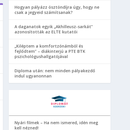
Hogyan pályázz ösztöndíjra úgy, hogy ne
csak a jegyeid számítsanak?
A daganatok egyik „Akhilleusz-sarkát”
azonosították az ELTE kutatói
„Kiléptem a komfortzónámból és
fejlődtem” – diákinterjú a PTE BTK
pszichológushallgatójával
Diploma után: nem minden pályakezdő
indul ugyanonnan
Nyári filmek – Ha nem ismered, idén meg
kell nézned!