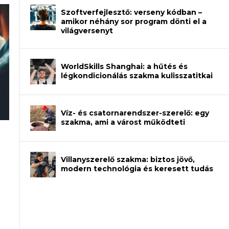
Szoftverfejlesztő: verseny kódban –
amikor néhány sor program dönti el a
világversenyt
WorldSkills Shanghai: a hűtés és
légkondicionálás szakma kulisszatitkai
Víz- és csatornarendszer-szerelő: egy
szakma, ami a várost működteti
an – amikor néhány sor program dönti
Villanyszerelő szakma: biztos jövő,
modern technológia és keresett tudás
et a gépeket?
eli? Tanulj szakmát!
ódj ki telefon nélkül?