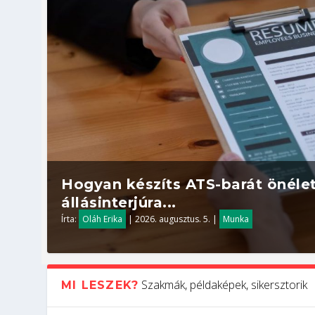
Hogyan készíts ATS-barát önélet
állásinterjúra...
Írta:
Oláh Erika
|
2026. augusztus. 5.
|
Munka
Szakmák, példaképek, sikersztorik
MI LESZEK?