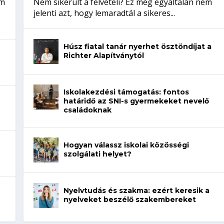
em
Nem sikerült a felvételi? Ez még egyáltalán nem
jelenti azt, hogy lemaradtál a sikeres...
Húsz fiatal tanár nyerhet ösztöndíjat a
Richter Alapítványtól
Iskolakezdési támogatás: fontos
határidő az SNI-s gyermekeket nevelő
családoknak
Hogyan válassz iskolai közösségi
szolgálati helyet?
Nyelvtudás és szakma: ezért keresik a
nyelveket beszélő szakembereket