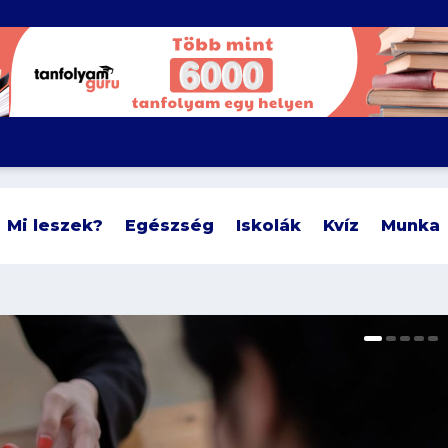
Mi leszek?
Egészség
Iskolák
Kvíz
Munka