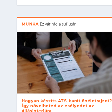
Ez vár rád a suli után
MUNKA
Hogyan készíts ATS-barát önéletrajzot?
Így növelheted az esélyedet az
állásinterjúra