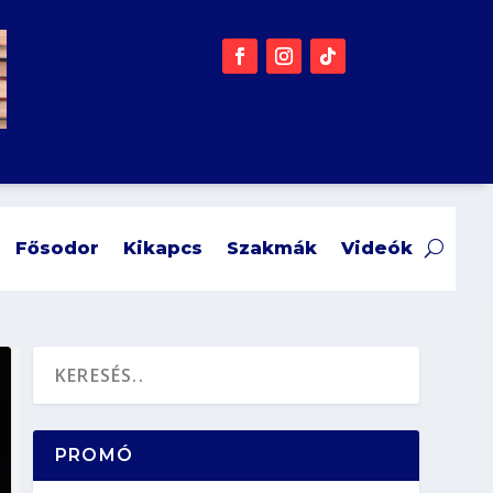
Fősodor
Kikapcs
Szakmák
Videók
PROMÓ