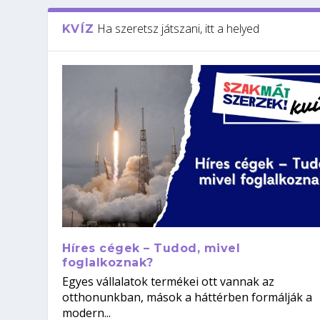
Ha szeretsz játszani, itt a helyed
KVÍZ
Híres cégek – Tudod, mivel
foglalkoznak?
Egyes vállalatok termékei ott vannak az
otthonunkban, mások a háttérben formálják a
modern...