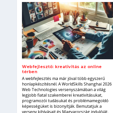
Webfejlesztő: kreativitás az online
térben
Szoftverfejlesztő: verseny kódb
A webfejlesztés ma már jóval több egyszerű
Kitalálod, mire használják ezek
Nem sikerült az egyetemi felvét
el a világversenyt...
Digitális detox – hogyan kapcsol
honlapkészítésnél. A WorldSkills Shanghai 2026
Web Technologies versenyszámában a világ
Írta:
Írta:
Írta:
Írta:
Tóth Mónika
Oláh Erika
Szakmát Szerzek
Oláh Erika
|
|
|
2026. augusztus. 4.
2026. augusztus. 3.
2026. augusztus. 4.
|
2026. augusztus. 3.
|
|
|
Iskolák
Egészség
Kvíz
|
Mi leszek?
legjobb fiatal szakemberei kreativitásukat,
programozói tudásukat és problémamegoldó
képességüket is bizonyítják. Bemutatjuk a
verseny kihívásait és Magyarország indulóját,