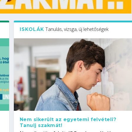
Tanulás, vizsga, új lehetőségek
ISKOLÁK
Nem sikerült az egyetemi felvételi?
Tanulj szakmát!