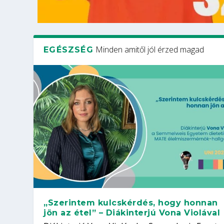
Minden amitől jól érzed magad
EGÉSZSÉG
„Szerintem kulcskérdés, hogy honnan
jön az étel” – Diákinterjú Vona Violával