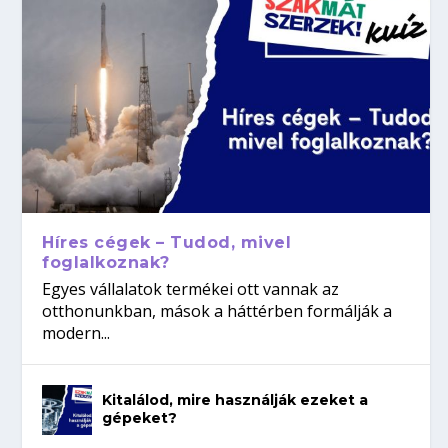
Híres cégek – Tudod, mivel
foglalkoznak?
Egyes vállalatok termékei ott vannak az
otthonunkban, mások a háttérben formálják a
modern...
Kitalálod, mire használják ezeket a
gépeket?