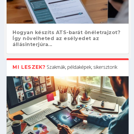
Hogyan készíts ATS-barát önéletrajzot?
Így növelheted az esélyedet az
állásinterjúra...
Szakmák, példaképek, sikersztorik
MI LESZEK?
Kitalálod, mire használják ezeket a
Nem sikerült az egyetemi felvételi?
Szoftverfejlesztő: verseny kódban –
Digitális detox – hogyan kapcsolódj ki