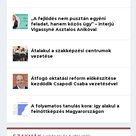
„A fejlődés nem pusztán egyéni
feladat, hanem közös ügy” – interjú
Vigassyné Asztalos Anikóval
Átalakul a szakképzési centrumok
vezetése
Átfogó oktatási reform előkészítése
kezdődik Csapodi Csaba vezetésével
A folyamatos tanulás kora: így alakul a
felnőttképzés Magyarországon