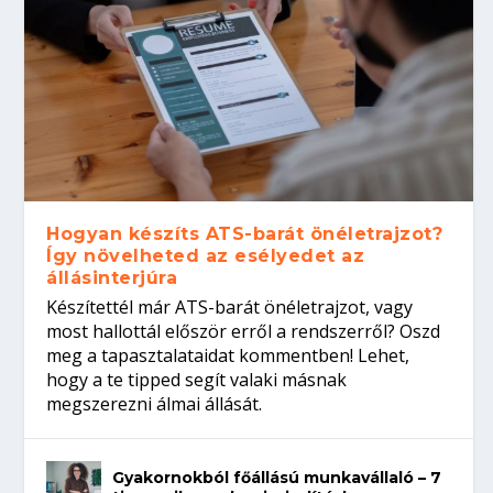
Hogyan készíts ATS-barát önéletrajzot?
Így növelheted az esélyedet az
állásinterjúra
Készítettél már ATS-barát önéletrajzot, vagy
most hallottál először erről a rendszerről? Oszd
meg a tapasztalataidat kommentben! Lehet,
hogy a te tipped segít valaki másnak
megszerezni álmai állását.
Gyakornokból főállású munkavállaló – 7