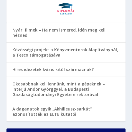
Nyári filmek – Ha nem ismered, idén meg kell
nézned!
Közösségi projekt a Könyvmentorok Alapítványnál,
a Tesco támogatásával
Híres idézetek kvíze: kitől származnak?
Okosabbnak kell lennünk, mint a gépeknek –
interjú Andor Györggyel, a Budapesti
Gazdaságtudományi Egyetem rektorával
A daganatok egyik „Akhilleusz-sarkát”
azonosították az ELTE kutatói