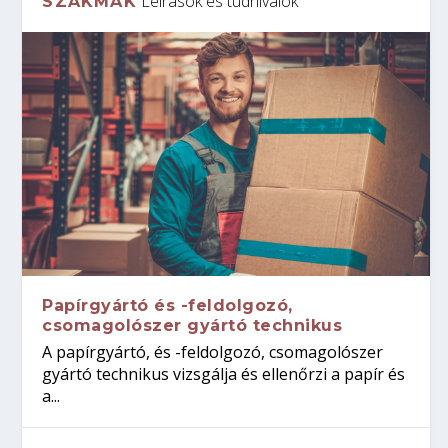
Leírások és tudnivalók
SZAKMÁK
Papírgyártó és -feldolgozó,
csomagolószer gyártó technikus
A papírgyártó, és -feldolgozó, csomagolószer
gyártó technikus vizsgálja és ellenőrzi a papír és
a...