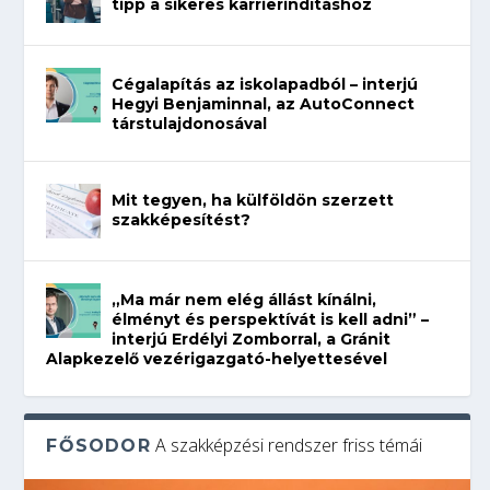
tipp a sikeres karrierindításhoz
Cégalapítás az iskolapadból – interjú
Hegyi Benjaminnal, az AutoConnect
társtulajdonosával
Mit tegyen, ha külföldön szerzett
szakképesítést?
„Ma már nem elég állást kínálni,
élményt és perspektívát is kell adni” –
interjú Erdélyi Zomborral, a Gránit
Alapkezelő vezérigazgató-helyettesével
A szakképzési rendszer friss témái
FŐSODOR