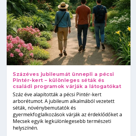
Százéves jubileumát ünnepli a pécsi
Pintér-kert – különleges séták és
családi programok várják a látogatókat
Száz éve alapították a pécsi Pintér-kert
arborétumot. A jubileum alkalmából vezetett
séták, növénybemutatók és
gyermekfoglalkozások várják az érdeklődőket a
Mecsek egyik legkülönlegesebb természeti
helyszínén.