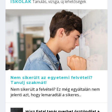
Tanulás, vizsga, új lehetőségek
ISKOLÁK
Nem sikerült az egyetemi felvételi?
Tanulj szakmát!
Nem sikerült a felvételi? Ez még egyáltalán nem
jelenti azt, hogy lemaradtál a sikeres...
Húsz fiatal tanár nyerhet ösztöndíjat a