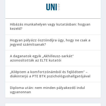
Hibázás munkahelyen vagy kutatásban: hogyan
kezeld?
Hogyan pályázz ösztöndíjra úgy, hogy ne csak a
jegyeid számítsanak?
A daganatok egyik „Akhilleusz-sarkát”
azonosították az ELTE kutatói
„Kiléptem a komfortzónámból és fejlődtem” –
diákinterjú a PTE BTK pszichológushallgatójával
Diploma után: nem minden pályakezdő indul
ugyanonnan