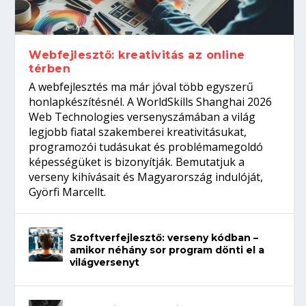
gépeket?
Tanulj szakmát!
amikor néhány sor program dönti el a
telefon nélkül?
világversenyt...
Webfejlesztő: kreativitás az online
térben
A webfejlesztés ma már jóval több egyszerű
honlapkészítésnél. A WorldSkills Shanghai 2026
Web Technologies versenyszámában a világ
legjobb fiatal szakemberei kreativitásukat,
programozói tudásukat és problémamegoldó
képességüket is bizonyítják. Bemutatjuk a
verseny kihívásait és Magyarország indulóját,
Györfi Marcellt.
Szoftverfejlesztő: verseny kódban –
amikor néhány sor program dönti el a
világversenyt