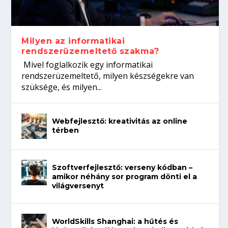
koffeinről?
Így növelheted az esélyedet az
gépeket?
Tanulj szakmát!
állásinterjúra...
Milyen az informatikai
rendszerüzemeltető szakma?
Mivel foglalkozik egy informatikai
rendszerüzemeltető, milyen készségekre van
szüksége, és milyen...
Webfejlesztő: kreativitás az online
térben
Szoftverfejlesztő: verseny kódban –
amikor néhány sor program dönti el a
világversenyt
WorldSkills Shanghai: a hűtés és