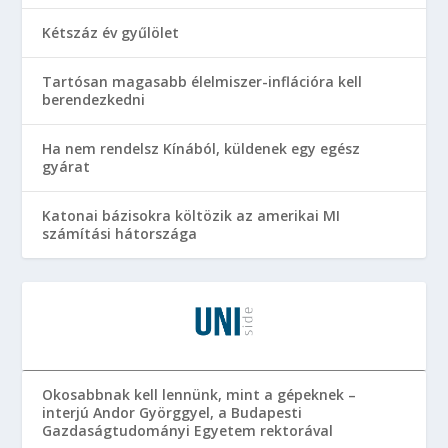
Kétszáz év gyűlölet
Tartósan magasabb élelmiszer-inflációra kell
berendezkedni
Ha nem rendelsz Kínából, küldenek egy egész
gyárat
Katonai bázisokra költözik az amerikai MI
számítási hátországa
Okosabbnak kell lennünk, mint a gépeknek –
interjú Andor Györggyel, a Budapesti
Gazdaságtudományi Egyetem rektorával