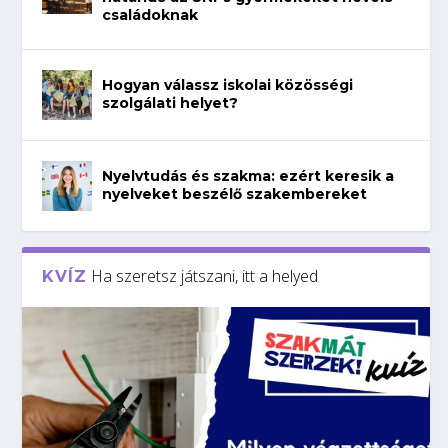
családoknak
Hogyan válassz iskolai közösségi
szolgálati helyet?
Nyelvtudás és szakma: ezért keresik a
nyelveket beszélő szakembereket
Ha szeretsz játszani, itt a helyed
KVÍZ