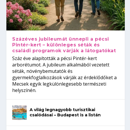
Százéves jubileumát ünnepli a pécsi
Pintér-kert – különleges séták és
családi programok várják a látogatókat
Száz éve alapították a pécsi Pintér-kert
arborétumot. A jubileum alkalmából vezetett
séták, növénybemutatók és
gyermekfoglalkozások várják az érdeklődőket a
Mecsek egyik legkülönlegesebb természeti
helyszínén.
A világ legnagyobb turisztikai
csalódásai – Budapest is a listán