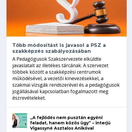
Több módosítást is javasol a PSZ a
szakképzés szabályozásában
A Pedagógusok Szakszervezete elküldte
javaslatait az illetékes tárcának. A szervezet
többek között a szakképzési centrumok
működésével, a vezetői kinevezésekkel, a
szakmai vizsgák rendszerével és a pedagógusok
jogállásával kapcsolatban fogalmazott meg
észrevételeket.
„A fejlődés nem pusztán egyéni
feladat, hanem közös ügy” – interjú
Vigassyné Asztalos Anikóval