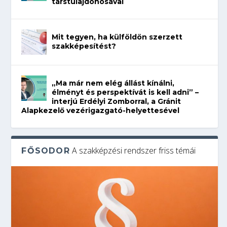
társtulajdonosával
Mit tegyen, ha külföldön szerzett
szakképesítést?
„Ma már nem elég állást kínálni,
élményt és perspektívát is kell adni” –
interjú Erdélyi Zomborral, a Gránit
Alapkezelő vezérigazgató-helyettesével
A szakképzési rendszer friss témái
FŐSODOR