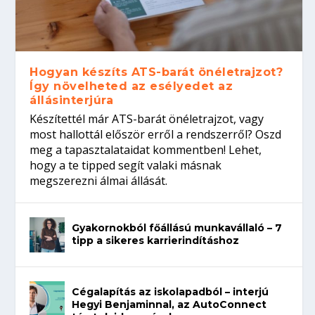
Hogyan készíts ATS-barát önéletrajzot?
Így növelheted az esélyedet az
állásinterjúra
Készítettél már ATS-barát önéletrajzot, vagy
most hallottál először erről a rendszerről? Oszd
meg a tapasztalataidat kommentben! Lehet,
hogy a te tipped segít valaki másnak
megszerezni álmai állását.
Gyakornokból főállású munkavállaló – 7
tipp a sikeres karrierindításhoz
Cégalapítás az iskolapadból – interjú
Hegyi Benjaminnal, az AutoConnect