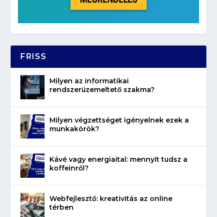
FRISS
Milyen az informatikai
rendszerüzemeltető szakma?
Milyen végzettséget igényelnek ezek a
munkakörök?
Kávé vagy energiaital: mennyit tudsz a
koffeinről?
Webfejlesztő: kreativitás az online
térben