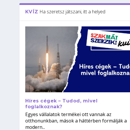
Ha szeretsz játszani, itt a helyed
KVÍZ
Híres cégek – Tudod, mivel
foglalkoznak?
Egyes vállalatok termékei ott vannak az
otthonunkban, mások a háttérben formálják a
modern...