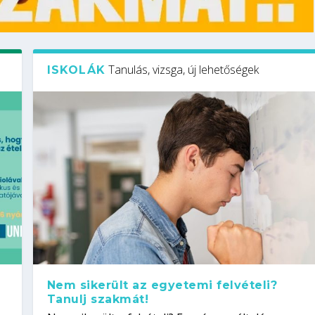
Tanulás, vizsga, új lehetőségek
ISKOLÁK
Nem sikerült az egyetemi felvételi?
Tanulj szakmát!