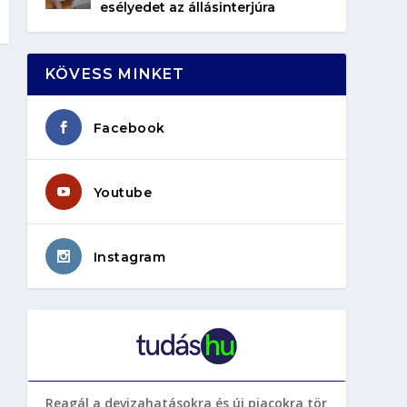
esélyedet az állásinterjúra
KÖVESS MINKET
Facebook
Youtube
Instagram
Reagál a devizahatásokra és új piacokra tör