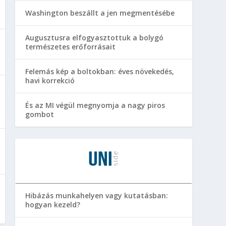
Washington beszállt a jen megmentésébe
Augusztusra elfogyasztottuk a bolygó
természetes erőforrásait
Felemás kép a boltokban: éves növekedés,
havi korrekció
És az MI végül megnyomja a nagy piros
gombot
Hibázás munkahelyen vagy kutatásban:
hogyan kezeld?