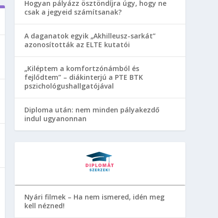
Hogyan pályázz ösztöndíjra úgy, hogy ne
csak a jegyeid számítsanak?
A daganatok egyik „Akhilleusz-sarkát”
azonosították az ELTE kutatói
„Kiléptem a komfortzónámból és
fejlődtem” – diákinterjú a PTE BTK
pszichológushallgatójával
Diploma után: nem minden pályakezdő
indul ugyanonnan
Nyári filmek – Ha nem ismered, idén meg
kell nézned!