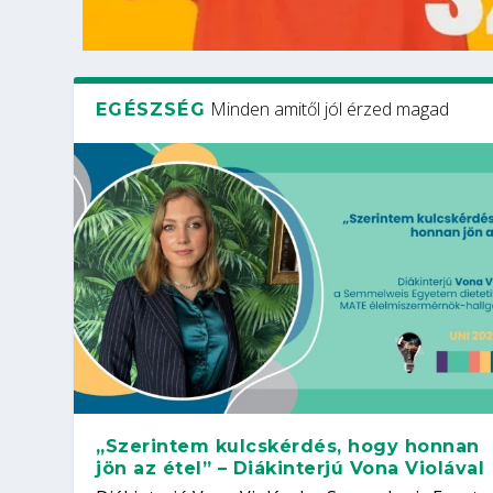
Minden amitől jól érzed magad
EGÉSZSÉG
„Szerintem kulcskérdés, hogy honnan
jön az étel” – Diákinterjú Vona Violával