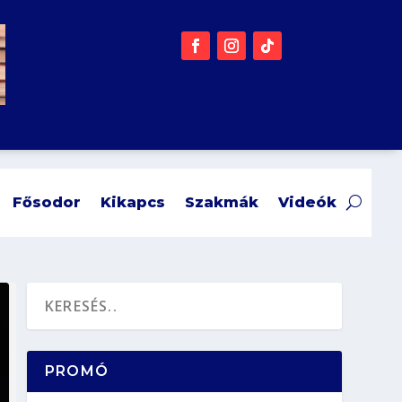
Fősodor
Kikapcs
Szakmák
Videók
PROMÓ