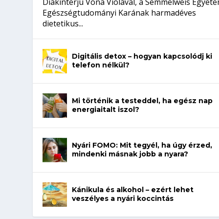
Diákinterjú Vona Violával, a Semmelweis Egyet
Egészségtudományi Karának harmadéves
dietetikus...
Digitális detox – hogyan kapcsolódj ki
telefon nélkül?
Mi történik a testeddel, ha egész nap
energiaitalt iszol?
Nyári FOMO: Mit tegyél, ha úgy érzed,
mindenki másnak jobb a nyara?
Kánikula és alkohol – ezért lehet
veszélyes a nyári koccintás