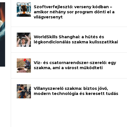
Szoftverfejlesztő: verseny kódban –
amikor néhány sor program dönti el a
világversenyt
WorldSkills Shanghai: a hűtés és
légkondicionálás szakma kulisszatitkai
Víz- és csatornarendszer-szerelő: egy
szakma, ami a várost működteti
an – amikor néhány sor program dönti
Villanyszerelő szakma: biztos jövő,
modern technológia és keresett tudás
et a gépeket?
eli? Tanulj szakmát!
ódj ki telefon nélkül?