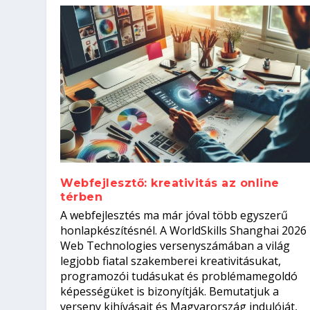
Webfejlesztő: kreativitás az online
térben
Szoftverfejlesztő: verseny kódb
A webfejlesztés ma már jóval több egyszerű
Kitalálod, mire használják ezek
Nem sikerült az egyetemi felvét
el a világversenyt...
Digitális detox – hogyan kapcsol
honlapkészítésnél. A WorldSkills Shanghai 2026
Web Technologies versenyszámában a világ
Írta:
Írta:
Írta:
Írta:
Tóth Mónika
Oláh Erika
Szakmát Szerzek
Oláh Erika
|
|
|
2026. augusztus. 4.
2026. augusztus. 3.
2026. augusztus. 4.
|
2026. augusztus. 3.
|
|
|
Iskolák
Egészség
Kvíz
|
Mi leszek?
legjobb fiatal szakemberei kreativitásukat,
programozói tudásukat és problémamegoldó
képességüket is bizonyítják. Bemutatjuk a
verseny kihívásait és Magyarország indulóját,