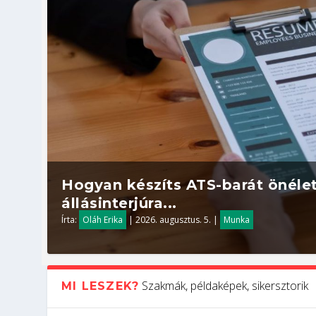
Hogyan készíts ATS-barát önélet
állásinterjúra...
Írta:
Oláh Erika
|
2026. augusztus. 5.
|
Munka
Szakmák, példaképek, sikersztorik
MI LESZEK?