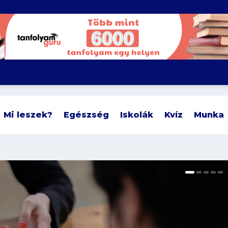
Mi leszek?
Egészség
Iskolák
Kvíz
Munka