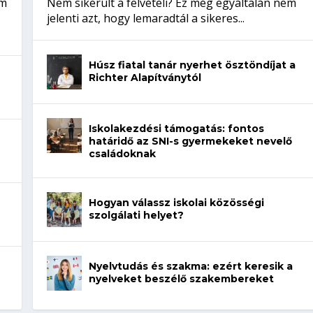
em
Nem sikerült a felvételi? Ez még egyáltalán nem
jelenti azt, hogy lemaradtál a sikeres...
Húsz fiatal tanár nyerhet ösztöndíjat a
Richter Alapítványtól
Iskolakezdési támogatás: fontos
határidő az SNI-s gyermekeket nevelő
családoknak
Hogyan válassz iskolai közösségi
szolgálati helyet?
Nyelvtudás és szakma: ezért keresik a
nyelveket beszélő szakembereket