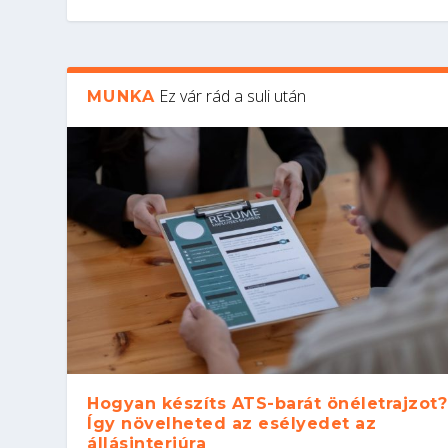
Ez vár rád a suli után
MUNKA
Hogyan készíts ATS-barát önéletrajzot?
Így növelheted az esélyedet az
állásinterjúra