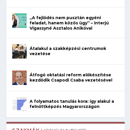
„A fejlődés nem pusztán egyéni
feladat, hanem közös ügy” – interjú
Vigassyné Asztalos Anikóval
Átalakul a szakképzési centrumok
vezetése
Átfogó oktatási reform előkészítése
kezdődik Csapodi Csaba vezetésével
A folyamatos tanulás kora: így alakul a
felnőttképzés Magyarországon