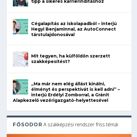
tipp a sikeres karrierindításhoz
Cégalapítás az iskolapadból – interjú
Hegyi Benjaminnal, az AutoConnect
társtulajdonosával
Mit tegyen, ha külföldön szerzett
szakképesítést?
„Ma már nem elég állást kínálni,
élményt és perspektívát is kell adni” –
interjú Erdélyi Zomborral, a Gránit
Alapkezelő vezérigazgató-helyettesével
A szakképzési rendszer friss témái
FŐSODOR