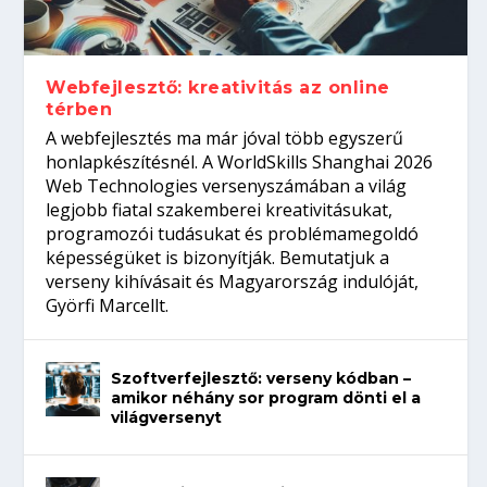
Így növelheted az esélyedet az
gépeket?
Tanulj szakmát!
amikor néhány sor program dönti el a
állásinterjúra...
világversenyt...
Webfejlesztő: kreativitás az online
térben
A webfejlesztés ma már jóval több egyszerű
honlapkészítésnél. A WorldSkills Shanghai 2026
Web Technologies versenyszámában a világ
legjobb fiatal szakemberei kreativitásukat,
programozói tudásukat és problémamegoldó
képességüket is bizonyítják. Bemutatjuk a
verseny kihívásait és Magyarország indulóját,
Györfi Marcellt.
Szoftverfejlesztő: verseny kódban –
amikor néhány sor program dönti el a
világversenyt