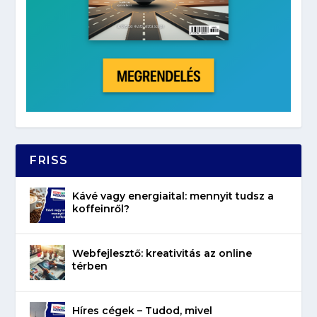
FRISS
Kávé vagy energiaital: mennyit tudsz a
koffeinről?
Webfejlesztő: kreativitás az online
térben
Híres cégek – Tudod, mivel