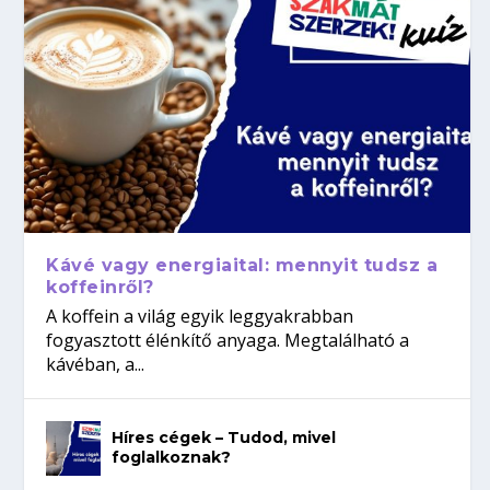
Kávé vagy energiaital: mennyit tudsz a
koffeinről?
A koffein a világ egyik leggyakrabban
fogyasztott élénkítő anyaga. Megtalálható a
kávéban, a...
Híres cégek – Tudod, mivel
foglalkoznak?