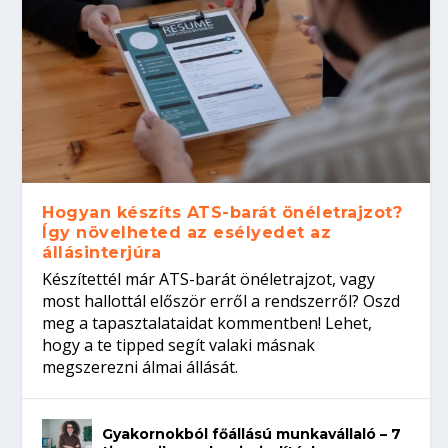
Hogyan készíts ATS-barát önéletrajzot?
Így növelheted az esélyedet az
állásinterjúra
Készítettél már ATS-barát önéletrajzot, vagy
most hallottál először erről a rendszerről? Oszd
meg a tapasztalataidat kommentben! Lehet,
hogy a te tipped segít valaki másnak
megszerezni álmai állását.
Gyakornokból főállású munkavállaló – 7