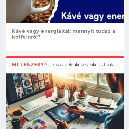
Kávé vagy energiaital: mennyit tudsz a
koffeinről?
Szakmák, példaképek, sikersztorik
MI LESZEK?
Hogyan készíts ATS-barát önéletrajzot?
Kitalálod, mire használják ezeket a
Nem sikerült az egyetemi felvételi?
Szoftverfejlesztő: verseny kódban –