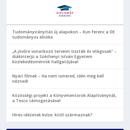
Tudományirányítás új alapokon – Kun Ferenc a DE
tudományos elnöke
„A jövőre vonatkozó terveim tiszták és világosak” –
diákinterjú a Széchenyi István Egyetem
közlekedésmérnök hallgatójával
Nyári filmek – Ha nem ismered, idén meg kell
nézned!
Közösségi projekt a Könyvmentorok Alapítványnál,
a Tesco támogatásával
Híres idézetek kvíze: kitől származnak?