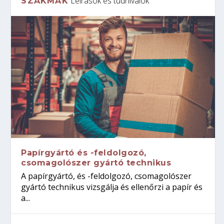
Leírások és tudnivalók
SZAKMÁK
Papírgyártó és -feldolgozó,
csomagolószer gyártó technikus
A papírgyártó, és -feldolgozó, csomagolószer
gyártó technikus vizsgálja és ellenőrzi a papír és
a...