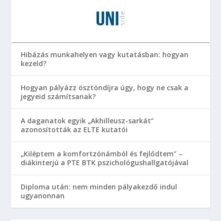
Hibázás munkahelyen vagy kutatásban: hogyan
kezeld?
Hogyan pályázz ösztöndíjra úgy, hogy ne csak a
jegyeid számítsanak?
A daganatok egyik „Akhilleusz-sarkát”
azonosították az ELTE kutatói
„Kiléptem a komfortzónámból és fejlődtem” –
diákinterjú a PTE BTK pszichológushallgatójával
Diploma után: nem minden pályakezdő indul
ugyanonnan