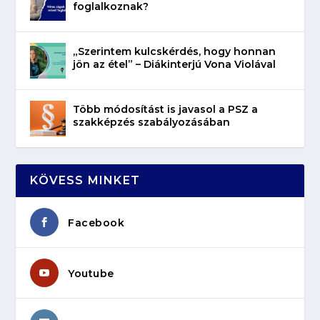
foglalkoznak?
„Szerintem kulcskérdés, hogy honnan
jön az étel” – Diákinterjú Vona Violával
Több módosítást is javasol a PSZ a
szakképzés szabályozásában
KÖVESS MINKET
Facebook
Youtube