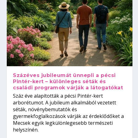
Százéves jubileumát ünnepli a pécsi
Pintér-kert – különleges séták és
családi programok várják a látogatókat
Száz éve alapították a pécsi Pintér-kert
arborétumot. A jubileum alkalmából vezetett
séták, növénybemutatók és
gyermekfoglalkozások várják az érdeklődőket a
Mecsek egyik legkülönlegesebb természeti
helyszínén.