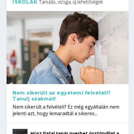
Tanulás, vizsga, új lehetőségek
ISKOLÁK
Nem sikerült az egyetemi felvételi?
Tanulj szakmát!
Nem sikerült a felvételi? Ez még egyáltalán nem
jelenti azt, hogy lemaradtál a sikeres...
Húsz fiatal tanár nyerhet ösztöndíjat a