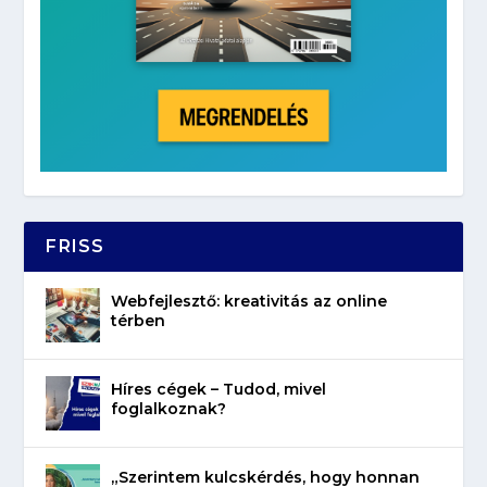
FRISS
Webfejlesztő: kreativitás az online
térben
Híres cégek – Tudod, mivel
foglalkoznak?
„Szerintem kulcskérdés, hogy honnan