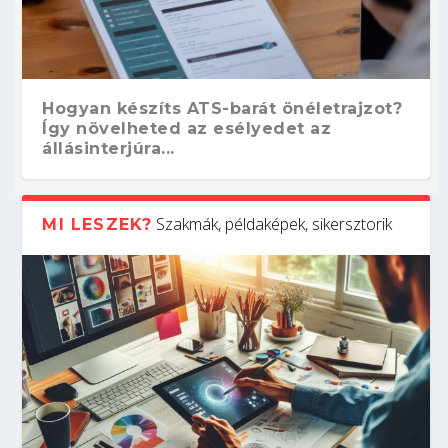
Hogyan készíts ATS-barát önéletrajzot?
Így növelheted az esélyedet az
állásinterjúra...
Szakmák, példaképek, sikersztorik
MI LESZEK?
Kitalálod, mire használják ezeket a
Nem sikerült az egyetemi felvételi?
Szoftverfejlesztő: verseny kódban –
Digitális detox – hogyan kapcsolódj ki