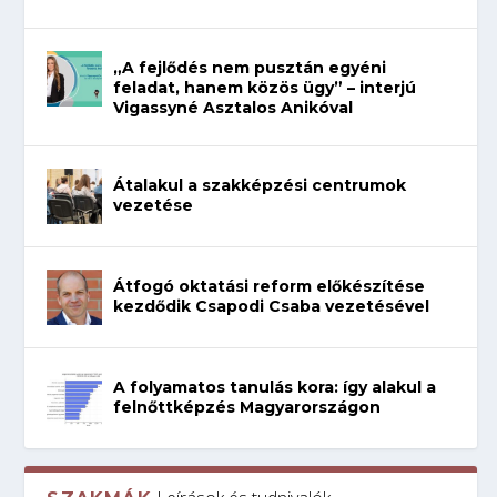
„A fejlődés nem pusztán egyéni
feladat, hanem közös ügy” – interjú
Vigassyné Asztalos Anikóval
Átalakul a szakképzési centrumok
vezetése
Átfogó oktatási reform előkészítése
kezdődik Csapodi Csaba vezetésével
A folyamatos tanulás kora: így alakul a
felnőttképzés Magyarországon