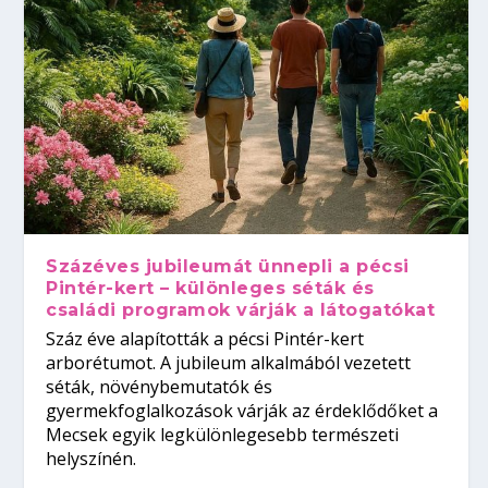
Százéves jubileumát ünnepli a pécsi
Pintér-kert – különleges séták és
családi programok várják a látogatókat
Száz éve alapították a pécsi Pintér-kert
arborétumot. A jubileum alkalmából vezetett
séták, növénybemutatók és
gyermekfoglalkozások várják az érdeklődőket a
Mecsek egyik legkülönlegesebb természeti
helyszínén.