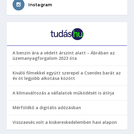
Instagram
A benzin ára a védett árszint alatt – Ábrában az
üzemanyagforgalom 2023 óta
Kiváló filmekkel együtt szerepel a Csendes barát az
év öt legjobb alkotása között
A klímaváltozás a vállalatok működését is átírja
Mérföldkő a digitális adózásban
Visszaesés volt a kiskereskedelemben havi alapon