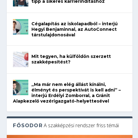
tipp a sikeres karrierindításhoz
Cégalapítás az iskolapadból – interjú
Hegyi Benjaminnal, az AutoConnect
társtulajdonosával
Mit tegyen, ha külföldön szerzett
szakképesítést?
„Ma már nem elég állást kínálni,
élményt és perspektívát is kell adni” –
interjú Erdélyi Zomborral, a Gránit
Alapkezelő vezérigazgató-helyettesével
A szakképzési rendszer friss témái
FŐSODOR