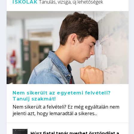
Tanulás, vizsga, új lehetőségek
ISKOLÁK
Nem sikerült az egyetemi felvételi?
Tanulj szakmát!
Nem sikerült a felvételi? Ez még egyáltalán nem
jelenti azt, hogy lemaradtál a sikeres...
Húsz fiatal tanár nyerhet ösztöndíjat a