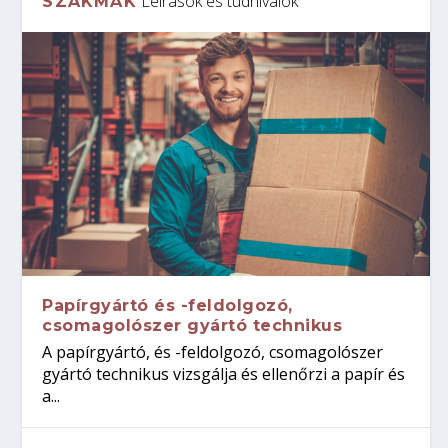
Leírások és tudnivalók
SZAKMÁK
Papírgyártó és -feldolgozó,
csomagolószer gyártó technikus
A papírgyártó, és -feldolgozó, csomagolószer
gyártó technikus vizsgálja és ellenőrzi a papír és
a...