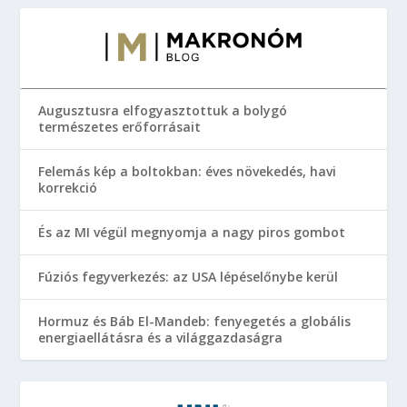
Augusztusra elfogyasztottuk a bolygó
természetes erőforrásait
Felemás kép a boltokban: éves növekedés, havi
korrekció
És az MI végül megnyomja a nagy piros gombot
Fúziós fegyverkezés: az USA lépéselőnybe kerül
Hormuz és Báb El-Mandeb: fenyegetés a globális
energiaellátásra és a világgazdaságra