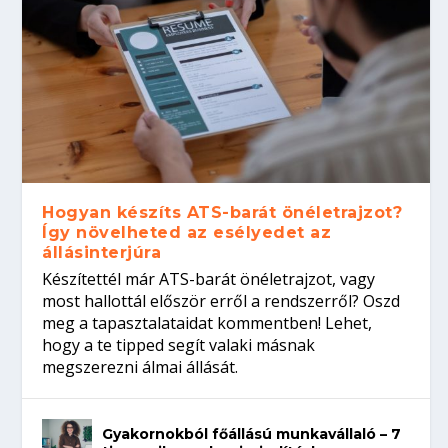
Hogyan készíts ATS-barát önéletrajzot?
Így növelheted az esélyedet az
állásinterjúra
Készítettél már ATS-barát önéletrajzot, vagy
most hallottál először erről a rendszerről? Oszd
meg a tapasztalataidat kommentben! Lehet,
hogy a te tipped segít valaki másnak
megszerezni álmai állását.
Gyakornokból főállású munkavállaló – 7