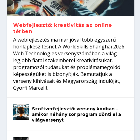
gépeket?
Tanulj szakmát!
amikor néhány sor program dönti el a
telefon nélkül?
világversenyt...
Webfejlesztő: kreativitás az online
térben
A webfejlesztés ma már jóval több egyszerű
honlapkészítésnél. A WorldSkills Shanghai 2026
Web Technologies versenyszámában a világ
legjobb fiatal szakemberei kreativitásukat,
programozói tudásukat és problémamegoldó
képességüket is bizonyítják. Bemutatjuk a
verseny kihívásait és Magyarország indulóját,
Györfi Marcellt.
Szoftverfejlesztő: verseny kódban –
amikor néhány sor program dönti el a
világversenyt