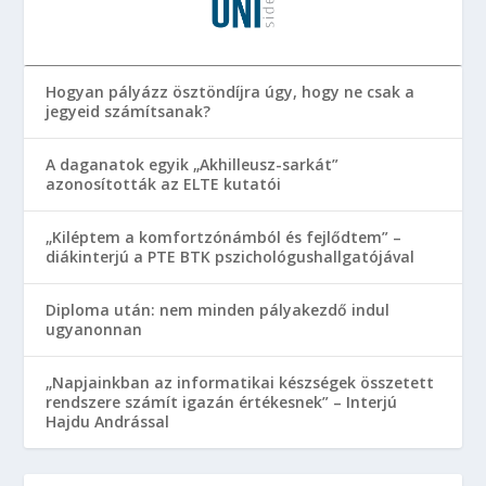
Hogyan pályázz ösztöndíjra úgy, hogy ne csak a
jegyeid számítsanak?
A daganatok egyik „Akhilleusz-sarkát”
azonosították az ELTE kutatói
„Kiléptem a komfortzónámból és fejlődtem” –
diákinterjú a PTE BTK pszichológushallgatójával
Diploma után: nem minden pályakezdő indul
ugyanonnan
„Napjainkban az informatikai készségek összetett
rendszere számít igazán értékesnek” – Interjú
Hajdu Andrással