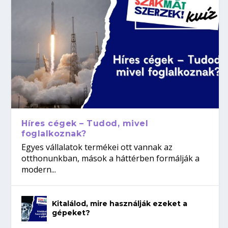
Híres cégek – Tudod, mivel
foglalkoznak?
Egyes vállalatok termékei ott vannak az
otthonunkban, mások a háttérben formálják a
modern...
Kitalálod, mire használják ezeket a
gépeket?