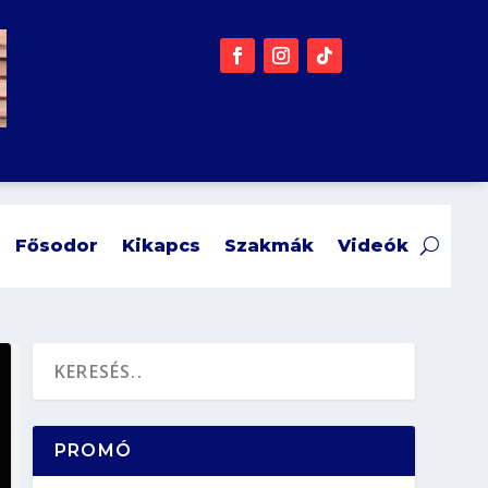
Fősodor
Kikapcs
Szakmák
Videók
PROMÓ