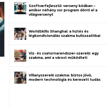
Szoftverfejlesztő: verseny kódban –
amikor néhány sor program dönti el a
világversenyt
WorldSkills Shanghai: a hűtés és
légkondicionálás szakma kulisszatitkai
Víz- és csatornarendszer-szerelő: egy
szakma, ami a várost működteti
an – amikor néhány sor program dönti
Villanyszerelő szakma: biztos jövő,
modern technológia és keresett tudás
et a gépeket?
eli? Tanulj szakmát!
ódj ki telefon nélkül?