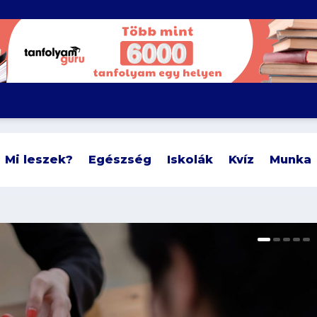
Mi leszek?
Egészség
Iskolák
Kvíz
Munka