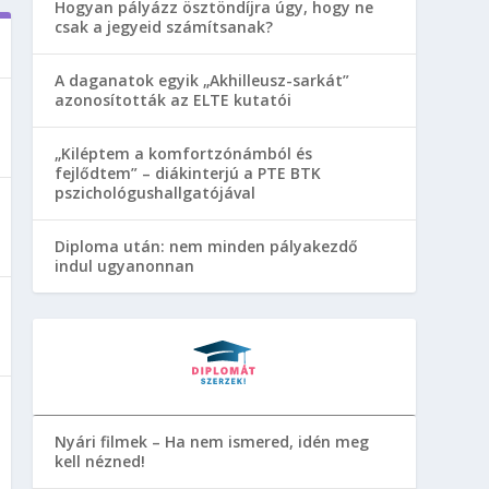
Hogyan pályázz ösztöndíjra úgy, hogy ne
csak a jegyeid számítsanak?
A daganatok egyik „Akhilleusz-sarkát”
azonosították az ELTE kutatói
„Kiléptem a komfortzónámból és
fejlődtem” – diákinterjú a PTE BTK
pszichológushallgatójával
Diploma után: nem minden pályakezdő
indul ugyanonnan
Nyári filmek – Ha nem ismered, idén meg
kell nézned!