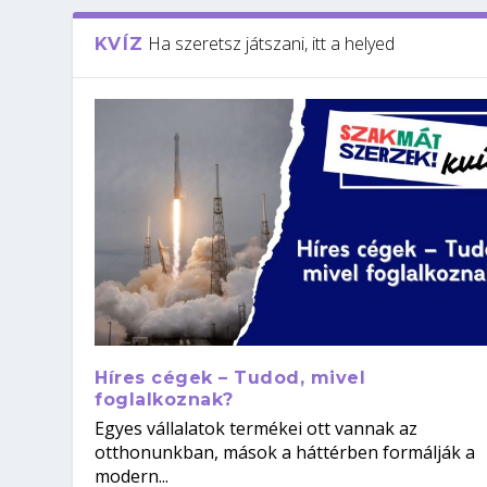
Ha szeretsz játszani, itt a helyed
KVÍZ
Híres cégek – Tudod, mivel
foglalkoznak?
Egyes vállalatok termékei ott vannak az
otthonunkban, mások a háttérben formálják a
modern...