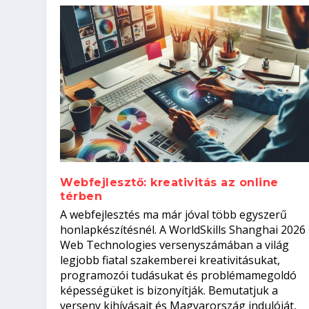
Webfejlesztő: kreativitás az online
térben
Szoftverfejlesztő: verseny kódb
A webfejlesztés ma már jóval több egyszerű
Kitalálod, mire használják ezek
Nem sikerült az egyetemi felvét
el a világversenyt...
Digitális detox – hogyan kapcsol
honlapkészítésnél. A WorldSkills Shanghai 2026
Web Technologies versenyszámában a világ
Írta:
Írta:
Írta:
Írta:
Tóth Mónika
Oláh Erika
Szakmát Szerzek
Oláh Erika
|
|
|
2026. augusztus. 4.
2026. augusztus. 3.
2026. augusztus. 4.
|
2026. augusztus. 3.
|
|
|
Iskolák
Egészség
Kvíz
|
Mi leszek?
legjobb fiatal szakemberei kreativitásukat,
programozói tudásukat és problémamegoldó
képességüket is bizonyítják. Bemutatjuk a
verseny kihívásait és Magyarország indulóját,