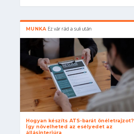
Ez vár rád a suli után
MUNKA
Hogyan készíts ATS-barát önéletrajzot?
Így növelheted az esélyedet az
állásinterjúra