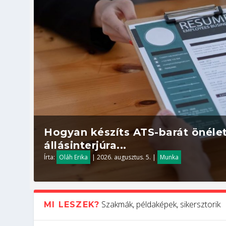
Hogyan készíts ATS-barát önélet
állásinterjúra...
Írta:
Oláh Erika
|
2026. augusztus. 5.
|
Munka
Szakmák, példaképek, sikersztorik
MI LESZEK?