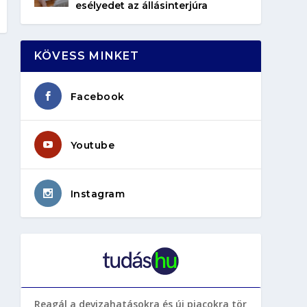
esélyedet az állásinterjúra
KÖVESS MINKET
Facebook
Youtube
Instagram
Reagál a devizahatásokra és új piacokra tör