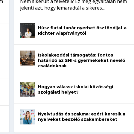
em
Nem sikerült a felvételi? Ez még egyáltalán nem
jelenti azt, hogy lemaradtál a sikeres...
Húsz fiatal tanár nyerhet ösztöndíjat a
Richter Alapítványtól
Iskolakezdési támogatás: fontos
határidő az SNI-s gyermekeket nevelő
családoknak
Hogyan válassz iskolai közösségi
szolgálati helyet?
Nyelvtudás és szakma: ezért keresik a
nyelveket beszélő szakembereket