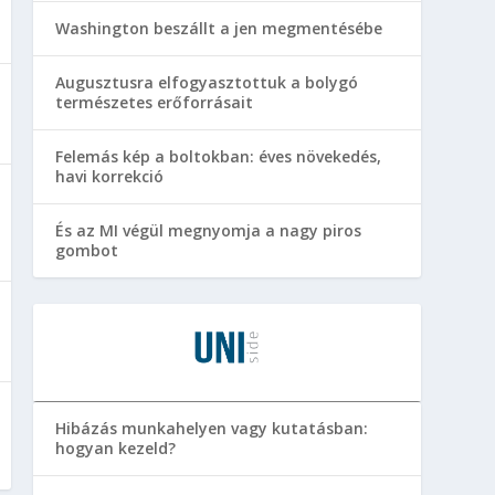
Washington beszállt a jen megmentésébe
Augusztusra elfogyasztottuk a bolygó
természetes erőforrásait
Felemás kép a boltokban: éves növekedés,
havi korrekció
És az MI végül megnyomja a nagy piros
gombot
Hibázás munkahelyen vagy kutatásban:
hogyan kezeld?