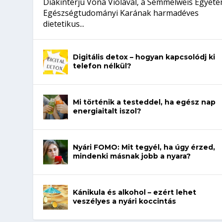
Diákinterjú Vona Violával, a Semmelweis Egyet
Egészségtudományi Karának harmadéves
dietetikus...
Digitális detox – hogyan kapcsolódj ki
telefon nélkül?
Mi történik a testeddel, ha egész nap
energiaitalt iszol?
Nyári FOMO: Mit tegyél, ha úgy érzed,
mindenki másnak jobb a nyara?
Kánikula és alkohol – ezért lehet
veszélyes a nyári koccintás