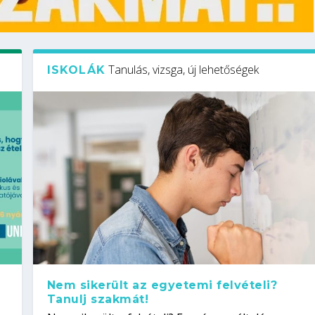
Tanulás, vizsga, új lehetőségek
ISKOLÁK
Nem sikerült az egyetemi felvételi?
Tanulj szakmát!