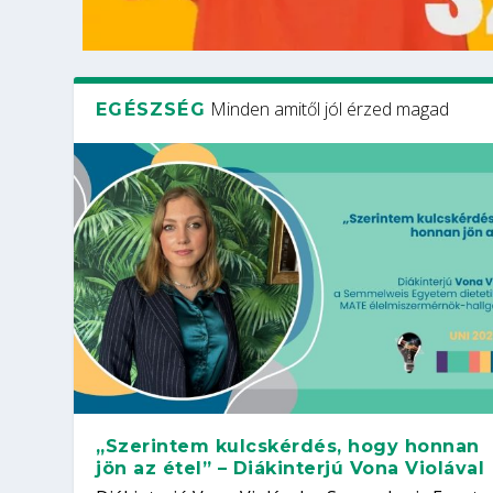
Minden amitől jól érzed magad
EGÉSZSÉG
„Szerintem kulcskérdés, hogy honnan
jön az étel” – Diákinterjú Vona Violával