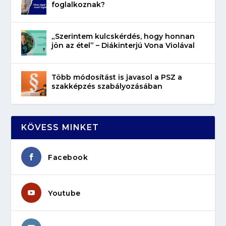
foglalkoznak?
„Szerintem kulcskérdés, hogy honnan
jön az étel” – Diákinterjú Vona Violával
Több módosítást is javasol a PSZ a
szakképzés szabályozásában
KÖVESS MINKET
Facebook
Youtube