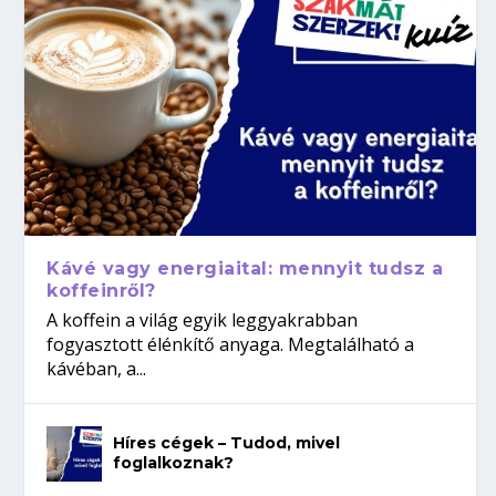
Kávé vagy energiaital: mennyit tudsz a
koffeinről?
A koffein a világ egyik leggyakrabban
fogyasztott élénkítő anyaga. Megtalálható a
kávéban, a...
Híres cégek – Tudod, mivel
foglalkoznak?