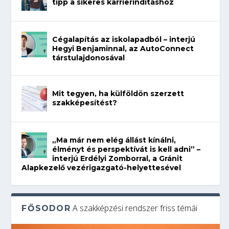
tipp a sikeres karrierindításhoz
Cégalapítás az iskolapadból – interjú
Hegyi Benjaminnal, az AutoConnect
társtulajdonosával
Mit tegyen, ha külföldön szerzett
szakképesítést?
„Ma már nem elég állást kínálni,
élményt és perspektívát is kell adni” –
interjú Erdélyi Zomborral, a Gránit
Alapkezelő vezérigazgató-helyettesével
A szakképzési rendszer friss témái
FŐSODOR