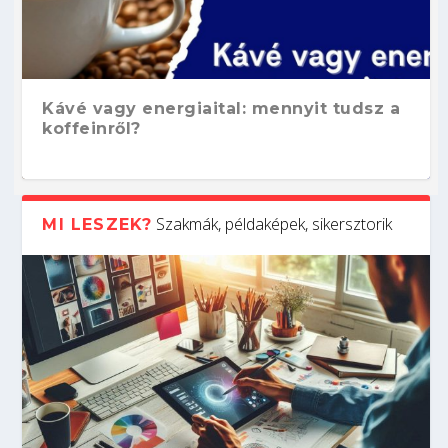
Kávé vagy energiaital: mennyit tudsz a
koffeinről?
Szakmák, példaképek, sikersztorik
MI LESZEK?
Hogyan készíts ATS-barát önéletrajzot?
Kitalálod, mire használják ezeket a
Nem sikerült az egyetemi felvételi?
Szoftverfejlesztő: verseny kódban –