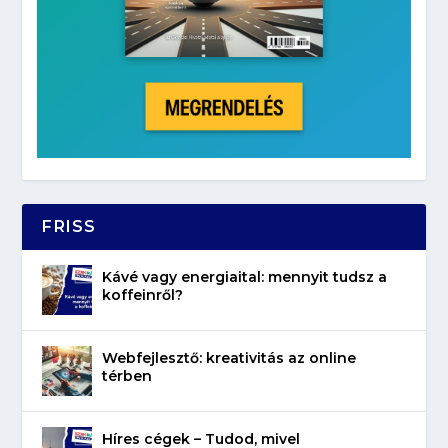
FRISS
Kávé vagy energiaital: mennyit tudsz a
koffeinről?
Webfejlesztő: kreativitás az online
térben
Híres cégek – Tudod, mivel