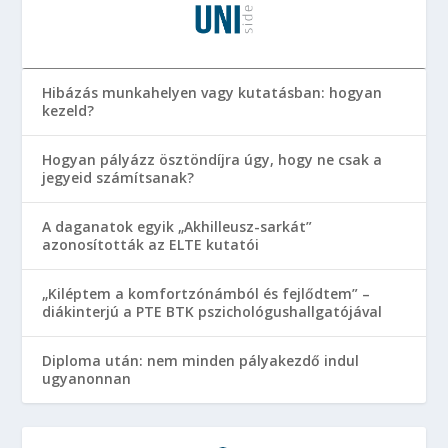
Hibázás munkahelyen vagy kutatásban: hogyan
kezeld?
Hogyan pályázz ösztöndíjra úgy, hogy ne csak a
jegyeid számítsanak?
A daganatok egyik „Akhilleusz-sarkát”
azonosították az ELTE kutatói
„Kiléptem a komfortzónámból és fejlődtem” –
diákinterjú a PTE BTK pszichológushallgatójával
Diploma után: nem minden pályakezdő indul
ugyanonnan