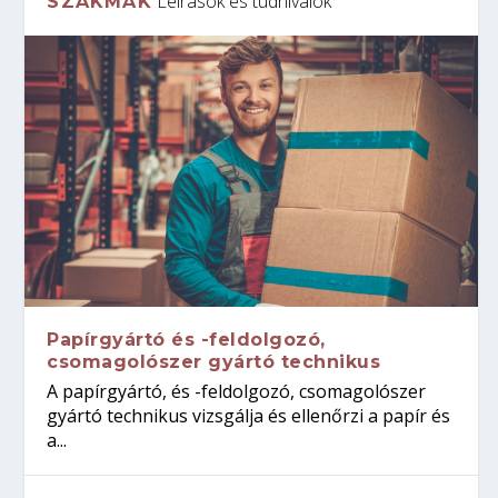
Leírások és tudnivalók
SZAKMÁK
Papírgyártó és -feldolgozó,
csomagolószer gyártó technikus
A papírgyártó, és -feldolgozó, csomagolószer
gyártó technikus vizsgálja és ellenőrzi a papír és
a...