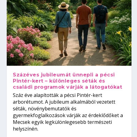
Százéves jubileumát ünnepli a pécsi
Pintér-kert – különleges séták és
családi programok várják a látogatókat
Száz éve alapították a pécsi Pintér-kert
arborétumot. A jubileum alkalmából vezetett
séták, növénybemutatók és
gyermekfoglalkozások várják az érdeklődőket a
Mecsek egyik legkülönlegesebb természeti
helyszínén.