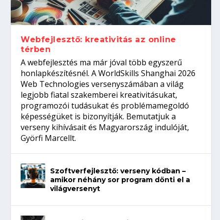
Így növelheted az esélyedet az
gépeket?
Tanulj szakmát!
amikor néhány sor program dönti el a
állásinterjúra...
világversenyt...
Webfejlesztő: kreativitás az online
térben
A webfejlesztés ma már jóval több egyszerű
honlapkészítésnél. A WorldSkills Shanghai 2026
Web Technologies versenyszámában a világ
legjobb fiatal szakemberei kreativitásukat,
programozói tudásukat és problémamegoldó
képességüket is bizonyítják. Bemutatjuk a
verseny kihívásait és Magyarország indulóját,
Györfi Marcellt.
Szoftverfejlesztő: verseny kódban –
amikor néhány sor program dönti el a
világversenyt