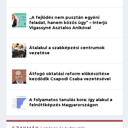
„A fejlődés nem pusztán egyéni
feladat, hanem közös ügy” – interjú
Vigassyné Asztalos Anikóval
Átalakul a szakképzési centrumok
vezetése
Átfogó oktatási reform előkészítése
kezdődik Csapodi Csaba vezetésével
A folyamatos tanulás kora: így alakul a
felnőttképzés Magyarországon