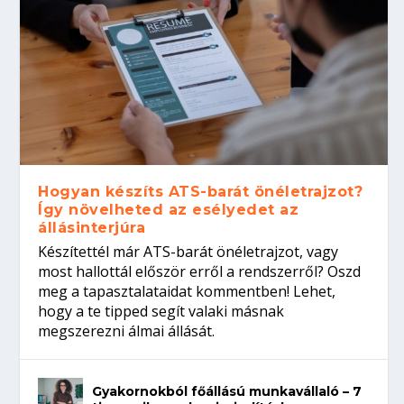
Hogyan készíts ATS-barát önéletrajzot?
Így növelheted az esélyedet az
állásinterjúra
Készítettél már ATS-barát önéletrajzot, vagy
most hallottál először erről a rendszerről? Oszd
meg a tapasztalataidat kommentben! Lehet,
hogy a te tipped segít valaki másnak
megszerezni álmai állását.
Gyakornokból főállású munkavállaló – 7