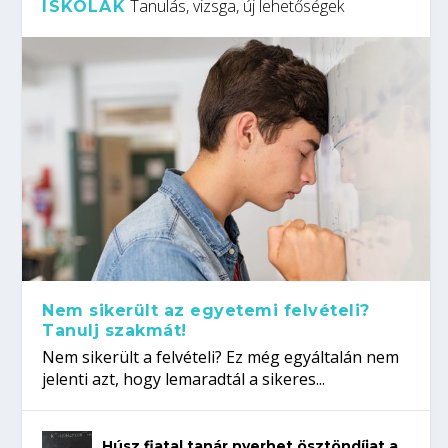
Tanulás, vizsga, új lehetőségek
ISKOLÁK
Nem sikerült az egyetemi felvételi?
Tanulj szakmát!
Nem sikerült a felvételi? Ez még egyáltalán nem
jelenti azt, hogy lemaradtál a sikeres...
Húsz fiatal tanár nyerhet ösztöndíjat a