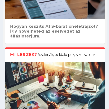
Hogyan készíts ATS-barát önéletrajzot?
Így növelheted az esélyedet az
állásinterjúra...
Szakmák, példaképek, sikersztorik
MI LESZEK?
Kitalálod, mire használják ezeket a
Nem sikerült az egyetemi felvételi?
Szoftverfejlesztő: verseny kódban –
Digitális detox – hogyan kapcsolódj ki