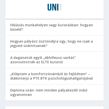
Hibázás munkahelyen vagy kutatásban: hogyan
kezeld?
Hogyan pályázz ösztöndíjra úgy, hogy ne csak a
jegyeid számítsanak?
A daganatok egyik „Akhilleusz-sarkát”
azonosították az ELTE kutatói
„Kiléptem a komfortzónámból és fejlődtem” –
diákinterjú a PTE BTK pszichológushallgatójával
Diploma után: nem minden pályakezdő indul
ugyanonnan