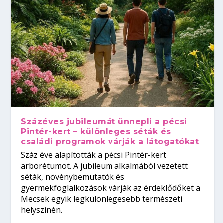
Százéves jubileumát ünnepli a pécsi
Pintér-kert – különleges séták és
családi programok várják a látogatókat
Száz éve alapították a pécsi Pintér-kert
arborétumot. A jubileum alkalmából vezetett
séták, növénybemutatók és
gyermekfoglalkozások várják az érdeklődőket a
Mecsek egyik legkülönlegesebb természeti
helyszínén.