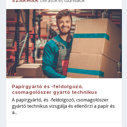
Leírások és tudnivalók
SZAKMÁK
Papírgyártó és -feldolgozó,
csomagolószer gyártó technikus
A papírgyártó, és -feldolgozó, csomagolószer
gyártó technikus vizsgálja és ellenőrzi a papír és
a...