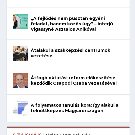
„A fejlődés nem pusztán egyéni
feladat, hanem közös ügy” – interjú
Vigassyné Asztalos Anikóval
Átalakul a szakképzési centrumok
vezetése
Átfogó oktatási reform előkészítése
kezdődik Csapodi Csaba vezetésével
A folyamatos tanulás kora: így alakul a
felnőttképzés Magyarországon