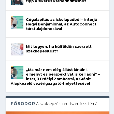
tipp a sikeres karrierindításhoz
Cégalapítás az iskolapadból – interjú
Hegyi Benjaminnal, az AutoConnect
társtulajdonosával
Mit tegyen, ha külföldön szerzett
szakképesítést?
„Ma már nem elég állást kínálni,
élményt és perspektívát is kell adni” –
interjú Erdélyi Zomborral, a Gránit
Alapkezelő vezérigazgató-helyettesével
A szakképzési rendszer friss témái
FŐSODOR