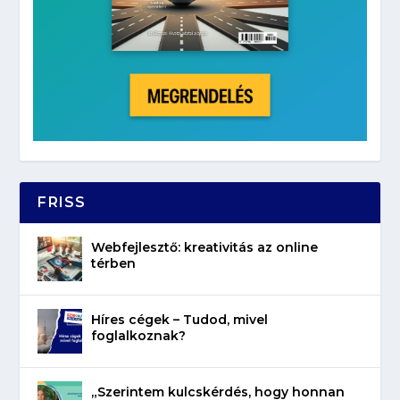
FRISS
Webfejlesztő: kreativitás az online
térben
Híres cégek – Tudod, mivel
foglalkoznak?
„Szerintem kulcskérdés, hogy honnan