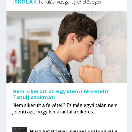
Tanulás, vizsga, új lehetőségek
ISKOLÁK
Nem sikerült az egyetemi felvételi?
Tanulj szakmát!
Nem sikerült a felvételi? Ez még egyáltalán nem
jelenti azt, hogy lemaradtál a sikeres...
Húsz fiatal tanár nyerhet ösztöndíjat a