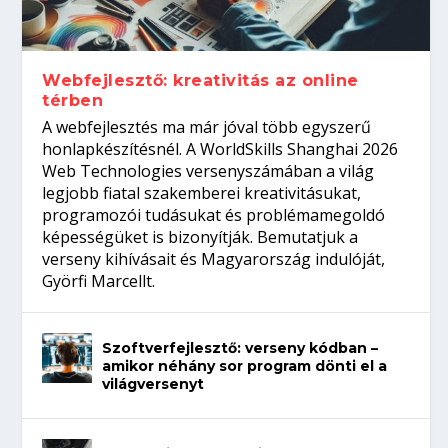
gépeket?
Tanulj szakmát!
amikor néhány sor program dönti el a
telefon nélkül?
világversenyt...
Webfejlesztő: kreativitás az online
térben
A webfejlesztés ma már jóval több egyszerű
honlapkészítésnél. A WorldSkills Shanghai 2026
Web Technologies versenyszámában a világ
legjobb fiatal szakemberei kreativitásukat,
programozói tudásukat és problémamegoldó
képességüket is bizonyítják. Bemutatjuk a
verseny kihívásait és Magyarország indulóját,
Györfi Marcellt.
Szoftverfejlesztő: verseny kódban –
amikor néhány sor program dönti el a
világversenyt