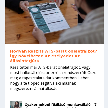
Hogyan készíts ATS-barát önéletrajzot?
Így növelheted az esélyedet az
állásinterjúra
Készítettél már ATS-barát önéletrajzot, vagy
most hallottál először erről a rendszerről? Oszd
meg a tapasztalataidat kommentben! Lehet,
hogy a te tipped segít valaki másnak
megszerezni álmai állását.
Gyakornokból főállású munkavállaló – 7