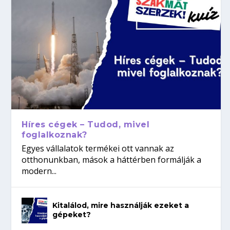
Híres cégek – Tudod, mivel
foglalkoznak?
Egyes vállalatok termékei ott vannak az
otthonunkban, mások a háttérben formálják a
modern...
Kitalálod, mire használják ezeket a
gépeket?