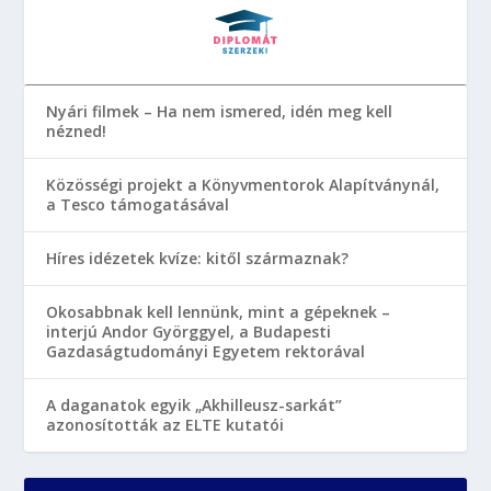
Nyári filmek – Ha nem ismered, idén meg kell
nézned!
Közösségi projekt a Könyvmentorok Alapítványnál,
a Tesco támogatásával
Híres idézetek kvíze: kitől származnak?
Okosabbnak kell lennünk, mint a gépeknek –
interjú Andor Györggyel, a Budapesti
Gazdaságtudományi Egyetem rektorával
A daganatok egyik „Akhilleusz-sarkát”
azonosították az ELTE kutatói